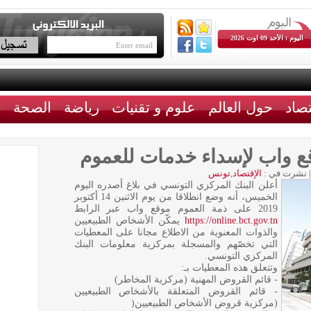
اليوم : الأحد 09 اوت 2026
تصاد
حول العالم
علوم و تقنيات
رياضة
الصحة
ث
ع واب لإسداء خدمات للعموم
|
نشرت في :
الإقتصاد
,
تونس
أعلن البنك المركزي التونسي في بلاغ أصدره اليوم
الخميس، أنه وضع انطلاقا من يوم الاثنين 14 أكتوبر
2019 على ذمة العموم موقع واب عبر الرابط
https://online.bct.gov.tn
يمكّن الأشخاص الطبيعيين
والذوات المعنوية من الاطلاع مجانا على المعطيات
التي تخصّهم والمسجلة بمركزية معلومات البنك
المركزي التونسي.
وتتعلق هذه المعطيات بـ:
- قائم القروض المهنية (مركزية المخاطر)
- قائم القروض المتعلقة بالأشخاص الطبيعيين
(مركزية قروض الأشخاص الطبيعيين(