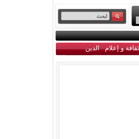
قافة و إعلام
الدين