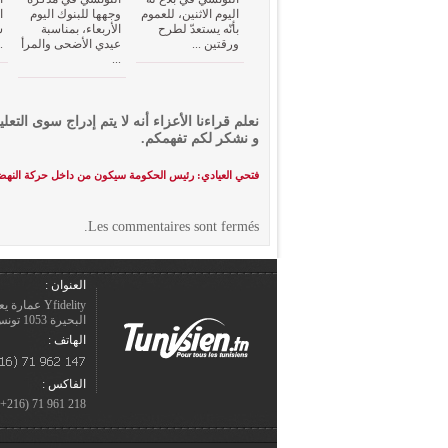
اليوم الاثنين، للعموم
وجهها للبنوك اليوم
ا
بأنّه يستعدّ لطرح
الأربعاء، بمناسبة
ش
ورقتين ...
عيدي الأضحى والمرأ
.
...
نعلم قراءنا الأعزاء أنه لا يتم إدراج سوى التعلي
و نشكر لكم تفهمكم.
فتحي العيادي: رئيس الحكومة سيكون من داخل حركة النه
Les commentaires sont fermés.
العنوان :
Yfidelity 
البحيرة 1053 تونس – الجمهورية التونسيّة.
الهاتف :
الفاكس :
218 961 71 (216+)