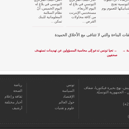
لتونسية تفتح
التونسي في بلاغ له
التونسي في بلاغ له
بابيكها للعموم يوم
اليوم الأربعاء،
اليوم الخميس، أنّ
..
مستخدمي الإنترنت
نظام السلامة
من كافة محاولات
المعلوماتية للبنك
القرص ...
تمكن ...
قات البناءة والتي لا تتنافى مع الأخلاق الحميدة
ضة
→
←
تحيا تونس تدعو إلى محاسبة المسؤولين عن تهديدات تستهدف
صحفيين
تونس
رياضة
عمارة يعيش، نهج بحيرة فيكتوريا، ضفاف
السياسة
الصحة
الإقتصاد
ثقافة و إعلام
حول العالم
أخبار مختلفة
علوم و تقنيات
أرشيف