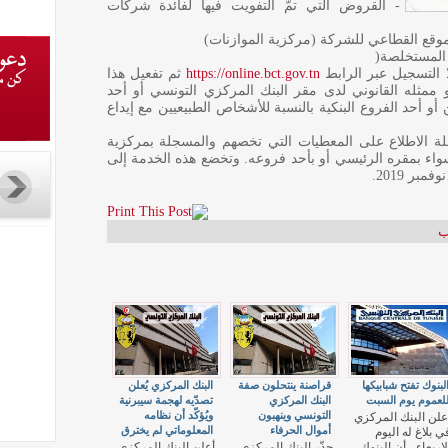
- القروض التي تمّ التفويت فيها لفائدة شركات
لتموقع القطاعي للشركة (مركزية الموازنات)
 المستخلصة(
ا التسجيل عبر الرابط
https://online.bct.gov.tn
ثم تفعيل هذا
ممثله القانوني لدى مقر البنك المركزي التونسي أو أحد
أو أحد الفروع البنكية بالنسبة للأشخاص الطبيعيين مع إيداع
لة الاطلاع على المعطيات التي تخصهم والمسجلة بمركزية
واء بمقره الرئيسي أو بأحد فروعه. وتخضع هذه الخدمة إلى
ب
لبنوك تفتح شبابيكها
قراصنة ينتحلون صفة
البنك المركزي يُعلن
لعموم يوم السبت
البنك المركزي
تصدّيه لهجمة سيبرنية
التونسي وينهبون
ويُؤكّد أن نظامه
علن البنك المركزي
أموال الحرفاء
المعلوماتي لم يخترق
ي بلاغ له اليوم
لاربعاء ، أن البنوك
حذّر البنك المركزي
أعلن البنك المركزي