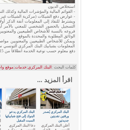
استخلاص الديون
- القوائم المالية والمؤشرات المالية وكذلك ا
- عوارض دفع الشيكات (مركزية الشيكات غير
ويشترط للنفاذ إلى المعلومات آنفة الذكر أول
التسجيل بالحضور الشخصي للمعني بالأمر أو 
فروعه بالنسبة للأشخاص الطبيعيين والمعنويين 
الوثائق المطلوبة والمحددة بالموقع.
ويمكن للأشخاص الطبيعيين والمعنويين مواص
المعلومات بشبابيك البنك المركزي التونسي س
دفع معلوم حسب نوعية الخدمة انطلاقا من 15نوفمبر 2019.
كلمات البحث :
البنك المركزي
;
خدمات
;
موقع وا
اقرأ المزيد ...
البنك المركزي يُصدر
البنك المركزي يدعو
ا
ورقتين نقديتين
البنوك إلى فتح شبابيكها
ل
جديدتين
السبت المقبل
أ
أعلن البنك المركزي
دعا البنك المركزي
ف
التونسي في بلاغ له
التونسي في مذكرة
ا