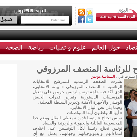
اليوم : السبت 08 اوت 2026
تصاد
حول العالم
علوم و تقنيات
رياضة
الصحة
ث
شح للرئاسة المنصف المرزوقي
|
نشرت في :
السياسة
,
تونس
نشرت الصفحة الرسمية للمترشح للانتخابات
الرئاسية « المنصف المرزوقي » بيانه الانتخابي،
الذي أكد فيه حاجة تونس لرئيس حريص على تفعيل
المؤسسات الدستورية وتعزيز قدرات الجيش
الوطني والأجهزة الأمنية وتعزيز السلطة المحلية.
وفيما يلي نص البيان الانتخابي:
« أيها المواطنون أيتها المواطنات
تونس تحتاج « رئيسا قدوة » يعطي المثال ويضع حدا
للمحسوبية العائلية والجهوية والزبونية والفساد.
تونس تحتاج رئيسا لكل التونسيين على اختلاف
انتماءاتهم وايديولوجياتهم وجهاتهم، يعمل مع أي