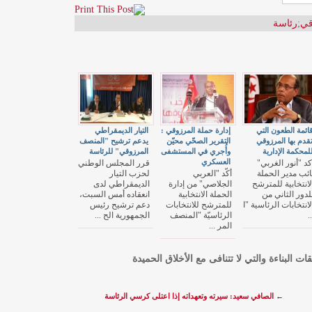
قي
;
رئاسة
ائمة الطعون التي
إدارة حملة المرزوقي :
التيار الديمقراطي
قدم بها المرزوقي
التقرير الصحّي محيّن
يدعم ترشيح "المنصف
لمحكمة الإدارية
وأُجري في المستشفى
المرزوقي" للرئاسة
العسكري
كد "أنور الغربي"
قرر المجلس الوطني
ائب مدير الحملة
أكّد "العربي
لحزب التيار
لانتخابية للمترشح
الجلاصي" من إدارة
الديمقراطي لدى
لدور الثاني من
الحملة الانتخابية
انعقاده أمس السبت،
لانتخابات الرئاسية "ا
للمترشح للانتخابات
دعم ترشيح رئيس
..
الرئاسيّة "المنصف
الجمهورية الح ...
المر ...
قات البناءة والتي لا تتنافى مع الأخلاق الحميدة
←
الصافي سعيد: سيرته وتعهداته إذا اعتلى كرسي الرئاسة