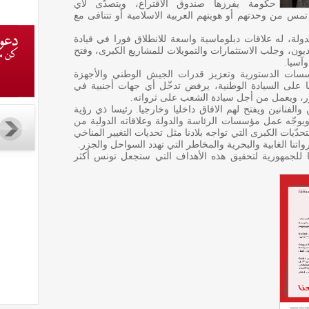
حكومة يفرزها صندوق الاقتراع، ويتصدّى لأي
س من وحدتهم أو هويتهم العربية الاسلامية أو تتنافى مع
لة، له علاقات دبلوماسية واسعة للانطلاق فورا في قيادة
ن، وجلب الاستثمارات والتمويلات للمشاريع الكبرى، وفتح
آسيا.
سات الدستورية وتعزيز قدرات الجيش الوطني والأجهزة
صا على السيادة الوطنية، يرفض تدخّل أي جهات أجنبية في
اور، ويعمل من أجل سيادة الشعب على ثرواته.
الفنانين ويفتح لهم الافاق داخليا وخارجيا. رئيسا ذي رؤية
 ويوجّه عمل مؤسسات الرئاسة والدولة وعلاقاته الدولية من
دّيات الكبرى التي تواجه بلادنا مثل تحديات التغيير المناخي
واتنا الغابية والبحرية والمخاطر التي تهدد السواحل والجزر.
للجمهورية لتحقيق هذه الأهداف التي ستجعل تونس أكثر