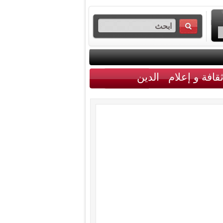
قافة و إعلام
الدين