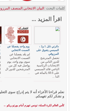
كلمات البحث :
البيان الانتخابي
;
المنصف المرزو
اقرأ المزيد ...
دائرتي نابل 1 و2 :
يوم واحد يفصلنا عن
ق
السبسي يتفوق على
الصمت الانتخابي
ت
المرزوقي
ل
لم يعُد يفصلنا عن
تحصل المترشح
الصمت الانتخابي
أ
للدور الثاني من
سوى يوم واحد، يوم
ن
الانتخابات الرئاسية
يواصل فيه كل من
ا
الباجي قائد السبسي
المترشحين للدور ال
ل
على 68.6 بالمائة في
...
ا
الدا ...
.
نعلم قراءنا الأعزاء أنه لا يتم إدراج سوى التعلي
و نشكر لكم تفهمكم.
كأس العالم لكرة السلة: تونس تنهزم أمام بورتو ريكو
→