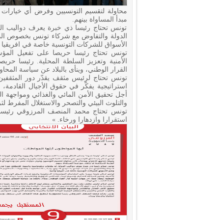
محاولة لتقسيم التونسيين وفرض أي خيارات تم
مبدأ المساواة بينهم.
تونس تحتاج رئيسا ذي خبرة يعرف دواليب الدو
الدولة والتفاوض مع شركاء تونس بخصوص الديو
الأسواق للشركات التونسية خاصة في افريقيا و
تونس تحتاج رئيسا حريصا على تفعيل المؤس
الأمنية وتعزيز السلطة المحلية. رئيسا حري
القرار الوطني، وينأى بالبلاد عن سياسة المح
تونس تحتاج لرئيس مثقف يقدّر دور المثقفين و
استراتيجية يفكّر في حقوق الأجيال القادمة،
أجل تحقيق الأمن المائي والغذائي ومواجهة التح
والتلوث البيئي والتصحر والاستغلال المفرط لثر
تونس تحتاج محمد المنصف المرزوقي رئيسا 
استقرارا وازدهارا ورخاء. »