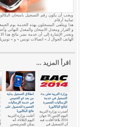
ويجب أن يكون رقم التسجيل بامتحان البكالور
ثمانية أرقام.
و القرار ومعدل الامتحان والمعدل النهائى وأعد
وتجدر الإشارة إلى أن خدمة نشر نتائج هذا ال
الهاتف الجوال لـ » اتصالات تونس » و » تونيزيانا »
اقرأ المزيد ...
وزارة التربية تعلن بدء
انطلاق التسجيل بداية
ب
التسجيل في خدمة
من بعد غدٍ الخميس
ا
الإرساليات القصيرة
في خدمة الإرساليات
ا
لنتائج الباكالوريا
القصيرة للحصول على
ل
نتائج البكالوريا
ا
أصدرت وزارة التربية
ا
اليوم الإثنين 16 جوان
أعلنت وزارة التربية
2014 بلاغا أفادت فيه
اليوم الثلاثاء، أنه
أن التسجيل في
يمكن للمترشحين