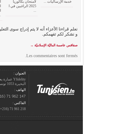
خدمة الإرساليات ...
لامتحان بكالوريا
ا
2025 الراغبين في ا
ا
...
ا
.
نعلم قراءنا الأعزاء أنه لا يتم إدراج سوى التعلي
و نشكر لكم تفهمكم.
صفاقس عاصمة الماليّة الإسلاميّة
→
Les commentaires sont fermés.
العنوان :
Yfidelity 
البحيرة 1053 تونس – الجمهورية التونسيّة.
الهاتف :
الفاكس :
218 961 71 (216+)