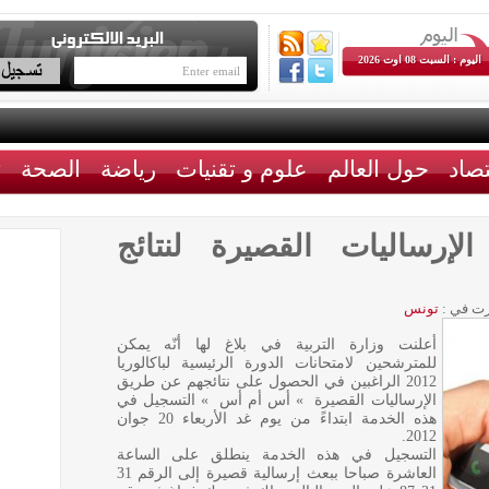
اليوم : السبت 08 اوت 2026
تصاد
حول العالم
علوم و تقنيات
رياضة
الصحة
ث
إرساليات القصيرة لنتائج
ت في :
تونس
أعلنت وزارة التربية في بلاغ لها أنّه يمكن
للمترشحين لامتحانات الدورة الرئيسية لباكالوريا
2012 الراغبين في الحصول على نتائجهم عن طريق
الإرساليات القصيرة » أس أم أس » التسجيل في
هذه الخدمة ابتداءً من يوم غد الأربعاء 20 جوان
2012.
التسجيل في هذه الخدمة ينطلق على الساعة
العاشرة صباحا ببعث إرسالية قصيرة إلى الرقم 31