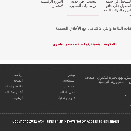
لتسجيل في خدمة
التسجيل في خدمة
الدورة الرئيسية
لحصول على نتائج
الإرساليات القصيرة
لامتحان ...
لدورة النهائية للتوج
...
..
قات البناءة والتي لا تتنافى مع الأخلاق الحميدة
←
الحكومة التونسية ترفع قضية ضد صخر الماطري
تونس
رياضة
عمارة يعيش، نهج بحيرة فيكتوريا، ضفاف
السياسة
الصحة
الإقتصاد
ثقافة و إعلام
حول العالم
أخبار مختلفة
علوم و تقنيات
أرشيف
Copyright 2012 et « Tunisien.tn » Powered by
Access to ebusiness