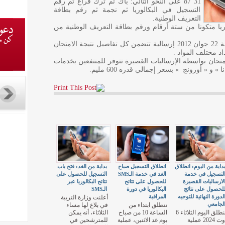
31 87 على النحو التالي: باك ثم ترك فراغ ثم رقم
التسجيل في البكالوريا ثم نجمة ثم رقم بطاقة
التعريف الوطنية.
يا متكونا من ستة أرقام ورقم بطاقة التعريف الوطنية من
هذا ويتلقى المسجلون بهذه الخدمة يوم الجمعة 22 جوان 2012 إرسالية تتضمن كل تفاصيل نتيجة الامتحان
اد مختلف المواد .
امتحان بواسطة الإرساليات القصيرة تتوفر للمنتفعين بخدمات
 و « أورونج » بسعر إجمالي قدره 600 مليم.
داية من اليوم: انطلاق
انطلاق التسجيل صباح
بداية من الغد: فتح باب
لتسجيل في خدمة
الغد في خدمة الـSMS
التسجيل للحصول على
لارساليات القصيرة
للحصول على نتائج
نتائج البكالوريا عبر
لحصول على نتائج
البكالوريا في دورة
الـSMS
لدورة النهائية للتوجيه
المراقبة
أعلنت وزارة التربية
لجامعي
تنطلق ابتداء من
في بلاغ لها مساء
تنطلق اليوم الثلاثاء 6
الساعة 10 من صباح
الثلاثاء، أنه يمكن
أوت 2024 عملية
يوم غد الاثنين، عملية
للمترشحين في