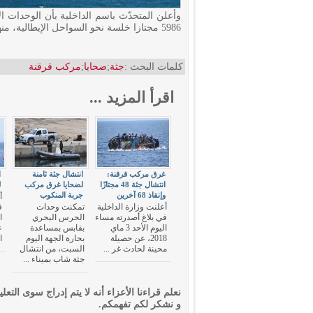
5986 مجتازا خلسة نحو السواحل الإيطالية، منهم 900 مجتاز خلال الثلاث الأسابيع الأولى من شهر رمضان.
كلمات البحث :
جثة
;
ضحايا
;
مركب قرقنة
اقرأ المزيد ...
غرق مركب قرقنة:
انتشال جثة ثامنة
انتشال جثة 48 مجتازًا
لضحايا غرق مركب
ل
وإنقاذ 68 آخرين
جربة المنكوب
أ
أعلنت وزارة الداخلية
تمكنت وحدات
ف
في بلاغ أصدرته مساء
الحرس البحري
ا
اليوم الأحد 3 ماي
بقابس بمساعدة
ع
2018، عن حصيلة
بحارة الجهة اليوم
ا
محينة لحادث غر ...
السبت، من انتشال
جثة شاب بميناء ...
نعلم قراءنا الأعزاء أنه لا يتم إدراج سوى التعلي
و نشكر لكم تفهمكم.