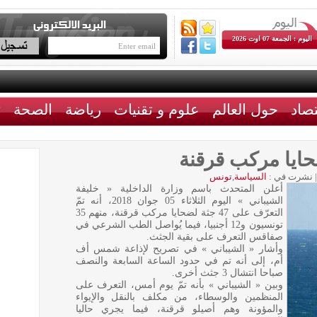
اليوم : الجمعة 07 اوت 2026
تصاد
حول العالم
علوم و تقنيات
رياضة
الصحة
ث
|
نشرت في :
السياسة
,
تونس
أعلن المتحدث باسم وزارة الداخلية « خليفة
الشيباني » اليوم الثلاثاء 05 جوان 2018، أنه تمّ
التعرّف على 47 جثة لضحايا مركب قرقنة، منهم 35
تونسيون و12 أجنبيا، فيما يُواصل الطب الشرعي في
صفاقس التعرف على بقية الجثث.
وأشار « الشيباني » في تصريح لإذاعة شمس أف
أم، إلى أنه تم في حدود الساعة السابعة والنصف
صباحا انتشال 3 جثث أخرى.
وبين « الشيباني » بأنه تمّ يوم أمس، التعرف على
المنظمين والوسطاء، من مكلف بالنقل والإيواء
والمؤونة وهم أصيلو قرقنة، فيما يجري حاليا