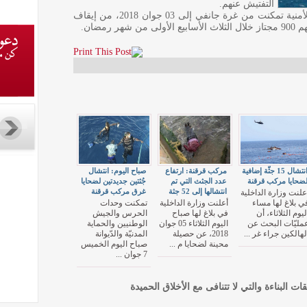
التفتيش عنهم.
وأعلن المتحدّث باسم الداخلية بأن الوحدات الأمنية تمكنت من غرة جانفي إلى 03 جوان 2018، من إيقاف
انتشال 15 جثّة إضافية
مركب قرقنة: ارتفاع
صباح اليوم: انتشال
ضحايا مركب قرقنة
عدد الجثث التي تم
جُثتين جديدتين لضحايا
انتشالها إلى 52 جثة
غرق مركب قرقنة
علنت وزارة الداخلية
ي بلاغ لها مساء
أعلنت وزارة الداخلية
تمكنت وحدات
ليوم الثلاثاء، أن
في بلاغ لها صباح
الحرس والجيش
مليّات البحث عن
اليوم الثلاثاء 05 جوان
الوطنيين والحماية
لهالكين جراء غر ...
2018، عن حصيلة
المدنيّة والدّيوانة
محينة لضحايا م ...
صباح اليوم الخميس
7 جوان ...
قات البناءة والتي لا تتنافى مع الأخلاق الحميدة