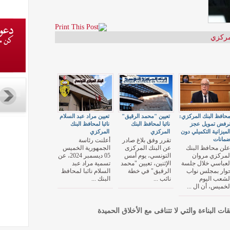
مركزي
حافظ البنك المركزي:
تعيين "محمد الرقيق"
تعيين مراد عبد السلام
رفض تمويل عجز
نائبا لمحافظ البنك
نائبا لمحافظ البنك
لميزانية التكميلي دون
المركزي
المركزي
مانات
تقرر وفق بلاغ صادر
أعلنت رئاسة
علن محافظ البنك
عن البنك المركزى
الجمهورية الخميس
لمركزي مروان
التونسي، يوم أمس
05 ديسمبر 2024، عن
لعباسي خلال جلسة
الإثنين، تعيين "محمد
تسمية مراد عبد
وار بمجلس نواب
الرقيق" في خطة
السلام نائبا لمحافظ
لشعب اليوم
نائب ...
البنك ...
لخميس، أن ال ...
قات البناءة والتي لا تتنافى مع الأخلاق الحميدة