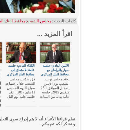
كلمات البحث :
مجلس الشعب
;
محافظ البنك ال
اقرأ المزيد ...
الاثنين القادم: جلسة
الثلاثاء القادم: جلسة
م
حوار بالبرلمان مع
عامة للاستماع إلى
ن
محافظ البنك المركزي
محافظ البنك المركزي
ا
ض
يعقد مجلس نواب
قرّر مكتب مجلس
الشعب يوم الاثنين
الشعب خلال اجتماعه
أ
المقبل الموافق لـ25
صباح اليوم الخميس
ا
فيفري 2019، جلسة
11 ماي 2017 ، عقد
ا
عامة بداية من الساعة
جلسة عامة يوم الثل
ح
...
...
ا
ا
نعلم قراءنا الأعزاء أنه لا يتم إدراج سوى التعلي
و نشكر لكم تفهمكم.