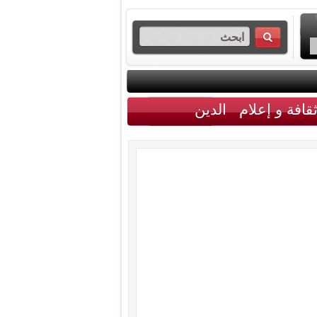
قافة و إعلام
الدين