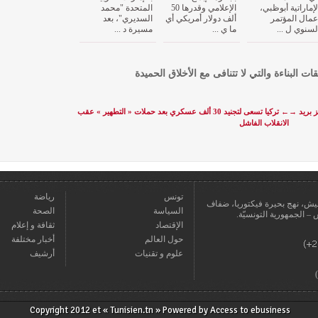
لإماراتية أبوظبي،
الإعلامي وقدرها 50
المتحدة "محمد
عمال المؤتمر
ألف دولار أمريكي أي
السديري"، بعد
لسنوي ل ...
ما ي ...
مسيرة د ...
قات البناءة والتي لا تتنافى مع الأخلاق الحميدة
ز بريد
→
←
تركيا تسعى لتجنيد 30 ألف عسكري بعد حملات « التطهير » عقب
الانقلاب الفاشل
تونس
رياضة
عمارة يعيش، نهج بحيرة فيكتوريا، ضفاف
السياسة
الصحة
الإقتصاد
ثقافة و إعلام
حول العالم
أخبار مختلفة
علوم و تقنيات
أرشيف
Copyright 2012 et « Tunisien.tn » Powered by
Access to ebusiness