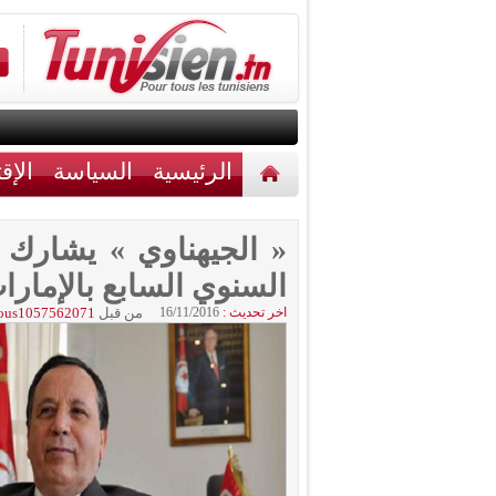
الرئيسية
السياسة
الإق
أخبار مختلفة
اتصل بنا
« الجيهناوي » يشارك
السنوي السابع بالإمارا
اخر تحديث :
16/11/2016
من قبل
ous1057562071