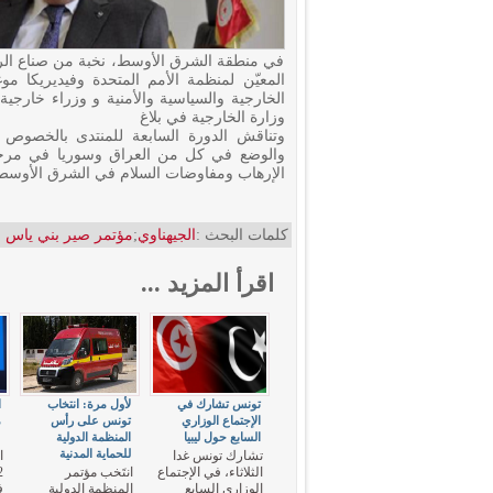
في منطقة الشرق الأوسط، نخبة من صناع الرأي
المعيّن لمنظمة الأمم المتحدة وفيديريكا موغي
الخارجية والسياسية والأمنية و وزراء خارجي
وزارة الخارجية في بلاغ
وتناقش الدورة السابعة للمنتدى بالخصوص ا
والوضع في كل من العراق وسوريا في مرحلة
الإرهاب ومفاوضات السلام في الشرق الأوسط
كلمات البحث :
الجيهناوي
;
مؤتمر صير بني ياس
اقرأ المزيد ...
تونس تشارك في
لأول مرة: انتخاب
ا
الإجتماع الوزاري
تونس على رأس
م
السابع حول ليبيا
المنظمة الدولية
"
للحماية المدنية
تشارك تونس غدا
ا
الثلاثاء، في الإجتماع
انتَخب مؤتمر
الوزاري السابع
المنظمة الدولية
ف