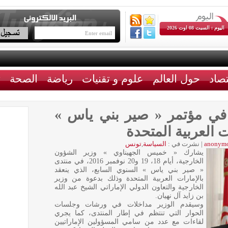
اليوم : السبت 08 اوت 2026
تصاد
حول العالم
علوم و تقنيات
رياضة
الصحة
ث
 في مؤتمر « صير بني ياس »
ت العربية المتحدة
anonym
|
نشرت في :
السياسة
,
تونس
يشارك « خميس الجهيناوي » وزير الشؤون
الخارجية، أيام 18، 19 و20 نوفمبر 2016، في منتدى
« صير بني ياس » السنوي السابع، الذي ينعقد
بالإمارات العربية المتحدة وذلك بدعوة من وزير
الخارجية والتعاون الدولي الإماراتي الشيخ عبد الله
بن زايد آل نهيان.
وسيقدم الوزير مداخلات في ورشات وجلسات
الحوار التي تنتظم في إطار المنتدى، كما يجري
لقاءات مع عدد من سامي المسؤولين الإماراتيين