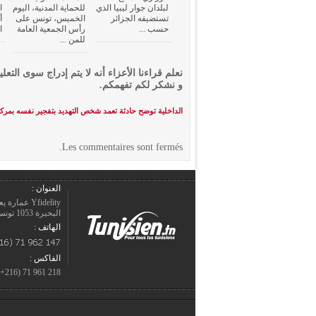
لبلدان جوار ليبيا الذي
للحماية المدنية، اليوم
ا
تستضيفه الجزائر
الخميس، تونس على
أ
حسب ...
رأس الجمعية العامة
ا
للمن ...
نعلم قراءنا الأعزاء أنه لا يتم إدراج سوى التعلي
و نشكر لكم تفهمكم.
الداخلية توضح حادثة تعمد شخص التهديد بتفجير نفسه بمرك
Les commentaires sont fermés.
العنوان :
Yfidelity 
البحيرة 1053 تونس – الجمهورية التونسيّة.
الهاتف :
الفاكس :
218 961 71 (216+)