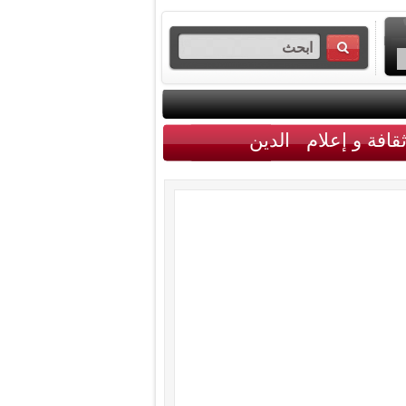
قافة و إعلام
الدين