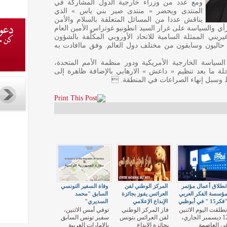
ومع عدد من وزراء خارجية الدول المشاركة في
المنتدى ويحضر « منتدى صير بني ياس » الذي
يناقش عددا من المسائل المتعلقة بالسلام والأمن
 والسياسة على غرار السيد انطونيو غوتراس الأمين العام
ريني الممثلة السامية للاتحاد الأوروبي المكلَّفة بالشؤون
ة حاليون وسابقون من مختلف دول العالم. وفق ماافادت به
لسياسة الخارجية الأمريكية ودور منظمة الأمم المتحدة،
 ما بعد تنظيم « داعش » الارهابي بالإضافة ظاهرة إلى
 وسبل إنهاء الصراعات في المنطقة. 
نطلاق أعمال مؤتمر
المركز الوطني لفن
وفاة السفير التونسي
ؤسسة الفكر العربي
العرائس يفوز بجائزة
السابق "محمد
فكر15 " في أبوظبي
الإبداع الإعلامي
السديري"
نطلقت اليوم الاثنين
فاز المركز الوطني
توفي أمس الاثنين،
12 ديسمبر الجاري،
لفن العرائس بتونس
سفير تونس السابق
ي العاصمة
بجائزة الإبداع
بالإمارات العربية