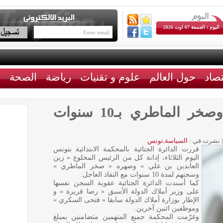
اليوم : الجمعة 07 اوت 2026
تصاد
حول العالم
علوم و تقنيات
رياضة
الصحة
ث
الحكم على بن علي وصخر الماطري بـ10 سنوات
|
نشرت في :
السياسة
,
تونس
قررت الدائرة الجنائية بالمحكمة الابتدائية بتونس
اليوم الثلاثاء، إدانة كل من الرئيس المخلوع « زين
العابدين بن علي » وصهره « صخر الماطري »
وسجنهم لمدة 10 سنوات مع النفاذ العاجل.
كما أسندت الدائرة الجنائية عقوبة السجن نفسها
على وزير أملاك الدولة الأسبق « رضا قريرة » و
الإطار بوزارة أملاك الدولة سابقا « فتحى السكري »
وموظفين اثنين آخرين.
وغرّمت المحكمة جميع المتهمين متضامنين بمبلغ