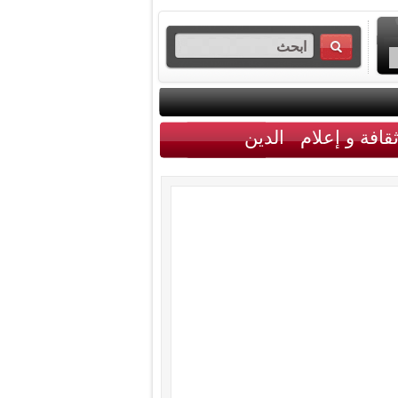
قافة و إعلام
الدين