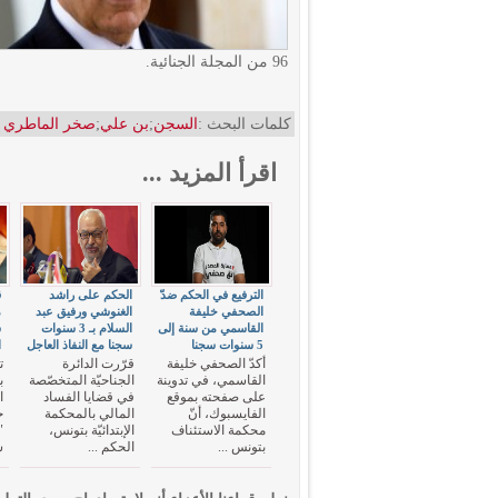
96 من المجلة الجنائية.
كلمات البحث :
السجن
;
بن علي
;
صخر الماطري
اقرأ المزيد ...
الترفيع في الحكم ضدّ
الحكم على راشد
ق
الصحفي خليفة
الغنوشي ورفيق عبد
القاسمي من سنة إلى
السلام بـ 3 سنوات
س
5 سنوات سجنا
سجنا مع النفاذ العاجل
ا
أكدّ الصحفي خليفة
قرّرت الدائرة
ت
القاسمي، في تدوينة
الجناحيّة المتخصّصة
ب
على صفحته بموقع
في قضايا الفساد
ا
الفايسبوك، أنّ
المالي بالمحكمة
خ
محكمة الاستئناف
الإبتدائيّة بتونس،
بتونس ...
الحكم ...
س