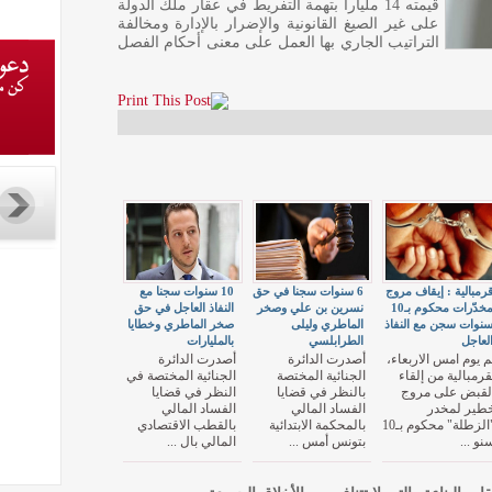
قيمته 14 مليارا بتهمة التفريط في عقار ملك الدولة
على غير الصيغ القانونية والإضرار بالإدارة ومخالفة
التراتيب الجاري بها العمل على معنى أحكام الفصل
رمبالية : إيقاف مروج
6 سنوات سجنا في حق
10 سنوات سجنا مع
مخدّرات محكوم بـ10
نسرين بن علي وصخر
النفاذ العاجل في حق
نوات سجن مع النفاذ
الماطري وليلى
صخر الماطري وخطايا
لعاجل
الطرابلسي
بالمليارات
م يوم امس الاربعاء،
أصدرت الدائرة
أصدرت الدائرة
قرمبالية من إلقاء
الجنائية المختصة
الجنائية المختصة في
لقبض على مروج
بالنظر في قضايا
النظر في قضايا
طير لمخدر
الفساد المالي
الفساد المالي
"الزطلة" محكوم بـ10
بالمحكمة الابتدائية
بالقطب الاقتصادي
نو ...
بتونس أمس ...
المالي بال ...