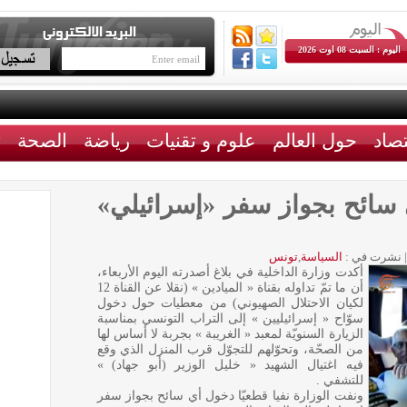
اليوم : السبت 08 اوت 2026
تصاد
حول العالم
علوم و تقنيات
رياضة
الصحة
ث
 سائح بجواز سفر «إسرائيلي»
|
نشرت في :
السياسة
,
تونس
أكدت وزارة الداخلية في بلاغ أصدرته اليوم الأربعاء،
أن ما تمّ تداوله بقناة « الميادين » (نقلا عن القناة 12
لكيان الاحتلال الصهيوني) من معطيات حول دخول
سوّاح « إسرائيليين » إلى التراب التونسي بمناسبة
الزيارة السنويّة لمعبد « الغريبة » بجربة لا أساس لها
من الصحّة، وتحوّلهم للتجوّل قرب المنزل الذي وقع
فيه اغتيال الشهيد « خليل الوزير (أبو جهاد) »
للتشفي .
ونفت الوزارة نفيا قطعيّا دخول أي سائح بجواز سفر