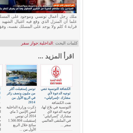
ملك رجل أعمال تونسي وموجود على المسلك 
علما أن المنزل الذي وقع فيه اغتيال الشهيد «
قرابة 4 كلم ولا يوجد على المسلك نفسه، وفق نص البلاغ.
كلمات البحث :
الداخلية
;
جواز سفر
اقرأ المزيد ...
الكشافة التونسية تنفي
تونس إستقبلت أكثر
ا
توجيه الدعوة لأي
من مليون ونصف زائر
ل
مشارك «إسرائيلي»
في الربع الأول من
ا
2014
م
نفت الكشافة
التونسية في بلاغ لها،
ذكرت وزارة الداخلية
د
توجيه الدعوة لأي
أمس الإثنين 5 ماي
ا
مشارك "إسرائيلي"
2014 أن تونس
و
في الملتقى العالمي
إستقبلت 1.566.804
ح
سفر ...
سائح خلال الربع
ا
الأول من ...
ا