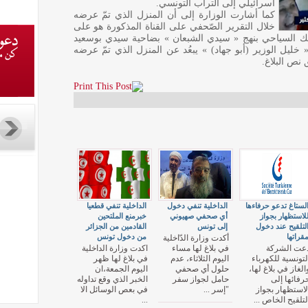
اسرائيلي إلى التراب التونسي.
كما أشارت الوزارة إلى أن المنزل الذي تمّ عرضه
خلال التقرير الصّحفي على القناة المذكورة هو على
السياحي بنهج « سيدي الشبعان » بضاحية سيدي بوسعيد
 خليل الوزير (أبو جهاد) » يبعُد عن المنزل الذي تمّ عرضه
لستاغ تدعو حرفاءها
الداخلية تنفي دخول
الداخلية تنفي قطعيا
لاستظهار بجواز
أي صحفي صهيوني
خبرمنع الملتحين
لتلقيح عند دخول
إلى تونس
القادمين من الجزائر
قراتها
من دخول تونس
أكدت وزارة الدّاخلية
عت الشركة
في بلاغ لها مساء
اكدت وزارة الداخلية
لتونسية للكهرباء
اليوم الثلاثاء، عدم
في بلاغ لها ظهر
الغاز في بلاغ لها،
حلول أي صحفي
اليوم الجمعة،ان
رفائها إلى
حامل لجواز سفر
الخبر الذي وقع تداوله
لاستظهار بجواز
"إسر ...
في بعص الوسائل الا
لتلقيح الخاص ...
...