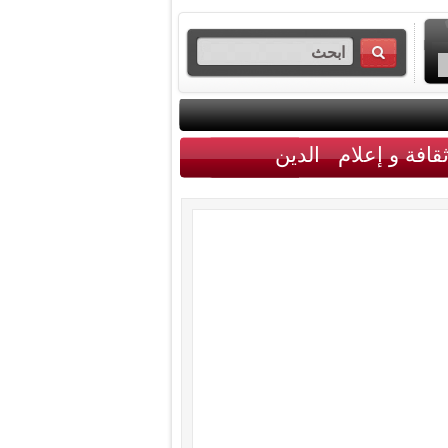
قافة و إعلام
الدين