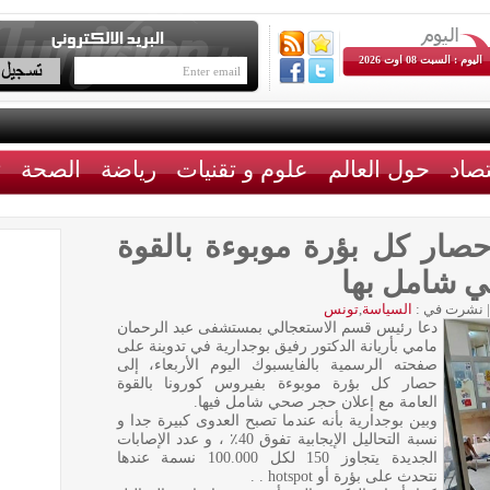
اليوم : السبت 08 اوت 2026
تصاد
حول العالم
علوم و تقنيات
رياضة
الصحة
ث
حصار كل بؤرة موبوءة بالقوة
ي شامل بها
|
نشرت في :
السياسة
,
تونس
دعا رئيس قسم الاستعجالي بمستشفى عبد الرحمان
مامي بأريانة الدكتور رفيق بوجدارية في تدوينة على
صفحته الرسمية بالفايسبوك اليوم الأربعاء، إلى
حصار كل بؤرة موبوءة بفيروس كورونا بالقوة
العامة مع إعلان حجر صحي شامل فيها.
وبين بوجدارية بأنه عندما تصبح العدوى كبيرة جدا و
نسبة التحاليل الإيجابية تفوق 40٪ ، و عدد الإصابات
الجديدة يتجاوز 150 لكل 100.000 نسمة عندها
نتحدث على بؤرة أو hotspot . .