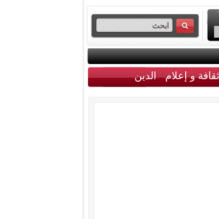
قافة و إعلام
الدين