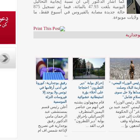
كما أشار الدكتور إلى أن نسبة إيجابية التحاليل
اليومية بلغت 47.93 بالمائة، فيما تم تسجيل 875
حالة جديدة مصابة بالفيروس في أسبوع فقط، ما
ولايات موبوءة.
وجدارية
ئيس الوزراء اليمني: "
إحراق بوابة "دير
رفيق بوجدارية: كورونا
زمة البلاد وصلت
اللطرون" احتجاجا
في أدنى أرقامها في
داها ولا حل سوى
على أخلاء بؤرة
تونس ولا يوجد إلا
لامٍ شامل"
استيطانية عشوائية
فيروسات النزلة
الموسمية
ال رئيس الوزراء
قام مجهولون يشتبه
ليمني "أحمد عبيد بن
في أنهم من عناصر
أعلن رئيس قسم
غر" أن الحكومة
اليمين المتطرف
بمستشفى عبد
ادت إلى عدن
الإسرائيلي بإحراق
الرحمان مامي
محاولة وقف
بوابة "دير اللطرون"
الدكتور رفيق
لتدهور، وإ ...
قرب القد ...
بوجدارية في تصريح
لإذاعة شمس اف ام
...