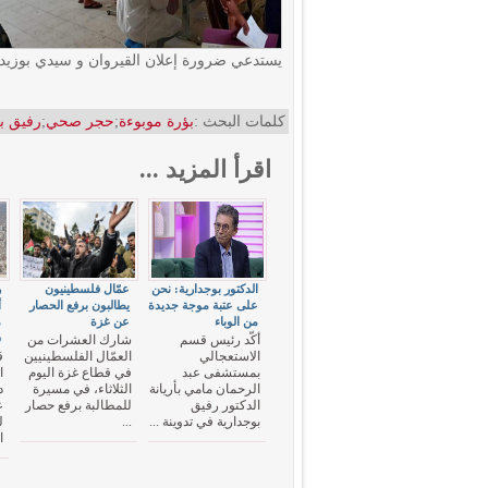
يستدعي ضرورة إعلان القيروان و سيدي بوزيد 
كلمات البحث :
بؤرة موبوءة
;
حجر صحي
;
رفيق ب
اقرأ المزيد ...
الدكتور بوجدارية: نحن
عمّال فلسطينيون
ر
على عتبة موجة جديدة
يطالبون برفع الحصار
أ
من الوباء
عن غزة
م
س
أكّد رئيس قسم
شارك العشرات من
الاستعجالي
العمّال الفلسطينيين
ق
بمستشفى عبد
في قطاع غزة اليوم
ا
الرحمان مامي بأريانة
الثلاثاء، في مسيرة
د
الدكتور رفيق
للمطالبة برفع حصار
ع
بوجدارية في تدوينة ...
...
ل
ا