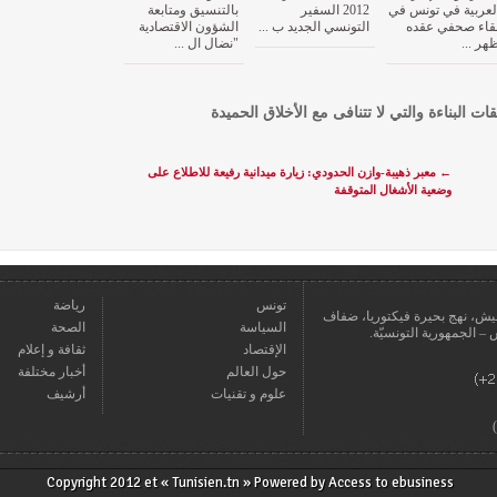
لعربية في تونس في
2012 السفير
بالتنسيق ومتابعة
قاء صحفي عقده
التونسي الجديد ب ...
الشؤون الاقتصادية
هر ...
"نضال ال ...
قات البناءة والتي لا تتنافى مع الأخلاق الحميدة
←
معبر ذهيبة-وازن الحدودي: زيارة ميدانية رفيعة للاطلاع على
وضعية الأشغال المتوقفة
تونس
رياضة
عمارة يعيش، نهج بحيرة فيكتوريا، ضفاف
السياسة
الصحة
الإقتصاد
ثقافة و إعلام
حول العالم
أخبار مختلفة
علوم و تقنيات
أرشيف
Copyright 2012 et « Tunisien.tn » Powered by
Access to ebusiness