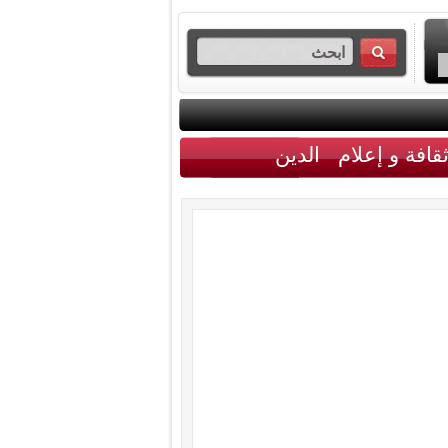
قافة و إعلام
الدين