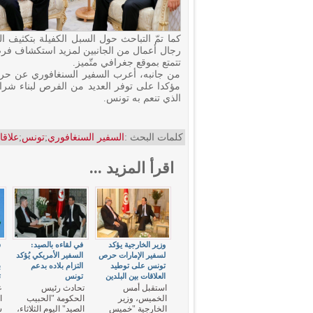
كما تمّ التباحث حول السبل الكفيلة بتكثيف 
رجال أعمال من الجانبين لمزيد استكشاف فرص 
تتمتع بموقع جغرافي متّميز.
من جانبه، أعرب السفير السنغافوري عن حرص بل
مؤكدا على توفر العديد من الفرص لبناء شرا
الذي تنعم به تونس.
كلمات البحث :
السفير السنغافوري
;
تونس
;
علاق
اقرأ المزيد ...
وزير الخارجية يؤكد
في لقاءه بالصيد:
س
لسفير الإمارات حرص
السفير الأمريكي يُؤكد
ع
تونس على توطيد
التزام بلاده بدعم
ب
العلاقات بين البلدين
تونس
ت
استقبل أمس
تحادث رئيس
ع
الخميس، وزير
الحكومة "الحبيب
ا
الخارجية "خميس
الصيد" اليوم الثلاثاء،
س