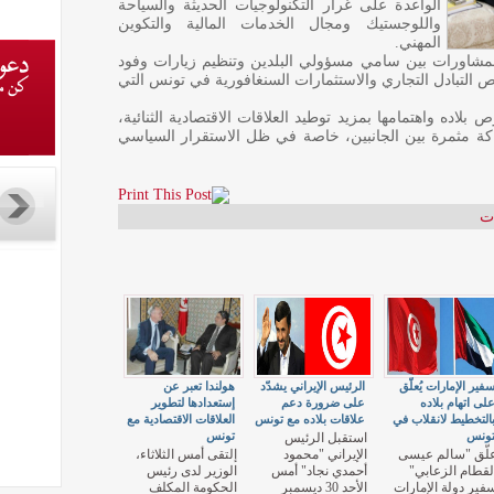
الواعدة على غرار التكنولوجيات الحديثة والسياحة
واللوجستيك ومجال الخدمات المالية والتكوين
المهني.
المشاورات بين سامي مسؤولي البلدين وتنظيم زيارات وفود
التبادل التجاري والاستثمارات السنغافورية في تونس التي
اده واهتمامها بمزيد توطيد العلاقات الاقتصادية الثنائية،
كة مثمرة بين الجانبين، خاصة في ظل الاستقرار السياسي
ات
فير الإمارات يُعلّق
الرئيس الإيراني يشدّد
هولندا تعبر عن
لى اتهام بلاده
على ضرورة دعم
إستعدادها لتطوير
التخطيط لانقلاب في
علاقات بلاده مع تونس
العلاقات الاقتصادية مع
ونس
تونس
استقبل الرئيس
لّق "سالم عيسى
الإيراني "محمود
إلتقى أمس الثلاثاء،
لقطام الزعابي"
أحمدي نجاد" أمس
الوزير لدى رئيس
فير دولة الإمارات
الأحد 30 ديسمبر
الحكومة المكلف