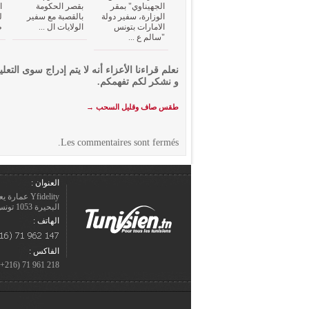
الجهيناوي" بمقر
بقصر الحكومة
ا
الوزارة، سفير دولة
بالقصبة مع سفير
ل
الامارات بتونس
الولايات ال ...
ظ
"سالم ع ...
نعلم قراءنا الأعزاء أنه لا يتم إدراج سوى التعلي
و نشكر لكم تفهمكم.
طقس صاف وقليل السحب
→
Les commentaires sont fermés.
العنوان :
Yfidelity 
البحيرة 1053 تونس – الجمهورية التونسيّة.
الهاتف :
الفاكس :
218 961 71 (216+)