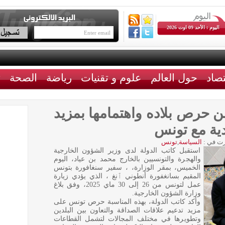
اليوم : الأحد 09 اوت 2026
تصاد
حول العالم
علوم و تقنيات
رياضة
الصحة
ث
ن حرص بلاده واهتمامها بمزيد
دية مع تونس
ت في :
السياسة
,
تونس
استقبل كاتب الدولة لدى وزير الشؤون الخارجية
والهجرة والتونسيين بالخارج محمد بن عياد، اليوم
الخميس، بمقر الوزارة، ، سفير سنغافورة بتونس
المقيم بسانغفورة أنطوني ٱنغ ، الذي يؤدي زيارة
عمل لتونس من 26 إلى 30 ماي 2025، وفق بلاغ
وزارة الشؤون الخارجية.
وأكد كاتب الدولة، بهذه المناسبة حرص تونس على
مزيد تدعيم علاقات الصداقة والتعاون بين البلدين
وتطويرها في مختلف المجالات لتشمل القطاعات