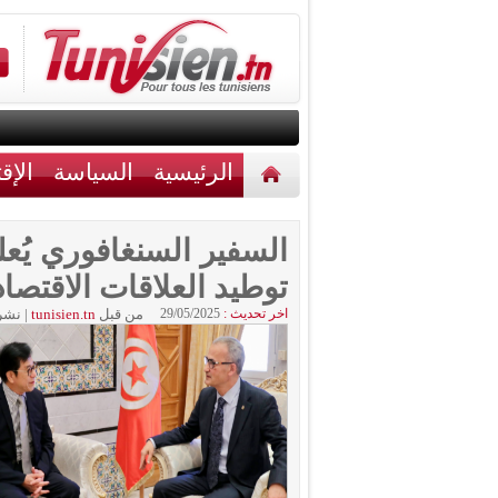
الرئيسية
السياسة
الإق
أخبار مختلفة
اتصل بنا
السفير السنغافوري يُعل
توطيد العلاقات الاقتصا
اخر تحديث :
29/05/2025
من قبل
tunisien.tn
|
نشر