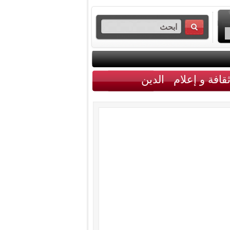
قافة و إعلام
الدين