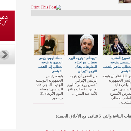
لأسبوع المقبل:
"روحاني" يتوجه اليوم
مساء اليوم: رئيس
لسبسي ستوجه
بخطاب مع اختتام
الجمهورية يتوجه
خطاب مباشر للشعب
المفاوضات بشأن
بخطاب إلى الشعب
لتونسي
النووي الإيراني
التونسي
ن المُنتظر أن يتوجه
من المقرر أن يتوجه
يتوجه رئيس
ئيس الجمهورية
الرئيس الإيراني
الجمهورية التونسية
الباجي قايد
"حسن روحاني" اليوم
الجديد "الباجي قائد
لسبسي" في
الاثنين، بخطاب متلفز
السبسي" مساء
عرض الأسبوع
للأمة عند الساع ...
اليوم الأربعاء 31
لقادم، بخطاب
ديسمبر ...
لشعب ...
قات البناءة والتي لا تتنافى مع الأخلاق الحميدة