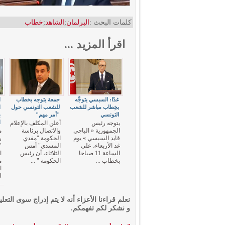
كلمات البحث :
البرلمان
;
الشاهد
;
خطاب
اقرأ المزيد ...
غدًا: السبسي يتوجَّه
جمعة يتوجه بخطاب
ا
بخِطاب مباشر للشعب
للشعب التونسي حول
ا
التونسي
"أمر مهم"
ب
ا
يتوجه رئيس
أعلن المكلف بالإعلام
الجمهورية « الباجي
والاتصال برئاسة
م
قايد السبسي » يوم
الحكومة "مفدي
ر
غد الأربعاء، على
المسدي" أمس
"
الساعة 11 صباحا
الثلاثاء، أن رئيس
ا
بخطاب ...
الحكومة " ...
م
ا
ل
نعلم قراءنا الأعزاء أنه لا يتم إدراج سوى التعلي
و نشكر لكم تفهمكم.