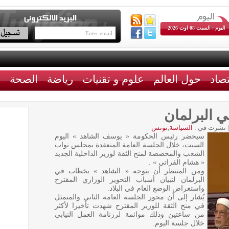
اليوم : السبت 08 اوت 2026
تصاد
حول العالم
علوم و تقنيات
رياضة
الصحة
ث
 البرلمان
|
نشرت في :
السياسة
,
تونس
سيحضر رئيس الحكومة « يوسف الشاهد » اليوم
السبت، خلال الجلسة العامة المنعقدة بمجلس نواب
الشعب والمخصصة لمنح الثقة لوزير الداخلية الجديد
« هشام الفراتي » .
ومن المنتظر أن يتوجه « الشاهد » بخطاب في
البرلمان لتبيان أسباب التحوير الوزاري المقترح
واستعراض الوضع العام في البلاد.
يُشار إلى أن محور الجلسة العامة الثاني والمتمثل
في منح الثقة للوزير المقترح شهدت تأخيرا لأكثر
من ساعتين وذلك موائمة لرزنامة العمل النيابي
خلال جلسة اليوم.