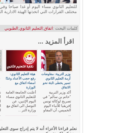
للتعليم الثانوي مساء اليوم أو غدا صباحا 
مختلف القرارات التي اتخذتها الهيئة الادارية الق
كلمات البحث :
اتفاق
;
التعليم الثانوي
;
الطبوبي
اقرأ المزيد ...
وزير التربية: مفاوضات
هيئة التعليم الثانوي:
"
أزمة التعليم الثانوي
رفع حجب الأعداد وغدًا
ح
تسير بخطى ثابتة نحو
امضاء اتفاق مع
"
الاتفاق
الوزارة
ج
أكد وزير التربية
أعلنت الجامعة العامة
ن
"حاتم بن سالم" في
للتعليم الثانوي مساء
ل
تصريح لوكالة تونس
اليوم الإثنين، عن
ل
إفريقيا للأنباء اليوم
التوصل الى اتفاق مع
ا
الخميس، أن المفاو
وزارة التر ...
ا
.
...
نعلم قراءنا الأعزاء أنه لا يتم إدراج سوى التعلي