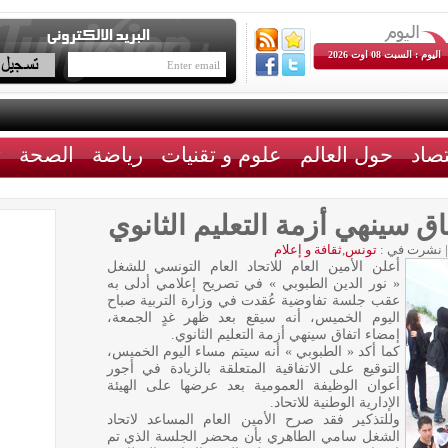
اليوم : السبت 08 اوت 2026
تصاد
حول العالم
علوم و تقنيات
رياضة
الصحة
ث
اق سينهي أزمة التعليم الثانوي
|
نشرت في :
تونس
,
ثقافة و إعلام
أعلن الأمين العام للاتحاد العام التونسي للشغل
« نور الدين الطبوبي » في تصريح إعلامي أدلى به
عقب جلسة تفاوضية عُقدت في وزارة التربية صباح
اليوم الخميس، أنه سيقع بعد ظهر غدٍ الجمعة،
إمضاء اتفاق سينهي أزمة التعليم الثانوي.
كما أكد « الطبوبي » أنه سيتم مساء اليوم الخميس،
التوقيع على الاتفاقية المتعلقة بالزيادة في أجور
أعوان الوظيفة العمومية بعد عرضها على الهيئة
الإدارية الوطنية للاتحاد.
وللتذكير فقد صرح الأمين العام المساعد لاتحاد
الشغل سامي الطاهري بأن محضر الجلسة الذي تم