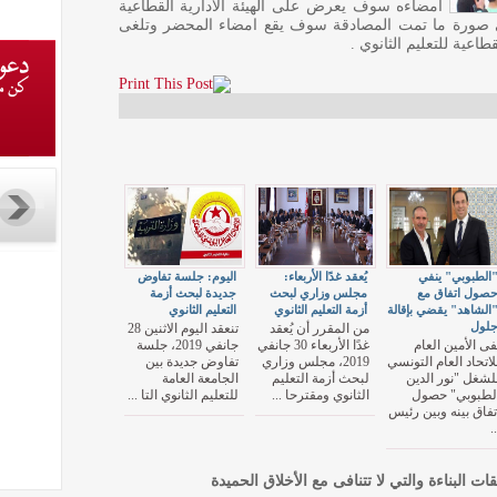
امضاءه سوف يعرض على الهيئة الادارية القطاعية
وفي صورة ما تمت المصادقة سوف يقع امضاء المحضر وتلغى
طاعية للتعليم الثانوي .
الطبوبي" ينفي
يُعقد غدًا الأربعاء:
اليوم: جلسة تفاوض
صول اتفاق مع
مجلس وزاري لبحث
جديدة لبحث أزمة
الشاهد" يقضي بإقالة
أزمة التعليم الثانوي
التعليم الثانوي
لول
من المقرر أن يُعقد
تنعقد اليوم الاثنين 28
فى الأمين العام
غدًا الأربعاء 30 جانفي
جانفي 2019، جلسة
لاتحاد العام التونسي
2019، مجلس وزاري
تفاوض جديدة بين
لشغل "نور الدين
لبحث أزمة التعليم
الجامعة العامة
لطبوبي" حصول
الثانوي ومقترحا ...
للتعليم الثانوي التا ...
تفاق بينه وبين رئيس
..
قات البناءة والتي لا تتنافى مع الأخلاق الحميدة