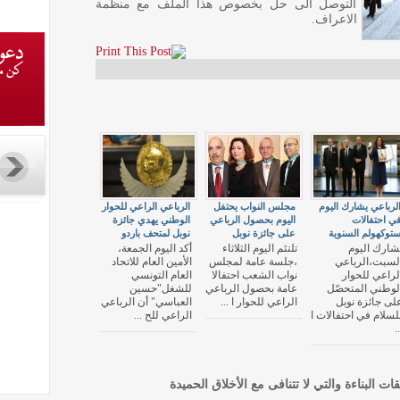
التوصل الى حل بخصوص هذا الملف مع منظمة
الاعراف.
لرباعي يشارك اليوم
مجلس النواب يحتفل
الرباعي الراعي للحوار
ي احتفالات
اليوم بحصول الرباعي
الوطني يهدي جائزة
توكهولم السنوية
على جائزة نوبل
نوبل لمتحف باردو
شارك اليوم
تلتئم اليوم الثلاثاء
أكد اليوم الجمعة،
لسبت،الرباعي
،جلسة عامة لمجلس
الأمين العام للاتحاد
لراعي للحوار
نواب الشعب احتفالا
العام التونسي
لوطني المتحصّل
عامة بحصول الرباعي
للشغل"حسين
لى جائزة نوبل
الراعي للحوار ا ...
العباسي" أن الرباعي
لسلام في احتفالات ا
الراعي للح ...
..
قات البناءة والتي لا تتنافى مع الأخلاق الحميدة