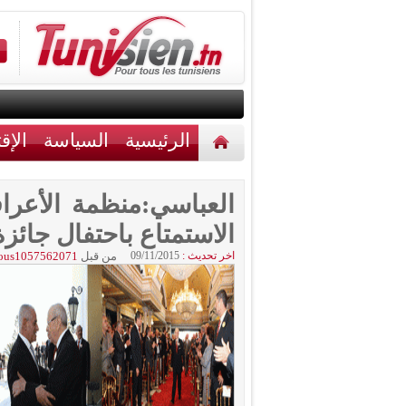
الرئيسية
السياسة
الإق
أخبار مختلفة
اتصل بنا
العباسي:منظمة الأعر
الاستمتاع باحتفال جائزة
اخر تحديث :
09/11/2015
من قبل
ous1057562071