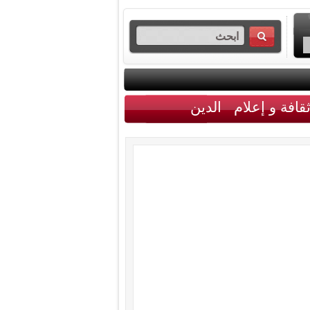
قافة و إعلام
الدين