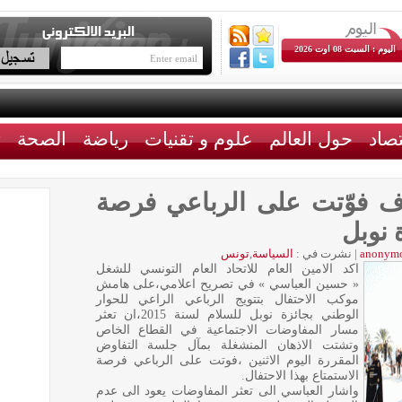
اليوم : السبت 08 اوت 2026
تصاد
حول العالم
علوم و تقنيات
رياضة
الصحة
ث
اف فوّتت على الرباعي فرصة
 نوبل
anonym
|
نشرت في :
السياسة
,
تونس
اكد الامين العام للاتحاد العام التونسي للشغل
« حسين العباسي » في تصريح اعلامي،على هامش
موكب الاحتفال بتتويج الرباعي الراعي للحوار
الوطني بجائزة نوبل للسلام لسنة 2015،ان تعثر
مسار المفاوضات الاجتماعية في القطاع الخاص
وتشتت الاذهان المنشغلة بمآل جلسة التفاوض
المقررة اليوم الاثنين ،فوتت على الرباعي فرصة
الاستمتاع بهذا الاحتفال.
واشار العباسي الى تعثر المفاوضات يعود الى عدم