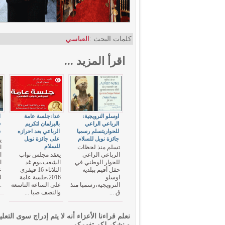
كلمات البحث :
العباسي
اقرأ المزيد ...
اوسلو النرويجية:
غدا:جلسة عامة
ا
الرباعي الراعي
بالبرلمان لتكريم
ف
للحواريتسلم رسميا
الرباعي بعد احرازه
س
جائزة نوبل للسلام
على جائزة نوبل
ي
للسلام
تسلم منذ لحظات
ا
الرباعي الراعي
يعقد مجلس نواب
ا
للحوار الوطني في
الشعب،يوم غد
ا
حفل أقيم ببلدية
الثلاثاء 16 فيفري
ع
اوسلو
2016،جلسة عامة
ل
النرويجية،رسميا منذ
على الساعة التاسعة
.
ق ...
والنصف صبا ...
نعلم قراءنا الأعزاء أنه لا يتم إدراج سوى التعلي
و نشكر لكم تفهمكم.