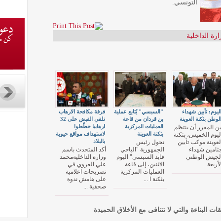
التونسي.
ارة الداخلية
ليوم: تأبين شهداء
"السبسي" يُتابع عملية
فرقة مكافحة الارهاب
لوطن بثكنة العوينة
بن قردان من قاعة
تلقي القبض على 32
العمليات المركزية
ارهابيا خطّطوا
ن المقرر أن ينتظم
بثكنة العوينة
لاستهداف مواقع حيوية
ليوم الخميس، بثكنة
بالبلاد
لعوينة موكب تأبين
تحول رئيس
ثامين شهداء
الجمهورية "الباجي
أكد المتحدث باسم
لجيش الوطني
قايد السبسي" اليوم
وزارة الداخليةمحمد
لأربعة ...
الاثنين، إلى قاعة
علي العروي في
العمليات المركزية
تصريحات اعلامية
بثكنة ا ...
على هامش ندوة
صحفية ...
قات البناءة والتي لا تتنافى مع الأخلاق الحميدة