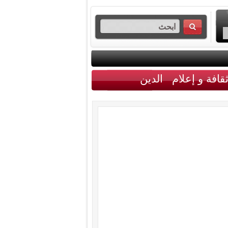
قافة و إعلام
الدين