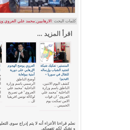
كلمات البحث :
الارهابيين
;
محمد علي العروي
;
وز
اقرأ المزيد ...
المنستير: تفكيك شبكة
العروي يوضح الهجوم
ا
لتجنيد الشباب وإرساله
الإرهابي على دورية
ا
للقتال في سوريا +
أمنية ببولعابة
م
(فيديو)
أوضح الناطق
ا
كشف اليوم الاثنين،
الرسمي باسم وزارة
ا
الناطق باسم وزارة
الداخلية "محمد علي
ج
الداخلية "محمد علي
العروي" في تصريح
ا
العروي" ان قوات
لوكالة تونس افريقيا
ا
الامن تمكنت يوم
لل ...
الخميس ...
نعلم قراءنا الأعزاء أنه لا يتم إدراج سوى التعلي
و نشكر لكم تفهمكم.