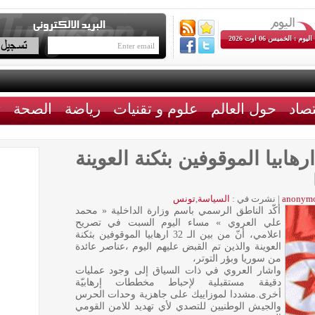
اليوم : الخميس 06 اوت 2026
تصاد
حول العالم
علوم و تقنيات
رياضة
الصحة
ث
عروي: من بين الـ 32 ارهابيا الموقوفين بثكنة العوينة
anonym
|
نشرت في :
السياسة
,
تونس
أكّد الناطق الرسمي باسم وزارة الداخلية « محمد
علي العروي » مساء اليوم السبت في تصريح
اعلامي، أنّ من بين الـ 32 ارهابيا الموقوفين بثكنة
العوينة والذين تم القبض عليهم اليوم ،عناصر عائدة
من سوريا وبؤر التوتر،
واشار العروي في ذات السياق إلى وجود عمليات
دقيقة مستقبلية لإحباط مخططات إرهابيّة
أخرى.مشددا لموزاييك على جاهزية وحدات الحرس
والجيش الوطنيين للتصدي لأي تهديد للامن القومي