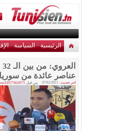
الرئيسية
السياسة
الإق
أخبار مختلفة
اتصل بنا
ال
عناصر عائدة من سوريا
اخر تحديث :
07/02/2015
من قبل
ous1057562071