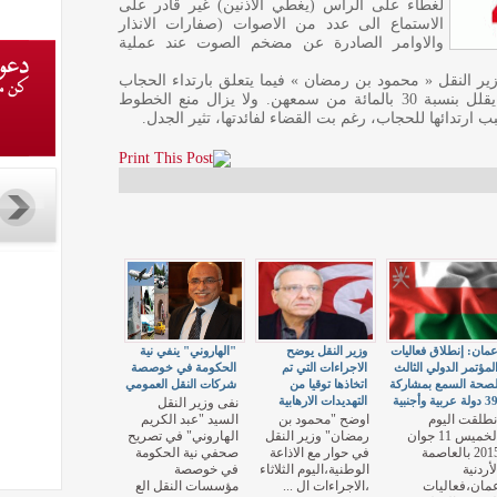
لغطاء على الراس (يغطي الاذنين) غير قادر على
الاستماع الى عدد من الاصوات (صفارات الانذار
والاوامر الصادرة عن مضخم الصوت عند عملية
زير النقل « محمود بن رمضان » فيما يتعلق بارتداء الحجاب
من قبل مضيفات الطيران الذي اكدفيها انه يقلل بنسبة 30 بالمائة من سمعهن. ولا يزال منع الخطوط
 ارتدائها للحجاب، رغم بت القضاء لفائدتها، تثير الجدل.
مان: إنطلاق فعاليات
وزير النقل يوضح
"الهاروني" ينفي نية
لمؤتمر الدولي الثالث
الاجراءات التي تم
الحكومة في خوصصة
صحة السمع بمشاركة
اتخاذها توقيا من
شركات النقل العمومي
3 دولة عربية وأجنبية
التهديدات الارهابية
نفى وزير النقل
نطلقت اليوم
اوضح "محمود بن
السيد "عبد الكريم
الخميس 11 جوان
رمضان" وزير النقل
الهاروني" في تصريح
2015 بالعاصمة
في حوار مع الاذاعة
صحفي نية الحكومة
لأردنية
الوطنية،اليوم الثلاثاء
في خوصصة
مان،فعاليات
،الاجراءات ال ...
مؤسسات النقل الع