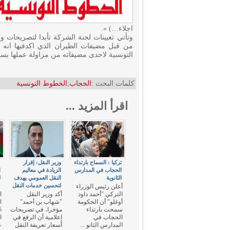
اجلاء…) ».
وتأتي تعيينات لجنة الشركة تأيدا لتصريحات و
التونسية لاحدى مضيفاته من مزاولة عملها بسبب
كلمات البحث :
الحجاب
;
الخطوط التونسية
اقرأ المزيد ...
تركيا : السماح بارتداء
وزير النقل: إقرار
ع
الحجاب في المدارس
الزيادة في معاليم
ا
الثانوية
النقل العمومي يهدف
ل
لتحسين خدمات النقل
9
أعلن رئيس الوزراء
التركي "أحمد داود
أكد وزير النقل
ا
أوغلو" أن الحكومة
"شهاب بن أحمد"
سمحت بارتداء
مؤخرا، في تصريحات
الحجاب في
إعلامية أن الرفع في
ا
المدارس الثانو ...
أسعار تعريفة النقل
ع