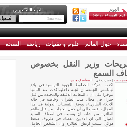
اليوم : الجمعة 07 اوت 2026
تصاد
حول العالم
علوم و تقنيات
رياضة
الصحة
ث
T تؤكد تصريحات وزير النقل بخصوص
اف السمع
anonym
|
نشرت في :
السياسة
,
تونس
اكدت شركة الخطوط الجوية التونسية،في بلاغ
لها،امس الجمعة،ان لجنة داخليةاكدت عند التامها
مؤخرا على ان « المعاينة الدقيقة والمحددة من قبل
خبراء في مجال طب الطيران، وخاصة في حالة
الاجلاء الطارىء، ووفق التمشيات الدولية في هذا
المجال، افضت الى ان حمل الحجاب من قبل طاقم
الطائرة من شانه ان يتسبب في اضعاف السمع
اعتبارا الى ان الاذنين مغطاة في ظروف ضغط
هوائي بسبب ارتفاع الطائرة وان الشخص الحامل