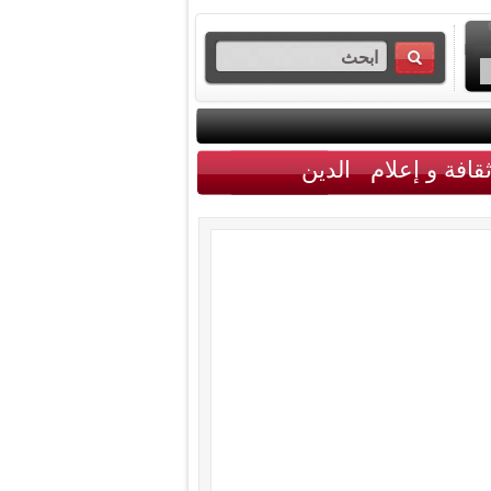
قافة و إعلام
الدين