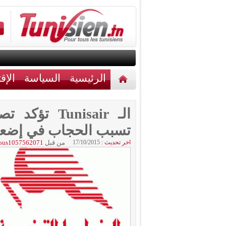
الرئيسية
السياسة
الإق
أخبار مختلفة
اتصل بنا
الـ unisair
تسبب الحجاب في إضع
اخر تحديث :
17/10/2015
من قبل
ous1057562071