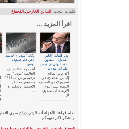
كلمات البحث :
التداين الخارجي
;
الفخفاخ
اقرأ المزيد ...
وزير المالية "إلياس
وكالة "موديز » العالمية
ن
الفخفاخ" : صندوق
تبقي على تصنيف
النقد الدولي لم يفرض
تونس
ب
علينا أية املاءات
ا
أبقت وكالة التصنيف
3
أكد وزير المالية
العالمية "موديز" على
إلياس الفخفاخ، في
ترقيم تونس "ب أ أ 3"
أ
تصريح لإحدى الصحف
بخصوص مخاطر
"
اليومية نشر اليوم
الاستثمار ويعكس ه
الاربعاء، أن صندوق
...
ال ...
م
ا
نعلم قراءنا الأعزاء أنه لا يتم إدراج سوى التعلي
و نشكر لكم تفهمكم.
الفخفاخ: «لن نغامر بالبلاد ونصل بها للفلسة ونجموا نقصوا 