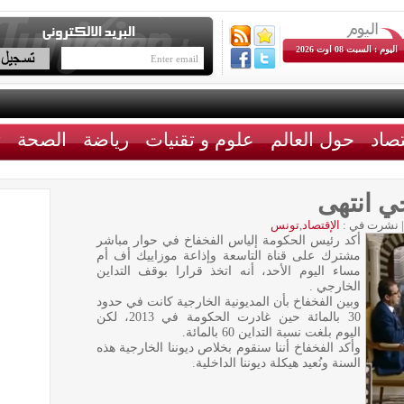
اليوم : السبت 08 اوت 2026
تصاد
حول العالم
علوم و تقنيات
رياضة
الصحة
ث
جي انتهى
|
نشرت في :
الإقتصاد
,
تونس
أكد رئيس الحكومة إلياس الفخفاخ في حوار مباشر
مشترك على قناة التاسعة وإذاعة موزاييك أف أم
مساء اليوم الأحد، أنه اتخذ قرارا بوقف التداين
الخارجي .
وبين الفخفاخ بأن المديونية الخارجية كانت في حدود
30 بالمائة حين غادرت الحكومة في 2013، لكن
اليوم بلغت نسبة التداين 60 بالمائة.
وأكد الفخفاخ أننا سنقوم بخلاص ديوننا الخارجية هذه
السنة ونُعيد هيكلة ديوننا الداخلية.