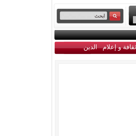
قافة و إعلام
الدين