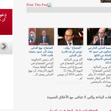
سبة التداين الخارجي
"الفخفاخ" يؤكد:
الفخفاخ: نهج التداين
ستكون في حدود 46
تونس لم تعد قادرة
وصل الى حدود مخيفة
المائة من الناتج
على التداين
فاتت 80%
لمحلي الاجمالي بنهاية
أكد وزير المالية
أكد رئيس الحكومة
201
إلياس الفخفاخ في
إلياس الفخفاخ في
كد وزير المالية
تصريح إذاعي مساء
كلمة ألقاها مساء
إلياس الفخفاخ"
اليوم الأربعاء 22
اليوم الأربعاء، أن نهج
أمس الثلاثاء 21 ماي
جانفي 2014 أن تونس
التداين وصل ال ...
2013 في إطار جلسة
لم ...
ساءلة بالمجلس
لوط ...
قات البناءة والتي لا تتنافى مع الأخلاق الحميدة
في
←
الفخفاخ: انتصرنا على انتشار فيروس كورونا