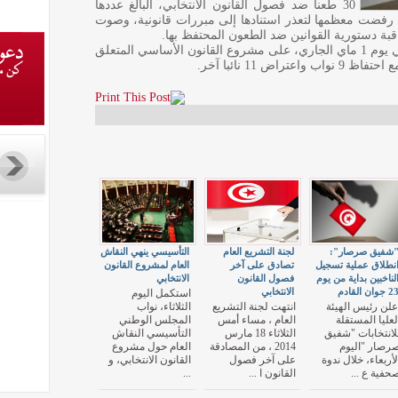
30 طعنا ضد فصول القانون الانتخابي، البالغ عددها
نين رفضت معظمها لتعذر استنادها إلى مبررات قانونية، وصوت
وللتذكير فقد صادق المجلس الوطني التأسيسي يوم 1 ماي الجاري، على مشروع القانون الأساسي المتعلق
شفيق صرصار":
لجنة التشريع العام
التأسيسي ينهي النقاش
نطلاق عملية تسجيل
تصادق على آخر
العام لمشروع القانون
لناخبين بداية من يوم
فصول القانون
الانتخابي
2 جوان القادم
الانتخابي
استكمل اليوم
علن رئيس الهيئة
انتهت لجنة التشريع
الثلاثاء، نواب
لعليا المستقلة
العام ، مساء أمس
المجلس الوطني
لانتخابات "شفيق
الثلاثاء 18 مارس
التأسيسي النقاش
رصار "اليوم
2014 ، من المصادقة
العام حول مشروع
لأربعاء، خلال ندوة
على آخر فصول
القانون الانتخابي، و
حفية ع ...
القانون ا ...
...