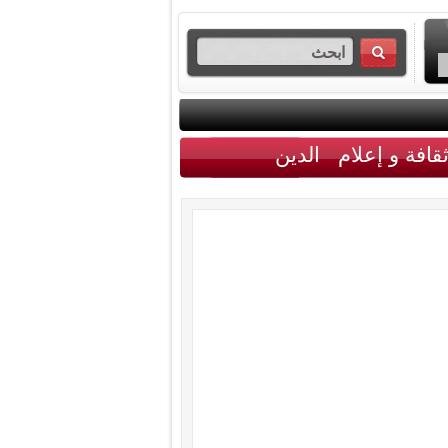
قافة و إعلام
الدين