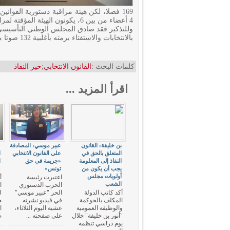
169 فصلا، لكن هيئة مراقبة دستورية القوا
4 أعضاء من بين 6، يكونون الهيئة المؤقتة لمراقبة دستورية القوانين ضد الطعون المحتفظ بها.
بالانتخابات والاستفتاء برمته بأغلبية 132 صوتا مع احتفاظ 9 نواب واعتراض 11 نائبا آخر.
كلمات البحث :
القانون الانتخابي
;
حيز النفاذ
اقرأ المزيد ...
بن خليفة: القانون
عبير موسي: المصادقة
"
المتعلق بالحق في
على القانون الانتخابي
ا
النفاذ إلى المعلومة
«جريمة في حق
ا
يجب أن يكون من
تونس»
3
أولويات مجلس
اعتبرت رئيسة
أ
الشعب
الحزب الدستوري
ا
أكد كاتب الدولة
الحر "عبير موسي"
ل
المكلف بالحوكمة
في فيديو نشرته
ص
والوظيفة العمومية
عشية اليوم الثلاثاء،
ا
"أنور بن خليفة" خلال
على صفحته ...
ص
يوم دراسي تنظمه