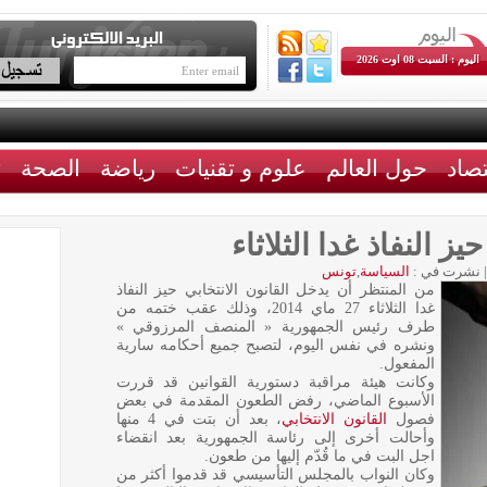
اليوم : السبت 08 اوت 2026
تصاد
حول العالم
علوم و تقنيات
رياضة
الصحة
ث
ز النفاذ غدا الثلاثاء
|
نشرت في :
السياسة
,
تونس
من المنتظر أن يدخل القانون الانتخابي حيز النفاذ
غدا الثلاثاء 27 ماي 2014، وذلك عقب ختمه من
طرف رئيس الجمهورية « المنصف المرزوقي »
ونشره في نفس اليوم، لتصبح جميع أحكامه سارية
المفعول.
وكانت هيئة مراقبة دستورية القوانين قد قررت
الأسبوع الماضي، رفض الطعون المقدمة في بعض
فصول
القانون الانتخابي
، بعد أن بتت في 4 منها
وأحالت أخرى إلى رئاسة الجمهورية بعد انقضاء
اجل البت في ما قُدّم إليها من طعون.
وكان النواب بالمجلس التأسيسي قد قدموا أكثر من