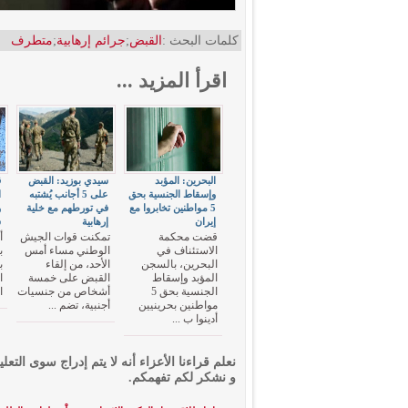
كلمات البحث :
القبض
;
جرائم إرهابية
;
متطرف
اقرأ المزيد ...
البحرين: المؤبد
سيدي بوزيد: القبض
ق
وإسقاط الجنسية بحق
على 5 أجانب يُشتبه
5 مواطنين تخابروا مع
في تورطهم مع خلية
و
إيران
إرهابية
س
قضت محكمة
تمكنت قوات الجيش
أ
الاستئناف في
الوطني مساء أمس
ب
البحرين، بالسجن
الأحد، من إلقاء
ب
المؤبد وإسقاط
القبض على خمسة
ا
الجنسية بحق 5
أشخاص من جنسيات
ا
مواطنين بحرينيين
أجنبية، تضم ...
أدينوا ب ...
نعلم قراءنا الأعزاء أنه لا يتم إدراج سوى التعلي
و نشكر لكم تفهمكم.