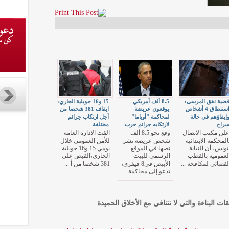
ضية نفق المرسى:
8.5 ألف أمريكي
15 و16 جويلية الجاري:
استنطاق 4 أشخاص
يوقعون عريضة
ايقاف 381 شخصا من
إبقاؤهم في حالة
لمحاكمة "أوباما"
أجل ارتكاب جرائم
راح
لارتكابه جرائم حرب
مختلفة
علن مكتب الاتصال
وقع نحو 8.5 ألف
القت الادارة العامة
المحكمة الابتدائية
شخص عريضة نشر
للأمن العمومي خلال
تونس، أن النيابة
نصها في الموقع
يومي 15 و16 جويلية
لعمومية بالقطب
الرسمي للبيت
الجاري،القبض على
لقضائي لمكافحة ...
الأبيض في8 فيفري،
381 شخصا من أ ...
تدعو إلى محاكمة ...
قات البناءة والتي لا تتنافى مع الأخلاق الحميدة