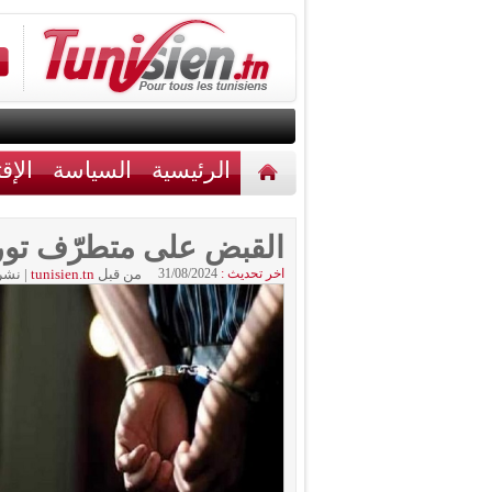
الرئيسية
السياسة
الإق
أخبار مختلفة
اتصل بنا
القبض على متطرّف تور
اخر تحديث :
31/08/2024
من قبل
tunisien.tn
|
نشر