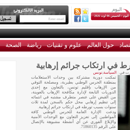
اليوم : الخميس 06 اوت 2026
تصاد
حول العالم
علوم و تقنيات
رياضة
الصحة
ث
ط في ارتكاب جرائم إرهابية
ت في :
السياسة
,
تونس
تمكنت دورية مشتركة بين وحدات الاستعلامات
بمنطقة الحرس الوطني بطبربة، ومصلحة التوقي
من الإرهاب بإقليم تونس، بالتعاون مع إحدى
الدوريات التابعة لإدارة مكافحة الإرهاب بالعوينة،
من القبض على عنصر متطرف مشتبه في انتمائه
إلى تنظيم إرهابي محل حكم بالسجن لمدة ثلاث
سنوات بسبب تورطه في ارتكاب جرائم إرهابية.
ودعت الإدارة العامة للحرس الوطني كافة
المواطنين إلى تعزيز التعاون مع الوحدات الأمنية
والإبلاغ الفوري عن أي أنشطة مشبوهة بالإتصال
على الرقم 71860135.