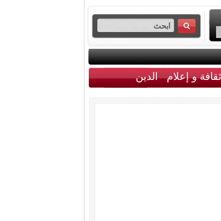
قافة و إعلام
الدين