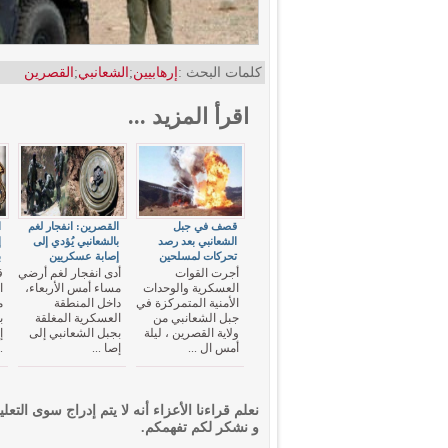
كلمات البحث :
إرهابيين
;
الشعانبي
;
القصرين
اقرأ المزيد ...
قصف في جبل
القصرين: انفجار لغم
ا
الشعانبي بعد رصد
بالشعانبي يُؤدي إلى
إ
تحركات لمسلحين
إصابة عسكريين
ب
أجرت القوات
أدى انفجار لغم أرضي
ق
العسكرية والوحدات
مساء أمس الأربعاء،
ا
الأمنية المتمركزة في
داخل المنطقة
م
جبل الشعانبي من
العسكرية المغلقة
ب
ولاية القصرين ، ليلة
بجبل الشعانبي إلى
إ
أمس ال ...
إصا ...
.
نعلم قراءنا الأعزاء أنه لا يتم إدراج سوى التعلي
و نشكر لكم تفهمكم.