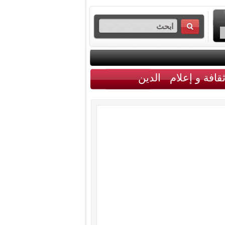
قافة و إعلام
الدين