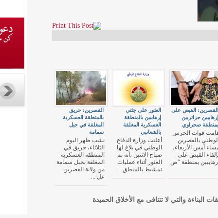
لقصرين: القبض على
العثور على جثتي
القصرين: حريق
رهابيين جزائريين
إرهابيين بالمنطقة
بالمنطقة العسكرية
منطقة صحراوي
العسكرية المغلقة
المغلقة في جبل
بالشعانبي
سمامة
امت قوات الحرس
لوطني بالقصرين
أعلنت وزارة الدفاع
نشب ظهر اليوم
ساء أمس الأربعاء،
الوطني في بلاغ لها
الثلاثاء، حريق في
إلقاء القبض على
صباح الاثنين ،أنه تم
المنطقة العسكرية
رهابيين بمنطقة "ص
العثور أثناء عمليات
المغلقة بجبل سمامة
..
تمشيط بالمنطق ...
من ولاية القصرين
عل ...
قات البناءة والتي لا تتنافى مع الأخلاق الحميدة