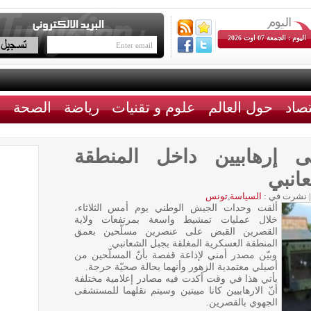
اليوم : الجمعة 07 اوت 2026
تصاد
حول العالم
علوم و تقنيات
رياضة
الصحة
ث
 إرهابيين داخل المنطقة
عانبي
|
نشرت في :
السياسة
,
تونس
ألقت وحدات الجيش الوطني يوم أمس الثلاثاء،
خلال عمليات تمشيط واسعة بمرتفعات ولاية
القصرين القبض على عنصرين مسلّحين بعمق
المنطقة العسكرية المغلقة بجبل الشعانبي.
وبيّن مصدر أمني لإذاعة قفصة بأنّ المسلّحين من
أصيلي معتمدية الزهور وأنهما بحالة صحيّة حرجة.
يأتي هذا في وقت أكدت فيه مصادر إعلامية مختلفة
أنّ الارهابيين كانا مييتين وسيتم نقلهما للمستشفى
الجهوي بالقصرين.