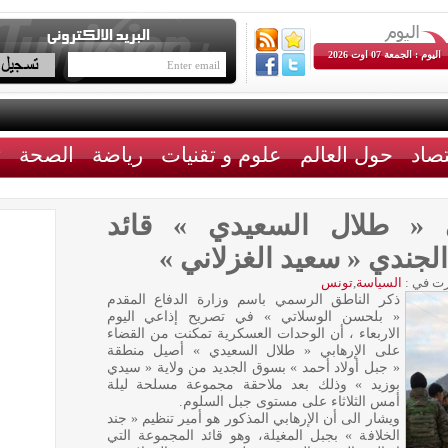
اليوم : الجمعة 07 اوت 2026
تصاد
حول العالم
علوم و تقنيات
رياضة
الصحة
ث
ي « طلال السعيدي » قائد
لجندي « سعيد الغزلاني »
ت في :
السياسة
,
تونس
ذكر الناطق الرسمي باسم وزارة الدفاع المقدم
« بلحسن الوسلاتي » في تصريح إذاعي اليوم
الاربعاء ، أن الوحدات العسكرية تمكنت من القضاء
على الإرهابي « طلال السعيدي » أصيل منطقة
« جبل أولاد أحمد » بسوق الجديد من ولاية « سيدي
بوزيد » وذلك بعد ملاحقة مجموعة مسلحة ليلة
أمس الثلاثاء على مستوى جبل السلوم.
ويشار الى أن الإرهابي المذكور هو أمير تنظيم « جند
الخلافة » بجبل المغيلة، وهو قائد المجموعة التي