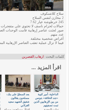
سلاح كلاشنكوف
2 مخازن لنفس السلاح
245 خرطوشة عيار 7.62
حمالات لحزام ناسف لا تحتوي على متفجرات
صور لجثث عناصر إرهابية قامت الوحدات العس
عدد منهم.
أغراض شخصية مختلفة.
فيما لا تزال عملية تعقب العناصر الإرهابية الم
كلمات البحث :
ارهاب
;
القصرين
اقرأ المزيد ...
الداخلية: أمير كتيبة
بعد السطوْ على بنك:
ا
«جند الخلافة» بتونس
مسلحون يغتالون
ا
من بين الإرهابيين الذين
شقيق الشهيد سعيد
ش
تمت تصفيتهم
الغزلاني
ا
تولت الوحدة
اغتال مسلحون مساء
أ