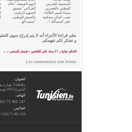
المختصة للحرس
اليوم الجمعة، "خالد
ف
الوطني بالقصرين
الغزلاني" شقيق
ا
مساء أمس الثلاثاء،
الشهيد الرقيب
ا
نصب كمائن محكمة
بالجيش الوطني
ا
على المسالك ا ...
"سعيد الغ ...
نعلم قراءنا الأعزاء أنه لا يتم إدراج سوى التعلي
و نشكر لكم تفهمكم.
الحكم غيابيا بـ 27 سنة على القاضي « فيصل المنصر »
→
Les commentaires sont fermés.
العنوان :
Yfidelity 
البحيرة 1053 تونس – الجمهورية التونسيّة.
الهاتف :
الفاكس :
218 961 71 (216+)