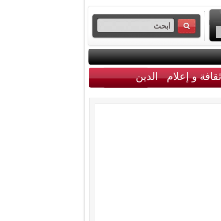
قافة و إعلام
الدين