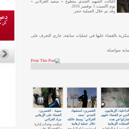
اغتالت الشهيد الجندي متطوع « سعيد الغزلاني »
يوم االسبت 5 نوفمبر 2016.
وقد تم خلال العملية حجز:
كرية بالقضاء عليها في عمليات سابقة، جاري التعرف على
صابة متواصلة.
لداخلية: الإرهابيون
القصرين: استشهاد
سبيبة – القصرين:
لذين تم القضاء عليهم
الجندي "سعد
القضاء على الإرهابي
اركوا في هذه
الغزلاني" وسط عائلته
مراد الغزلاني
لعمليات الإرهابية
خلال عملية ارهابية
تمكنت وحدات إدارة
كدت وزارة الداخلية
استشهد ليلة البارحة،
مكافحة الإرهاب