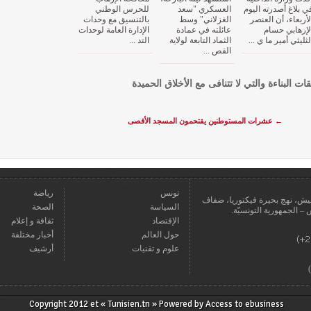
ي بلاغ أصدرته اليوم
العسكري "سعد
للحرس الوطني
لأربعاء، أن العنصر
الغزلاني" وسط
بالتنسيق مع وحدات
لإرهابي حسام
عائلته في عمادة
الإدارة العامة لوحدات
لثليثي أمير ما ي ...
الثماد التابعة لولاية
التد ...
القص ...
قات البناءة والتي لا تتنافى مع الأخلاق الحميدة
←
عشرات المستوطنين يقتحمون المسجد الأقصى
تونس
رياضة
عمارة يعيش، نهج بحيرة فيكتوريا، ضفاف
السياسة
الصحة
الإقتصاد
ثقافة و إعلام
حول العالم
أخبار مختلفة
علوم و تقنيات
أرشيف
Copyright 2012 et « Tunisien.tn » Powered by
Access to ebusiness