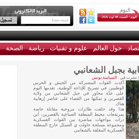
اليوم : السبت 08 اوت 2026
تصاد
حول العالم
علوم و تقنيات
رياضة
الصحة
ث
بية بجبل الشعانبي
|
نشرت في :
السياسة
,
تونس
أكدت القوات المشتركة من الجيش و الحرس
الوطنيين في تصريح للإذاعة الوطنية، تقدمها اليوم
على عدّة محاور في جبل الشعانبي من ولاية
القصرين و تمكنها من القضاء على عناصر إرهابية
هناك.
هذا وقد حلقت طائرات مروحية مقاتلة خاصة
بمرتفعات محيط المنطقة الصناعية بالقصرين، أين
درات مواجهات مباشرة بين القوات العسكرية
ومجموعة مسلحة حاولت ي التسلل خارج المنطقة
العسكرية المغلقة بالشعانبي.