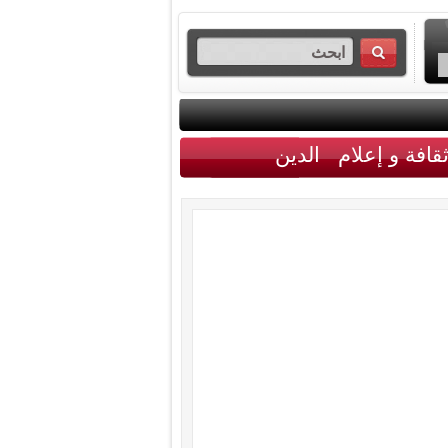
قافة و إعلام
الدين