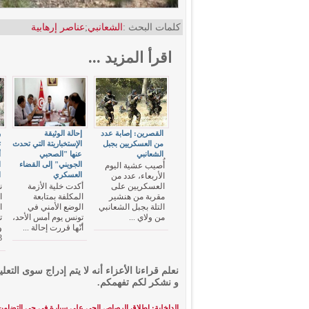
كلمات البحث :
الشعانبي
;
عناصر إرهابية
اقرأ المزيد ...
القصرين: إصابة عدد
إحالة الوثيقة
و
من العسكريين بجبل
الإستخباريتة التي تحدث
ت
الشعانبي
عنها "الصحبي
أ
الجويني" إلى القضاء
ا
أُصيب عشية اليوم
العسكري
ا
الأربعاء، عدد من
العسكريين على
أكدت خلية الأزمة
ن
مقربة من هنشير
المكلفة بمتابعة
ا
التلة بجبل الشعانبي
الوضع الأمني في
ا
من ولاي ...
تونس يوم أمس الأحد،
ت
أنّها قررت إحالة ...
و
..
نعلم قراءنا الأعزاء أنه لا يتم إدراج سوى التعلي
و نشكر لكم تفهمكم.
الداخلية: إطلاق الرصاص الحي على سيارة في حي التضامن