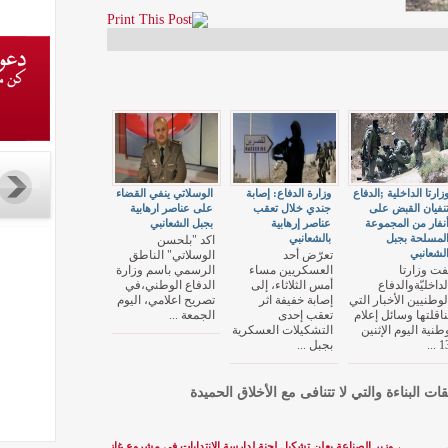
زارتا الداخلية ;الدفاع
وزارة الدفاع: إصابة
الوسلاتي ينفي القضاء
نفيان القبض على
جندي خلال تعقب
على عناصر ارهابية
نفار من المجموعة
عناصر إرهابية
بجبل الشعانبي
لمسلحة بجبل
بالشعانبي
اكد "بلحسن
لشعانبي
تعرّض أحد
الوسلاتي" الناطق
فت وزارتا
العسكريين مساء
الرسمي باسم وزارة
لداخليّةوالدفاع
أمس الثلاثاء، إلى
الدفاع الوطني،في
لوطنيين الأخبار التي
إصابة خفيفة اثر
تصريح اعلامي، اليوم
ناقلتها وسائل إعلام
تعقب إحدى
الجمعة ...
طنية اليوم الإثنين
التشكيلات العسكرية
13 .
بجبل ...
قات البناءة والتي لا تتنافى مع الأخلاق الحميدة
←
وزير الصناعة يعلن تشكيل لجنة لدارسة الإنتدابات في مشروع غاز