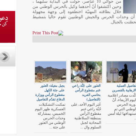
من حوالي 10 عناصر، حولت في البداية سلبهما ،
وحين اكتشفوا أنّ أحدهما وكيل بالحرس الوطني من
خلال بطاقته المهنيّة اختطفوه إلى وجهة مجهولة
أن وحدات الحرس والجيش الوطنيين تقوم حاليا بتمشيط
حصّنت بالجبال.
فاصيل العملية
العثور على جُثّة راعي
بجبل مغيلة: العثور
لارهابية بالقصرين
غنم مقطوع الرأس
على جثة الكهل
بحاسي الفريد
مقطوع الرأس ووزارة
كّدت مصادر اعلامية
(التفاصيل)
الدفاع تقدّم التفاصيل
ليوم الأربعاء، أنّ
ورية الحرس
عُثر اليوم الأحد، على
تمكنت التشكيلات
لوطني التي تم
جُثّة راعي غنم
العسكرية ظهر اليوم
ستهدافها ليلة أمس
مقطوع الرأس
الخميس، بمشاركة
..
بمنطقة السلاطنية
وحدات الحرس
المحاذية لجبل
الوطني من العثور
السلوم وال ...
على جثة ...