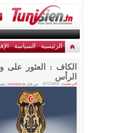
الرئيسية
السياسة
الإق
أخبار مختلفة
اتصل بنا
الكاف : العثور على 
الرأس
اخر تحديث :
01/12/2014
من قبل
tunisien.tn
|
نشر