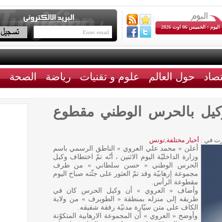
اليوم : الخميس 06 اوت 2026
تصاد
حول العالم
علوم و تقنيات
رياضة
الصحة
ث
وكيل بالحرس الوطني مقطوع
ت في :
أخبار مختلفة
,
تونس
أعلن « محمد علي العروي » الناطق الرسمي باسم
وزارة الداخليّة اليوم الاثنين ، أنّه تمّ اختطاف وكيل
الحرس الوطني « حسن سلطاني » من طرف
مجموعة إرهابيّة وقد تمّ العثور على جثّته صباح اليوم
مقطوعة الرأس.
وأضاف « العروي » أن وكيل الحرس كان في
طريقه إلى منزله بمنطقة « الطويرف » من ولاية
الكاف على متن سيّارة مدنيّة رفقة شقيقه.
وأوضح « العروي » أن المجموعة الارهابية المتكوّنة