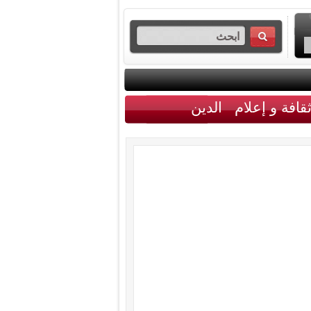
قافة و إعلام
الدين