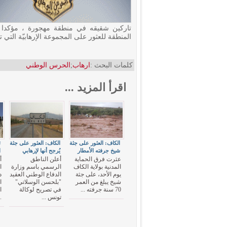
تاركين شقيقه في منطقة مهجورة ، مؤكدا 
المنطقة للعثور على المجموعة الإرهابيّة التي ت
كلمات البحث :
ارهاب
;
الحرس الوطني
اقرأ المزيد ...
الكاف: العثور على جثة
الكاف: العثور على جثة
ت
شيخ جرفته الأمطار
يُرجح أنها لإرهابي
ا
عثرت فرق الحماية
أعلن الناطق
أ
المدنية بولاية الكاف
الرسمي باسم وزارة
ا
يوم الأحد، على جثة
الدفاع الوطني العقيد
د
شيخ يبلغ من العمر
"بلحسن الوسلاتي"
ا
70 سنة جرفته ...
في تصريح لوكالة
ا
تونس ...
.