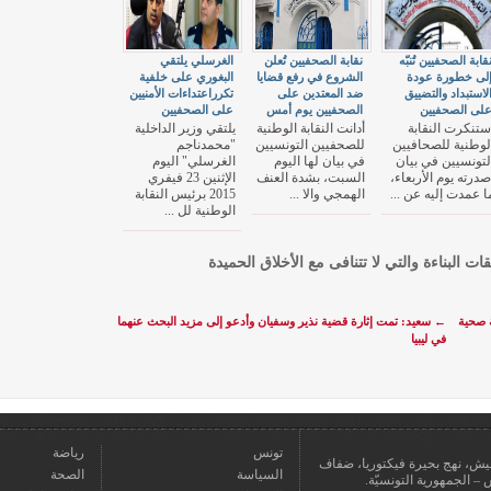
قابة الصحفيين تُنبّه
نقابة الصحفيين تُعلن
الغرسلي يلتقي
لى خطورة عودة
الشروع في رفع قضايا
البغوري على خلفية
لاستبداد والتضييق
ضد المعتدين على
تكرراعتداءات الأمنيين
لى الصحفيين
الصحفيين يوم أمس
على الصحفيين
ستنكرت النقابة
أدانت النقابة الوطنية
يلتقي وزير الداخلية
لوطنية للصحافيين
للصحفيين التونسيين
"محمدناجم
لتونسيين في بيان
في بيان لها اليوم
الغرسلي" اليوم
صدرته يوم الأربعاء،
السبت، بشدة العنف
الإثنين 23 فيفري
ا عمدت إليه عن ...
الهمجي والا ...
2015 برئيس النقابة
الوطنية لل ...
قات البناءة والتي لا تتنافى مع الأخلاق الحميدة
 صحية
←
سعيد: تمت إثارة قضية نذير وسفيان وأدعو إلى مزيد البحث عنهما
في ليبيا
تونس
رياضة
عمارة يعيش، نهج بحيرة فيكتوريا، ضفاف
السياسة
الصحة