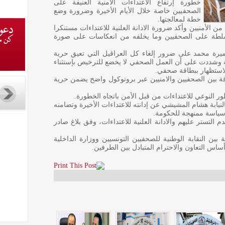
خطورة إرتفاع الاعتداءات الامنية العنيفة على
الصحفيين خاصة خلال الأيام الأخيرة وضرورة وضع
خطة لمعالجتها.
 الأمنيين وأكد ضرورة الادانة العلنية للاعتداءات مستنكرا
سلطة على الصحفيين وما يخلفه من انعكاسات على صورة
ميرة محمد على ضرور إلغاء كل العراقيل التي تعيق حرية
ة وشددت على أن العمل الصحفي لا يخضع للترخيص بإستثناء
الاستظهار ببطاقة صحفي.
 بين الصحفيين والامنيين عبر بروتوكول واضح يضمن حرية
النوعي للاعتداءات من قبل الأمن باتجاه الخطورة.
لنيابة هشام المشيشي عن إدانته للاعتداءات الأخيرة وتضامنه
 سياسة ممنهجة للحكومة.
لتستر عليهم والادانة العلنية للاعتداءات، وفق بلاغ صادر
بين النقابة الوطنية للصحفيين التونسيين ووزارة الداخلية
اس التعاون والاحترام المتبادل بين الطرفين.