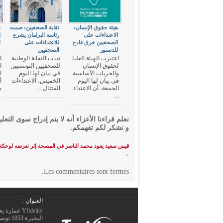
هيئة حقوق الإنسان:
نقابة الصحفيين: صمت
ن
الاعتداءات على
رئاسة البرلمان يشرع
إ
الصحفيين خرق فادح
للاعتداءات على
ا
للدستور
الصحفيين
ع
اعتبرت الهيئة العليا
نددت النقابة الوطنية
ا
لحقوق الإنسان
للصحفيين التونسيين
ا
والحريات الأساسية
في بيان لها اليوم
ا
في بيان لها اليوم
الخميس، الاعتداءات
أ
الجمعة، أن الاعتداء
المتتال ...
م
...
نعلم قراءنا الأعزاء أنه لا يتم إدراج سوى التعلي
و نشكر لكم تفهمكم.
قيس سعيد يعود محمد الناصر في المصحة إثر تعرضه لوعكة
→
Les commentaires sont fermés.
العنوان :
Yfidelity 
البحيرة 1053 تونس – الجمهورية التونسيّة.