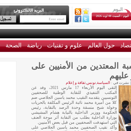
اليوم : السبت 08 اوت 2026
تصاد
حول العالم
علوم و تقنيات
رياضة
الصحة
ث
ة المعتدين من الأمنيين على
عليهم
|
نشرت في :
السياسة
,
تونس
,
ثقافة و إعلام
إلتقى اليوم الأربعاء 17 مارس 2021، وفد عن
المكتب التنفيذي للنقابة الوطنية للصحفيين
التونسيين يتقدمه النقيب محمد ياسين الجلاصي ضم
كلا من أميرة محمد نائبة الرئيس المكلفة بالحريات
وخولة شبح منسقة وحدة الرصد بالنقابة، رئيس
الحكومة ووزير الداخلية بالنيابة هشام المشيشي
بوزارة الداخلية بطلب من النقابة أثر موجة العنف
التي استهدفت الصحفيين من قبل بعض الأمنيين.
وأكد نقيب الصحفيين محمد ياسين الجلاصي على