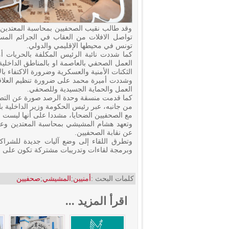
وقد طالب نقيب الصحفيين بمحاسبة المعتدين من
تواصل الافلات من العقاب في الجرائم الم
تونس في محيطها الإقليمي والدولي.
كما شددت نائبة الرئيس المكلفة بالحريات أ
العمل الصحفي بالعاصمة او بالمناطق الداخلي
الثكنات الأمنية والعسكرية وضرورة الاكتفاء ب
وشددت أميرة محمد على ضرورة تنظيم العلاقة
العمل والحماية الجسيدية وللصحفي.
كما قدمت منسقة وحدة الرصد صورة عن التطور 
من جانبه، عبر رئيس الحكومة وزير الداخلية با
مع الصحفيين الضحايا، مشددا على أنها ليست
وتعهد هشام المشيشي بمحاسبة المعتدين وعدم ا
عن نقابة الصحفيين.
وتطرق اللقاء إلى وضع آليات جديدة للشراكة 
وبرمجة لقاءات وتدريبات مشتركة تكون على أس
كلمات البحث :
أمنيين
;
المشيشي
;
صحفيين
اقرأ المزيد ...