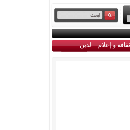
قافة و إعلام
الدين