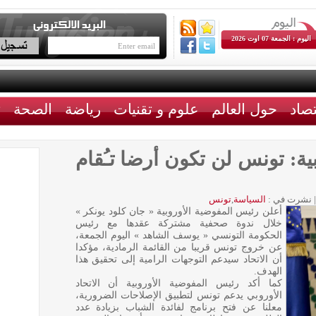
اليوم : الجمعة 07 اوت 2026
تصاد
حول العالم
علوم و تقنيات
رياضة
الصحة
ث
ة: تونس لن تكون أرضا تـُقام
|
نشرت في :
السياسة
,
تونس
أعلن رئيس المفوضية الأوروبية « جان كلود يونكر »
خلال ندوة صحفية مشتركة عقدها مع رئيس
الحكومة التونسي « يوسف الشاهد » اليوم الجمعة،
عن خروج تونس قريبا من القائمة الرمادية، مؤكدا
أن الاتحاد سيدعم التوجهات الرامية إلى تحقيق هذا
الهدف.
كما أكد رئيس المفوضية الأوروبية أن الاتحاد
الأوروبي يدعم تونس لتطبيق الإصلاحات الضرورية،
معلنا عن فتح برنامج لفائدة الشباب بزيادة عدد