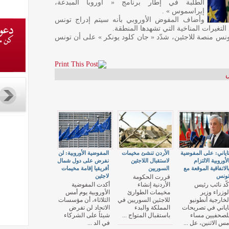
الطلبة في إطار برنامج « أوروبا المبدعة،
إيراسموس » .
وأضاف المفوض الأوروبي بأنه سيتم إدراج تونس
التغيرات المناخية التي تشهدها المنطقة.
نس منصة للاجئين، شدّد « جان كلود يونكر » على أن تونس
اياني: على المفوضية
الأردن تنشئ مخيمات
المفوضية الأوروبية: لن
لأوروبية الالتزام
لاستقبال اللاجئين
نفرض على دول شمال
الاتفاقية الموقعة مع
السوريين
أفريقيا إقامة مخيمات
ونس
لاجئين
قررت الحكومة
كّد نائب رئيس
الأردنية إنشاء
أكدت المفوضية
لوزراء وزير
مخيمات الطوارئ
الأوروبية يوم أمس
لخارجية أنطونيو
للاجئين السوريين في
الثلاثاء، أن مؤسسات
اياني في تصريحات
المملكة والبدء
الاتحاد لن تفرض
لصحفيين مساء
باستقبال المتواج ...
شيئاً على الشركاء
مس الاثنين، عل ...
في الد ...