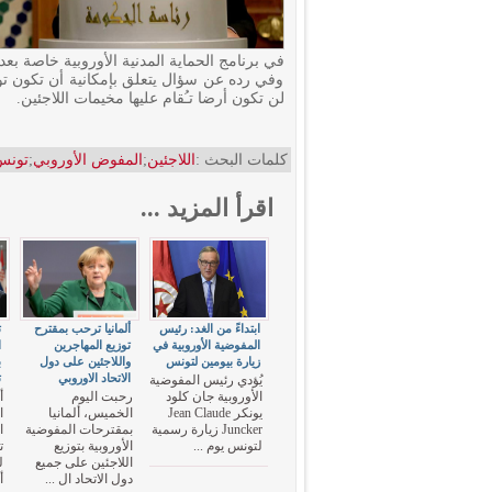
في برنامج الحماية المدنية الأوروبية خاصة بعد 
وفي رده عن سؤال يتعلق بإمكانية أن تكون تو
لن تكون أرضا تـُقام عليها مخيمات اللاجئين.
كلمات البحث :
اللاجئين
;
المفوض الأوروبي
;
تونس
اقرأ المزيد ...
ابتداءً من الغد: رئيس
ألمانيا ترحب بمقترح
ت
المفوضية الأوروبية في
توزيع المهاجرين
ا
زيارة بيومين لتونس
واللاجئين على دول
ب
الاتحاد الاوروبي
ت
يُؤدي رئيس المفوضية
الأوروبية جان كلود
رحبت اليوم
أ
يونكر Jean Claude
الخميس، ألمانيا
ا
Juncker زيارة رسمية
بمقترحات المفوضية
ا
لتونس يوم ...
الأوروبية بتوزيع
ت
اللاجئين على جميع
ل
دول الاتحاد ال ...
أ