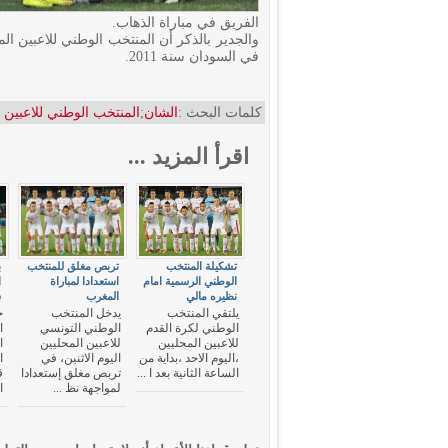
الفريق في مباراة الذهاب.
والجدير بالذكر أن المنتخب الوطني للاعبين ا
في السودان سنة 2011.
كلمات البحث :
الشان
;
المنتخب الوطني للاعبين 
اقرأ المزيد ...
تشكيلة المنتخب
تربص مغلق للمنتخب
ب
الوطني الرسمية امام
استعدادا لمباراة
ا
نظيره مالي
المغرب
ش
يلتقي المنتخب
يدخل المنتخب
ج
الوطني لكرة القدم
الوطني التونسي
ا
للاعبين المحليين
للاعبين المحليين
ا
،اليوم الاحد ،بداية من
اليوم الاثنين، في
ا
الساعة الثانية بعد ا ...
تربص مغلق إستعدادا
ق
لمواجهة نظ ...
ا