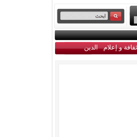
قافة و إعلام
الدين