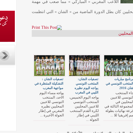
اللاعب المغربي « المباركي » مما صعب في مهمة
لمحليين كان بطل الدورة الماضية من « الشان » التي انتظمت
المحليين
رنامج مباريات
تصفيات الشان:
تصفيات الشان :
لمنتخب التونسي في
المنتخب التونسي
التشكيلة المنتظرة في
ان 2016
يواجه اليوم نظيره
مواجهة المغرب
الليبي في المغرب
اء المنتخب
يواجه مساء اليوم
لتونسي للاعبين
يواجه اليوم الخميس،
الاحد، المنتخب
لمحليين في
المنتخب التونسي
التونسي للاعبين
لمجموعة الثالثة في
للاعبين المحليين
المحليين نظيره
رعة نهائيات بطولة
لكرة القدم المنتخب
المغربي في إطار
مم إفريقيا للا ...
الليبي في إطار
الجولة الأخيرة ...
الجولة ...