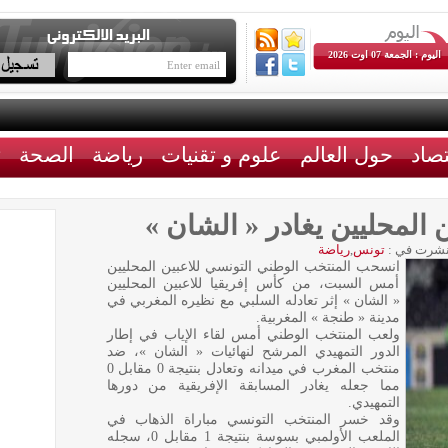
اليوم : الجمعة 07 اوت 2026
تصاد
حول العالم
علوم و تقنيات
رياضة
الصحة
ث
 المحليين يغادر « الشان »
شرت في :
تونس
,
رياضة
انسحب المنتخب الوطني التونسي للاعبين المحليين
أمس السبت، من كأس إفريقيا للاعبين المحليين
« الشان » إثر تعادله السلبي مع نظيره المغربي في
مدينة « طنجة » المغربية.
ولعب المنتخب الوطني أمس لقاء الإياب في إطار
الدور التمهيدي المرشح لنهائيات « الشان »، ضد
منتخب المغرب في ميدانه وتعادل بنتيجة 0 مقابل 0
مما جعله يغادر المسابقة الإفريقية من دورها
التمهيدي.
وقد خسر المنتخب التونسي مباراة الذهاب في
الملعب الأولمبي بسوسة بنتيجة 1 مقابل 0، سجله