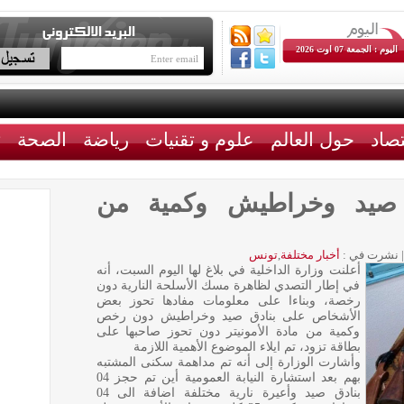
اليوم : الجمعة 07 اوت 2026
تصاد
حول العالم
علوم و تقنيات
رياضة
الصحة
ث
ق صيد وخراطيش وكمية من
|
نشرت في :
أخبار مختلفة
,
تونس
أعلنت وزارة الداخلية في بلاغ لها اليوم السبت، أنه
في إطار التصدي لظاهرة مسك الأسلحة النارية دون
رخصة، وبناءا على معلومات مفادها تحوز بعض
الأشخاص على بنادق صيد وخراطيش دون رخص
وكمية من مادة الأمونيتر دون تحوز صاحبها على
بطاقة تزود، تم ايلاء الموضوع الأهمية اللازمة
وأشارت الوزارة إلى أنه تم مداهمة سكنى المشتبه
بهم بعد استشارة النيابة العمومية أين تم حجز 04
بنادق صيد وأعيرة نارية مختلفة اضافة الى 04