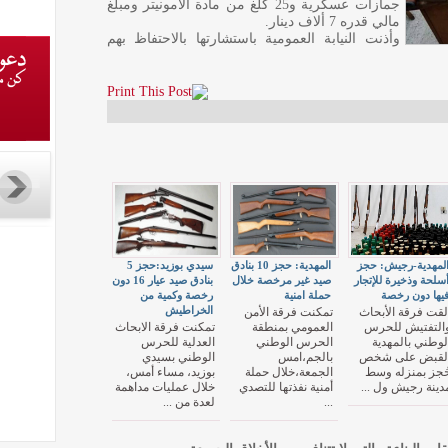
جمازات عسكرية و25 كلغ من مادة الأمونيتر ومبلغ
مالي قدره 7 ألاف دينار.
وأذنت النيابة العمومية باستشارتها بالاحتفاظ بهم
لمهدية-رجيش: حجز
المهدية: حجز 10 بنادق
سيدي بوزيد:حجز 5
سلحة وذخيرة للإتجار
صيد غير مرخصة خلال
بنادق صيد عيار 16 دون
يها دون رخصة
حملة امنية
رخصة وكمية من
الخراطيش
لقت فرقة الأبحاث
تمكنت فرقة الأمن
التفتيش للحرس
العمومي بمنطقة
تمكنت فرقة الابحاث
لوطني بالمهدية
الحرس الوطني
العدلية للحرس
لقبض على شخص
بالجم،امس
الوطني بسيدي
ُجز بمنزله وسط
الجمعة،خلال حملة
بوزيد، مساء أمس،
دينة رجيش ول ...
أمنية نفذتها للتصدي
خلال عمليات مداهمة
...
لعدة من ...