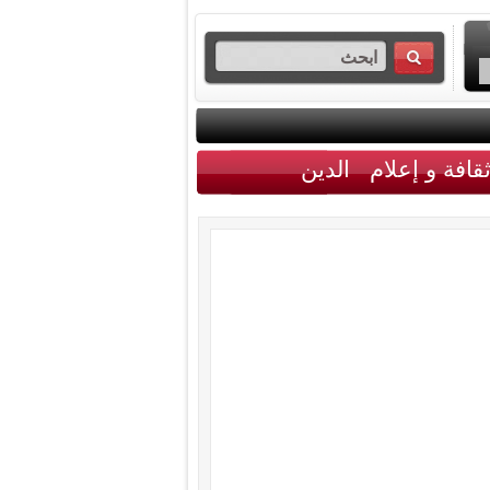
قافة و إعلام
الدين