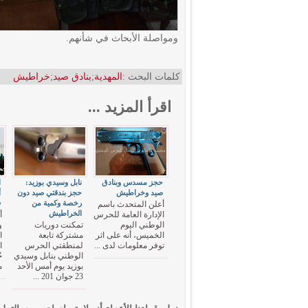
ومواصلة الأبحاث في شأنهم.
كلمات البحث :
المهدية
;
بنادق صيد
;
خراطيش
اقرأ المزيد ...
حجز مسدس وبنادق
نابل وسيدي بوزيد:
ا
صيد وخراطيش
حجز بندقتي صيد دون
أ
رخصة وكمية من
ف
أعلن المتحدث باسم
الخراطيش
الإدارة العامة للحرس
أ
الوطني اليوم
تمكنت دوريات
و
الخميس، أنه على اثر
مشتركة تابعة
ا
توفر معلومات لدى ...
لمنطقتي الحرس
ا
الوطني بنابل وسيدي
ح
بوزيد يوم أمس الأحد
م
23 جوان 201 ...