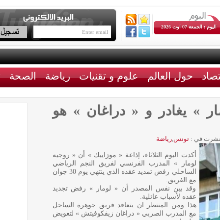
اليوم : الجمعة 07 اوت 2026
تصاد
حول العالم
علوم و تقنيات
رياضة
الصحة
ث
ار » يغادر و « دراغان » هو
شرت في :
تونس
,
رياضة
أكدت اليوم الثلاثاء، إذاعة « موزاييك » أن « روجيه
لومار » المدرب الفرنسي لفريق النجم الرياضي
الساحلي رفض تمديد عقده الذي ينتهي يوم 30 جوان
مع الفريق.
وقد بين نفس المصدر أن « لومار » رفض تجديد
عقده لأسباب عائلية.
هذا ومن المنتظر ان يتعاقد فريق جوهرة الساحل
مع المدرب الصربي « دراغان زيفكوفيتش » لتعويض