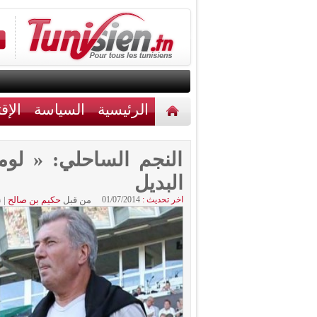
الرئيسية
السياسة
الإق
أخبار مختلفة
اتصل بنا
النجم الساحلي: « لوم
البديل
اخر تحديث :
01/07/2014
من قبل
حكيم بن صالح
|
ن