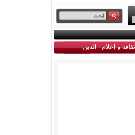
قافة و إعلام
الدين