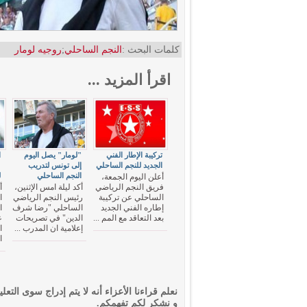
كلمات البحث :
النجم الساحلي
;
روجيه لومار
اقرأ المزيد ...
تركيبة الإطار الفني
"لومار" يصل اليوم
ا
الجديد للنجم الساحلي
إلى تونس لتدريب
"
النجم الساحلي
ل
أعلن اليوم الجمعة،
فريق النجم الرياضي
أكد ليلة امس الإثنين،
أ
الساحلي عن تركيبة
رئيس النجم الرياضي
ا
إطاره الفني الجديد
الساحلي "رضا شرف
ا
بعد التعاقد مع المم ...
الدين" في تصريحات
ع
إعلامية ان المدرب ...
ا
ا
نعلم قراءنا الأعزاء أنه لا يتم إدراج سوى التعلي
و نشكر لكم تفهمكم.