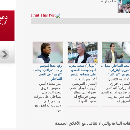
« لومار ».
لنجم الساحلي يتصل بـ
"لومار": سعيد بتدرب
وقع عقدا لموسم
فوزي البنزرتي"
النجم وهدفنا الصعود
واحد: "دراغان" يخلف
تعويض "دراغان"
على منصات التتويج
"لومير" في النجم
الساحلي
كد اليوم الاثنين،
أكد امس الثلاثاء،
لممرن "فوزي
الممرن الفرنسي
أعلن مساء أمس
لبنرزتي" أنه تلقى
"روجيه لومار" عقب
الخميس، فريق
رضا من إدارة النجم
وصوله إلى مطار
النجم الرياضي
لساحلي لتدريب
تونس قرطاج انه
الساحلي على موقعه
لفريق ف ...
سعيد بالعودة ...
الرسمي على
الانترنت أنه اتفق مع
الم ...
قات البناءة والتي لا تتنافى مع الأخلاق الحميدة