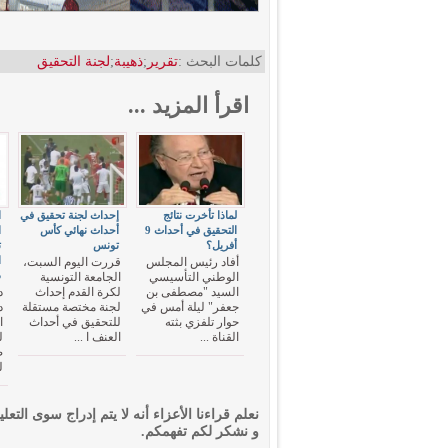
كلمات البحث :
تقرير
;
ذهيبة
;
لجنة التحقيق
اقرأ المزيد ...
لماذا تأخرت نتائج
إحداث لجنة تحقيق في
ا
التحقيق في أحداث 9
أحداث نهائي كأس
ا
أفريل؟
تونس
ت
أفاد رئيس المجلس
قررت اليوم السبت،
د
الوطني التأسيسي
الجامعة التونسية
السيد "مصطفى بن
لكرة القدم إحداث
جعفر" ليلة أمس في
لجنة مختصة مستقلة
حوار تلفزي بثته
للتحقيق في أحداث
ا
القناة ...
العنف ا ...
ل
ض
ل
نعلم قراءنا الأعزاء أنه لا يتم إدراج سوى التعلي
و نشكر لكم تفهمكم.