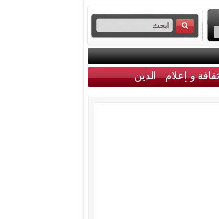
قافة و إعلام
الدين