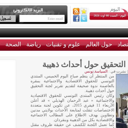
اليوم : السبت 08 اوت 2026
تصاد
حول العالم
علوم و تقنيات
رياضة
الصحة
ث
ة التحقيق حول أحداث ذهيبة
|
نشرت في :
السياسة
,
تونس
من المنتظر أن ينظم صباح اليوم الخميس، المنتدي
التونسي للحقوق الاقتصادية والاجتماعية بمقره
بالعاصمة ندوة صحيفة لتقديم تقرير لجنة التحقيق
حول أحداث ذهيبة.
وكان رئيس المنتدى التونسي للحقوق الاقتصادية
والاجتماعية « عبد الرحمان الهذيلي » قد أعلن
الأربعاء 11 فيفري 2015، عن تكوين لجنة متعددة
الاختصاصات تنقلت لمتابعة الأحداث بولايتي مدنين
وتطاوين بهدف الاطلاع على المطالب الاجتماعية
والاقتصادية بكل من الذهيبة وبنقردان.
كما تعمل اللجنة للكشف عن حقيقة ظروف مقتل