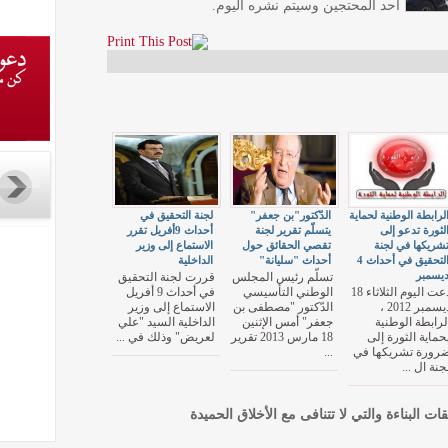
أحد المحتجين وسيتم نشره اليوم.
لرابطة الوطنية لحماية
الدّكتور"بن جعفر"
لجنة التحقيق في
لثورة تدعو إلى
يتسلّم تقرير لجنة
أحداث 9أفريل تقرر
شريكها في لجنة
تقصي الحقائق حول
الاستماع إلى وزير
التحقيق في أحداث 4
أحداث "سليانة"
الداخلية
يسمبر
تسلّم رئيس المجلس
قررت لجنة التحقيق
دعت اليوم الثلاثاء 18
الوطني التأسيسي
في أحداث 9 أفريل
ديسمبر 2012 ،
الدّكتور "مصطفى بن
الاستماع إلى وزير
لرابطة الوطنية
جعفر" أمس الإثنين
الداخلية السيد "علي
حماية الثورة إلى
18 مارس 2013 تقرير
لعريض" وذلك في ...
رورة تشريكها في
...
جنة ال ...
قات البناءة والتي لا تتنافى مع الأخلاق الحميدة