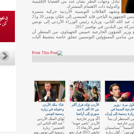
تبادل وجهات النظر بشأن عدد من القضايا الإقليمية
والدولية ذات الاهتمام المشترك.
وتشهد العلاقات التونسية الأردنية حركية متميزة
خاصة منذ الزيارة الرسمية التي أداها سيادة رئيس الجمهورية الباجي قايد السبسي إلى عمّان يومي 20 و21
ي الملك عبد الله الثاني، وزيارة رئيس الوزراء الأردني إلى تونس
ة بين البلدين في نوفمبر 2017.
 وزير الشؤون الخارجية خميس الجهيناوي، من المنتظر أن
من سامي المسؤولين التونسيين تتعلق خاصة بتنشيط آليات
أول مرة : وزير
الأردن تؤكد فرار أكثر
غدًا: ملك الأردن
ارجية النمسا في
من 20 ألف لاجئ
وعقيلته في زيارة
يارة رسمية إلى إيران
سوري إلى أراضيا
رسمية لتونس
ن المنتظر أن يبدأ
أكّد وزير خارجية
يُؤدّي الملك الأردني
زير خارجية
الأردن "ناصر جودة"
"عبد الله الثاني ابن
النمسا" "سباستيان
أمس الأربعاء 23
الحسين" زيارة
ورتس" ، أوّل زيارة
جانفي 2013 فرار نحو
رسمية إلى تونس يوم