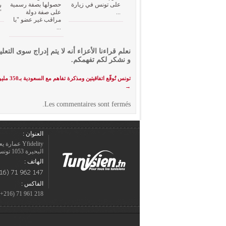
على تونس في زيارة
حصولها بصفة رسمية
ر
...
على صفة دولة
"
مراقب غير عضو "با
...
نعلم قراءنا الأعزاء أنه لا يتم إدراج سوى التعلي
و نشكر لكم تفهمكم.
تونس تُوقّع اتفاقيتين ومذكرة تفاهم مع السعودية بـ350 مليون دينار
→
Les commentaires sont fermés.
العنوان :
Yfidelity 
البحيرة 1053 تونس – الجمهورية التونسيّة.
الهاتف :
الفاكس :
218 961 71 (216+)