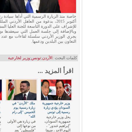
أكتوبر 2015، بدعوة من العاهل الأردن
للإشراف على الدورة التاسعة للجنة العليا المشترك
وبالإضافة إلى جلسة العمل التي سيعقدها مع
يجري الوزير الأردني سلسلة لقاءات مع عدد 
التعاون بين البلدين ودعمها.
كلمات البحث :
الأردن
;
تونس
;
وزير لخارجية
اقرأ المزيد ...
وزير خارجية جمهورية
ملك "الأردن" في
ل
السودان يؤدي زيارة
زيارة رسمية يوم
خ
رسمية إلى تونس
الخميس "إلى رام
ز
الله"
يحل وزير خارجية
م
جمهورية السودان،
في زيارة هي الأولى
و
"إبراهيم غندور" ،
من نوعها إلى
"
اليوم الاحد ، ضيفا
"فلسطين" بعد
ك