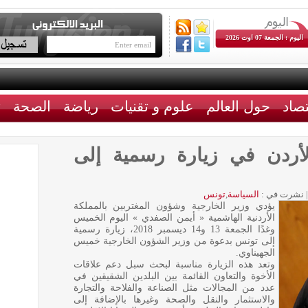
اليوم : الجمعة 07 اوت 2026
تصاد
حول العالم
علوم و تقنيات
رياضة
الصحة
ث
الأردن في زيارة رسمية إلى
|
نشرت في :
السياسة
,
تونس
يؤدي وزير الخارجية وشؤون المغتربين بالمملكة
الأردنية الهاشمية « أيمن الصفدي » اليوم الخميس
وغدًا الجمعة 13 و14 ديسمبر 2018، زيارة رسمية
إلى تونس بدعوة من وزير الشؤون الخارجية خميس
الجهيناوي.
وتعد هذه الزيارة مناسبة لبحث سبل دعم علاقات
الأخوة والتعاون القائمة بين البلدين الشقيقين في
عدد من المجالات مثل الصناعة والفلاحة والتجارة
والاستثمار والنقل والصحة وغيرها بالإضافة إلى