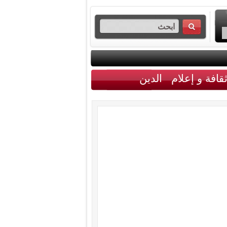
قافة و إعلام
الدين