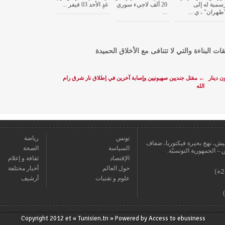
سمية له إلى
20 ألف لاجيء سوري
غدٍ الأحد 03 فيفر ...
طهران" ، ي ...
...
قات البناءة والتي لا تتنافى مع الأخلاق الحميدة
←
مقتل جنديين صهيونيين وإصابة آخرين في إطلاق نار شرق رام
الله
تونس
رياضة
عمارة يعيش، نهج بحيرة فيكتوريا، ضفاف
السياسة
الصحة
الإقتصاد
ثقافة و إعلام
حول العالم
أخبار مختلفة
علوم و تقنيات
أرشيف
Copyright 2012 et « Tunisien.tn » Powered by
Access to ebusiness