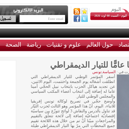
اليوم : السبت 08 اوت 2026
تصاد
حول العالم
علوم و تقنيات
رياضة
الصحة
ث
 عامًّا للتيار الديمقراطي
ت في :
السياسة
,
تونس
أسفر المؤتمر الوطني للتيار الديمقراطي التي
انطلقت أشغاله يوم الجمعة واختتمت، اليوم الاثنين،
عن تجديد هياكل الحزب بانتخاب نبيل الحجّي أمينا
عاما له إضافة إلى انتخاب أعضاء المكتب السياسي
والمجلس الوطني للتيار.
وأوضح حجّي في تصريح لوكالة تونس إفريقيا
للانباء، اليوم، أنّ هذا المؤتمر وهو الثالث لحزب التيّار
قد تناول بالدرس والنقاش 3 لوائح تتوزّع بين سياسيّة
إقتصاديّة اجتماعيّة إضافة إلى لائحة تتعلّق بالتقييم
والمراجعات مبيّنا أنّ تم من خلال هذه اللائحة تقييم
جميع المحطّات التي مرّ بها التيار الديمقراطي طيلة