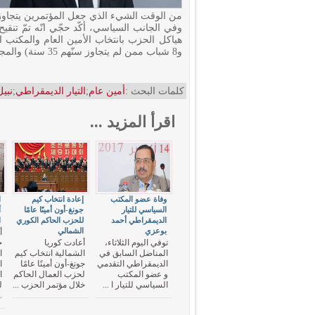
من الوقت الشيء الذي جعل المؤتمرين يتجاوزون الموعد المق
وفي الجانب السياسي، أكّد حجّي انّه تمّ تن
و8 شباب ممن لم يتجاوز سنّهم 35 سنة) والمجلس الوطني للحزب.
كلمات البحث :
أمين عام
;
التيار الديمقراطي
;
نبي
اقرأ المزيد ...
وفاة عضو المكتب
إعادة انتخاب كيم
ا
السياسي للتيار
جونغ-أون أمينًا عامًا
أ
الديمقراطي أحمد
للحزب الحاكم الكوري
ا
بوعزي
الشمالي
أ
توفي اليوم الثلاثاء،
أعادت كوريا
ح
المناضل السابق في
الشمالية انتخاب كيم
ا
الديمقراطي التقدمي
جونغ-أون أمينًا عامًا
ا
و عضو المكتب
لحزب العمال الحاكم
ا
السياسي للتيار ا ...
خلال مؤتمر الحزب ...
ل
.