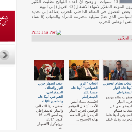
10 سنوات. وأوضح أنّ اعداد اللوائح تطلّبت الكثير
رّر لانتهاء الاشغال( 30 افريل) إلى اليوم.
قيح بعض الفصول في النظام الداخلي للحزب إضافة إلى تجديد
هياكل الحزب بانتخاب الأمين العام والمكتب السياسي الذي ضمّ تمثيلية محترمة للمرأة والشباب (6 نساء
ل الحجّي
نتخاب هشام العجبوني
انتخاب "غازي
عقب انصهار حزبي
مينا عاما للتيار
الشواشي" أمينا عاما
التيار والتحالف
لديمقراطي
جديدا للتيار
الديمقراطي:
الديمقراطي
الشواشي أمينًا عاما
سفرت نتائج مؤتمر
والحامدي نائبًا له
زب التيار
اختُتمت مساء أمس
لديمقراطي عن
الأحد، أشغال المؤتمر
أمضى حزبَا التحالف
نتخاب هشام
الوطني لحزب التيار
والتيار الديمقراطي
لعجبوني أمينا عاما
الديمقراطي المنعقد
يوم أمس الأحد 16
لحزب، وذلك خلف
نهاية الأسبوع ...
أكتوبر 2017،
..
بروتوكول الانصهار
بينه ...