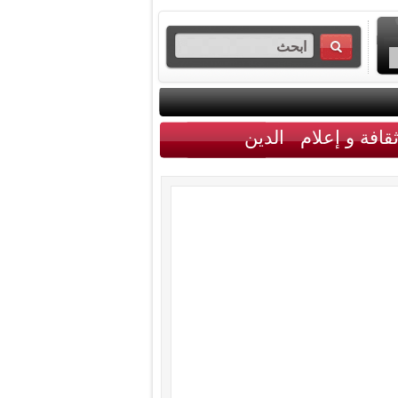
قافة و إعلام
الدين