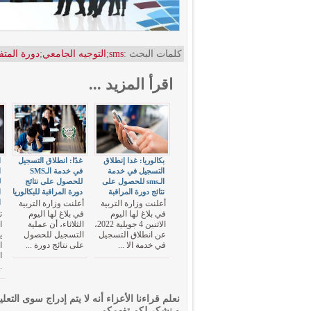
كلمات البحث :
sms
;
التوجيه الجامعي
;
دورة المتف
اقرأ المزيد ...
بكالوريا: غدا إنطلاق
غدًا: انطلاق التسجيل
ا
التسجيل في خدمة
في خدمة الـSMS
الـsms للحصول على
للحصول على نتائج
ل
نتائج دورة المراقبة
دورة المراقبة للبكالوريا
ا
ا
أعلنت وزارة التربية
أعلنت وزارة التربية
في بلاغ لها اليوم
في بلاغ لها اليوم
ت
الاثنين 4 جويلية 2022،
الثلاثاء، أن عملية
عن انطلاق التسجيل
التسجيل للحصول
ي
في خدمة الا ...
على نتائج دورة ...
ا
ا
.
نعلم قراءنا الأعزاء أنه لا يتم إدراج سوى التعلي
و نشكر لكم تفهمكم.