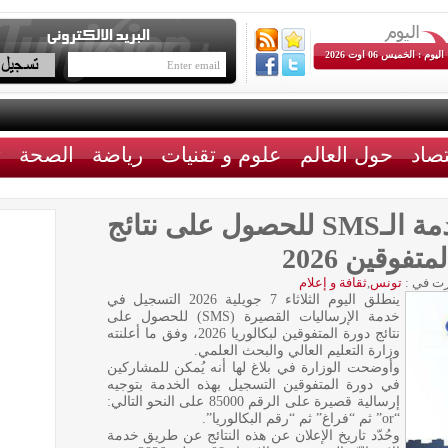
اليوم : الخميس 06 اوت 2026
تصاد
حول العالم
علوم و تقنيات
رياضة
الصحة
ث
انطلاق التسجيل في خدمة الـSMS للحصول على نتائج
فوقين 2026
ت في :
تونس
,
ثقافة و إعلام
ينطلق اليوم الثلاثاء 7 جويلية 2026 التسجيل في
خدمة الإرساليات القصيرة (SMS) للحصول على
نتائج دورة المتفوقين لبكالوريا 2026، وفق ما أعلنته
وزارة التعليم العالي والبحث العلمي.
وأوضحت الوزارة في بلاغ لها أنه يُمكن للمشاركين
في دورة المتفوقين التسجيل بهذه الخدمة بتوجيه
إرسالية قصيرة على الرقم 85000 على النحو التالي:
“or” ثم “فراغ” ثم “رقم البكالوريا”.
وحُدّد تاريخ الإعلان عن هذه النتائج عن طريق خدمة