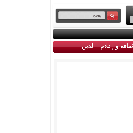
قافة و إعلام
الدين