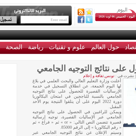
اليوم : الخميس 06 اوت 2026
تصاد
حول العالم
علوم و تقنيات
رياضة
الصحة
ث
 على نتائج التوجيه الجامعي
|
نشرت في :
تونس
,
ثقافة و إعلام
أعلنت وزارة التعليم العالي والبحث العلمي في بلاغ
لها اليوم الجمعة، عن انطلاق التسجيل في خدمة
الإرساليات القصيرة للحصول على نتائج التوجيه
الجامعي بالنسبة للناجحين في امتحان البكالوريا
دورة 2022 اليوم على أن يتلقوا النتيجة يوم الأحد
المقبل.
ويمكن للراغبين في الحصول على نتائج التوجيه
الجامعي عبر الإساليات القصيرة، توجيه إرسالية
قصيرة تتضمن النص التالي: « or » ثم « فراغ » ثم
« رقم البكالوريا » إلى الرقم 85000.
وسيتم الإعلان عن نتائج التوجيه الجامعي عبر