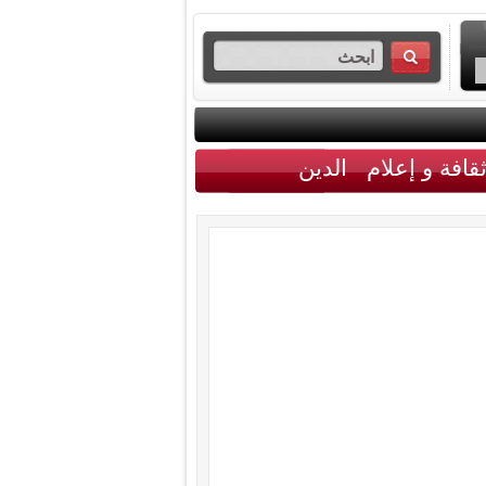
قافة و إعلام
الدين