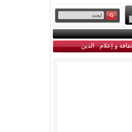
قافة و إعلام
الدين