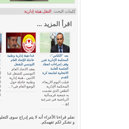
كلمات البحث :
النقل
;
هيئة إدارية
اقرأ المزيد ...
بعد "الكناس":
غدا:هيئة إدارية وطنية
ا
المحكمة الإدارية تقرر
عاجلة للإتحاد العام
إ
وقف إجراءات انعقاد
التونسي للشغل
ا
الجلسة العامة
ا
يعقد الاتحاد العام
الانتخابية لجامعة كرة
التونسي للشغل غدا
أ
القدم
الاثنين ، هيئة إدارية
ا
قبلت اليوم الاربعاء،
وطنية عاجلة حول
ا
المحكمة الإدارية
الوضع العام في ا ...
ا
الطعن الذي تقدمت
ا
به جمعية قرمبالية
ل
الرياضية في شرعية
إنع ...
نعلم قراءنا الأعزاء أنه لا يتم إدراج سوى التعلي
و نشكر لكم تفهمكم.