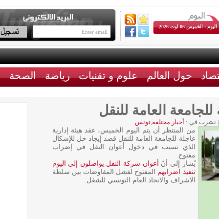
اليوم : الخميس 06 اوت 2026
تصاد
حول العالم
علوم و تقنيات
رياضة
الصحة
ث
 للجامعة العامة للنقل
|
نشرت في :
أخبار مختلفة
,
تونس
من المنتظر أن يتم اليوم الخميس، عقد هيئة إدارية
عاجلة للجامعة العامة للنقل قصد إيجاد حل للإشكال
الذي تسبب في دخول أعوان النقل في إضراب
مفتوح.
يُشار إلى أنّ
أعوان شركة النقل يواصلون إلى اليوم
تنفيذ اضرابهم
المفتوح لفشل المفاوضات بين سلطة
الاشراف والاتحاد العام التونسي للشغل.