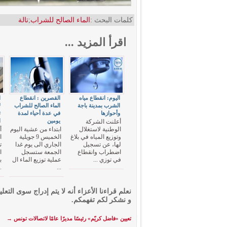
كلمات البحث :
الماء الصالح للشراب
;
تالة
اقرأ المزيد ...
اليوم: انقطاع مياه
القصرين : انقطاع
ا
الشرب بمدينة باجة
الماء الصالح للشراب
ل
وأحوازها
في عدة أحياء لمدة
ت
يومين
ا
أعلنت الشركة
الوطنية لاستغلال
ابتداء من عشية اليوم
أ
وتوزيع المياه في بلاغ
الخميس 9 جويلية
ا
لها، عن تسجيل
الجاري الى يوم غدا
ت
اضطراب وانقطاع
الجمعة ستسجل
في توزي ...
عملية توزيع الماء ال
ب
.
...
نعلم قراءنا الأعزاء أنه لا يتم إدراج سوى التعلي
و نشكر لكم تفهمكم.
تعيين «فاضل كريّم» رئيسًا مديرًا عامًا لاتصالات تونس
→