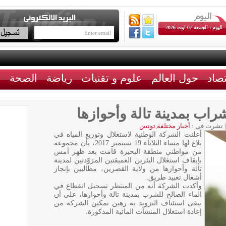
اليوم : الجمعة 07 اوت 2026
تصاد
حول العالم
علوم و تقنيات
رياضة
الصحة
ث
شراب بمدينة تالة وأحوازها
|
نشرت في :
أخبار مختلفة
,
تونس
أعلنت الشركة الوطنية لاستغلال وتوزيع المياه في
بلاغ لها مساء الثلاثاء 19 سبتمبر 2017، بأن مجموعة
من مواطني منطقة البحيرة قامت بعد ظهر أمس
بإيقاف استغلال البئرين العميقتين المزوّدتين لمدينة
تالة وأحوازها من ولاية القصرين، مطالبين بإنجاز
أشغال تعبيد طريق.
وأكدت الشركة أنه من المنتظر تسجيل انقطاع في
الماء الصالح للشرب بمدينة تالة وأحوازها، على أن
يبقى استئناف التزويد به رهين تمكين الشركة من
إعادة استغلال المنشآت المائية المذكورة.