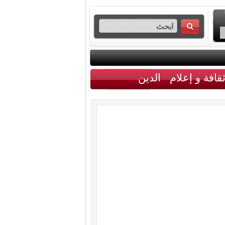
قافة و إعلام
الدين