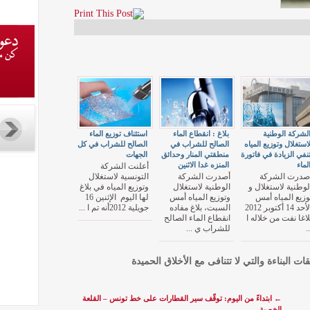
لشركة الوطنية
بلاغ : انقطاع الماء
استئناف توزيع الماء
استغلال وتوزيع المياه
الصالح للشراب في
الصالح للشراب في كل
نفي الزيادة في فاتورة
منطقتي المنار وحدائق
الجهات
لماء
المنزه غدا الاثنين
أعلنت الشركة
صدرت الشركة
أصدرت الشركة
التونسية لاستغلال
لوطنية لاستغلال و
الوطنية لاستغلال
وتوزيع المياه في بلاغ
وزيع المياه أمس
وتوزيع المياه أمس
لها اليوم الإثنين 16
الأحد 14 أكتوبر 2012
السبت، بلاغ مفاده
جويلية 2012أنه تم ا ...
لاغا نفت من خلاله ا
انقطاع الماء الصالح
..
للشراب ي ...
قات البناءة والتي لا تتنافى مع الأخلاق الحميدة
←
ابتداءً من اليوم: توقّف سير القطارات على خط تونس – القلعة
الخصبة