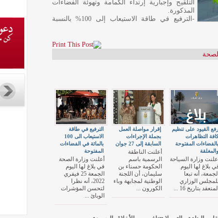
التلقيح وإجبارية إرتداء الكمامة وتهوئة الفضاءات
المذكورة.
-الترفيع في طاقة الاستيعاب إلى 100% بالنسبة
لصحة
فع القيود على تنظيم
إقرار مواصلة العمل
الترفيع في طاقة
افة التظاهرات
بجملة الإجراءات
الاستيعاب الى 100
الفضاءات المفتوحة
السابقة إلى 27 جوان
بالمائة في الفضاءات
المغلقة
المفتوحة
أعلنت الناطقة
علنت وزارة السياحة
الرسمية باسم
أعلنت وزارة الصحة
ي بلاغ لها اليوم
الحكومة حسناء بن
في بلاغ لها اليوم
لجمعة، أنه تبعا
سليمان، أن اللجنة
الجمعة 25 فيفري
لمجلس الوزاري
الوطنية لمجابهة وباء
2022، أنه نظرا
لمنعقد بتاريخ 16 ...
الكورون ...
لتحسن المؤشرات
الوبائ ...