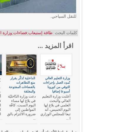
للنقل السياحي.
كلمات البحث :
طاقة إستيعاب
;
فضاءات
;
وزارة ا
اقرأ المزيد ...
وزارة التعليم العالي
الداخلية تُذكّر بقرار
ر
تُمدِد العمل بإجراءات
منع التظاهرات
ك
التوقي من كورونا
بالفضاءات المفتوحة
ب
أسبوعا إضافيا
والمغلقة
و
أعلنت وزارة التعليم
دعت وزارة الدّاخليّة
أ
العالي والبحث
في بلاغ لها مساء
ف
العلمي في بلاغ لها
اليوم السبت، كافّة
ا
اليوم الخميس، أنه
المواطنين إلى
ل
تبعا للمجلس الوزاري
ضرورة الالتزام بالق
ا
ا ...
...