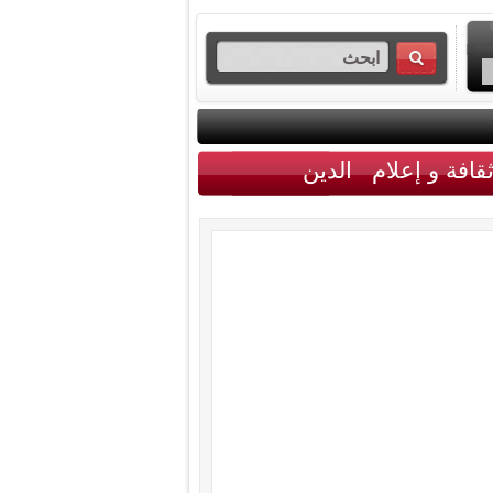
قافة و إعلام
الدين