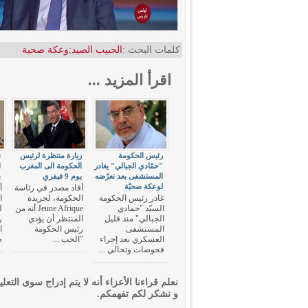
كلمات البحث :
الحبيب الصيد
;
وعكة صحية
اقرأ المزيد ...
رئيس الحكومة
زيارة منتظرة لرئيس
ن
"حمّادي الجبالي" يغادر
الحكومة الى المغرب
ا
المستشفى بعد تعرّضه
يوم 9 فيفري
ب
لوعكة صحيّة
أفاد مصدر في رئاسة
أ
غادر رئيس الحكومة
الحكومة، لجريدة
ا
السيّد "حمادي
Jeune Afrique أنه من
ل
الجبالي" منذ قليل
المنتظر أن يؤدي
ر
المستشفى
رئيس الحكومة
ا
العسكري بعد إجراء
"الحب ...
ص
فحوصات وتحالي ...
نعلم قراءنا الأعزاء أنه لا يتم إدراج سوى التعلي
و نشكر لكم تفهمكم.