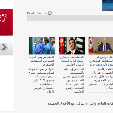
قل الرئيس إلى
المستشفى العسكري
المشيشي يعود الحبيب
لمستشفى العسكري
يوضح الحالة الصحية
الصيد في المستشفى
عد وعكة صحية حادة
لرئيس الحكومة
العسكري
علنت رئاسة
اكد الفريق الطبى
تحول رئيس الحكومة
لجمهورية في بلاغ
بالمستشفى
هشام مشيشي صباح
ها منذ قليل، تعرّض
العسكري الاصلي
اليوم السبت 27
ئيس الجمهورية
للتعليم بتونس
فيفري 2021، إلى
لباجي قايد السبسي
المباشر للحالة
المستشفى
با ...
الصحية لرئيس
العسكري بتونس
الحكومة ...
للإط ...
قات البناءة والتي لا تتنافى مع الأخلاق الحميدة