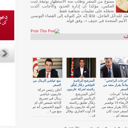
ممنوع من السفر وطُلب منه الاستظهار بوثيقة تثبت
العكس، مؤكدا أن إدارة الحدود والأجانب أكدت
تحصّله على تعليمات شفاهية فقط.
للتدخّل العاجل، قائلا إنّه خيّر التوجّه إلى القضاء التونسي
 الأمم المتحدة في جنيف »، وفق قوله.
ية
فرحات الراجحي"
المترشح للرئاسة
منع عياشي الزمال من
فاجأ بقرار منعه من
العياشي زمّال يُعلّق
السفر
لسفر
رئاسته لحركة عازمون
أعلن رئيس حركة
فاجأ "فرحات
أعلن المترشح
عازمون عياشي
لراجحي" اليوم
الرئاسي العياشي
زمال في تصريح
الأربعاء 14 نوفمبر
زمّال تعليق رئاسته
لإذاعة شمس اف ام
2012 بقرار منعه من
لحركة عازمون بتاريخ
اليوم الخميس، أنه تم
لسفر حيث كان
24 أوت الجاري. وقال
منع من ا ...
ستعد لم ...
ف ...