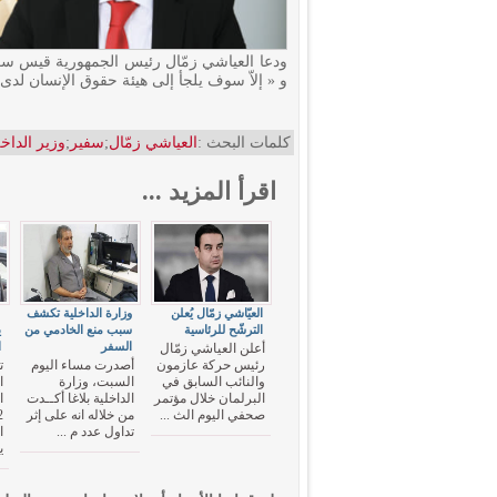
ودعا العياشي زمّال رئيس الجمهورية قيس سعيّد 
و « إلاّ سوف يلجأ إلى هيئة حقوق الإنسان لدى
كلمات البحث :
العياشي زمّال
;
سفير
;
وزير الداخل
اقرأ المزيد ...
العيّاشي زمّال يُعلن
وزارة الداخلية تكشف
"
الترشّح للرئاسية
سبب منع الخادمي من
ي
السفر
ا
أعلن العياشي زمّال
رئيس حركة عازمون
أصدرت مساء اليوم
ت
والنائب السابق في
السبت، وزارة
ا
البرلمان خلال مؤتمر
الداخلية بلاغا أكــدت
صحفي اليوم الث ...
من خلاله انه على إثر
تداول عدد م ...
ا
ي