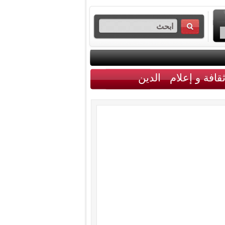
قافة و إعلام
الدين