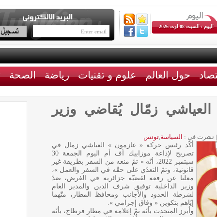
اليوم : السبت 08 اوت 2026
تصاد
حول العالم
علوم و تقنيات
رياضة
الصحة
ث
العياشي زمّال يُقاضي وزير
|
نشرت في :
السياسة
,
تونس
أكّد رئيس حركة « عازمون » العياشي زمال في
تصريح لإذاعة موزاييك أف أم اليوم الجمعة 30
سبتمبر 2022، أنّه « تمّ منعه من السفر بطريقة غير
قانونية، وتمّ التعدّي على حقّه في السفر والعمل »،
معلنا عن رفعه لقضيّة جزائرية في الغرض، ضدّ
وزير الداخلية توفيق شرف الدين والمدير العام
لشرطة الحدود والأجانب ومحافظ المطار، متّهما
إيّاهم بتكوين « وفاق إجرامي ».
وأبرز المتحدث بأنّه تمّ إعلامه في مطار قرطاج، بأنّه