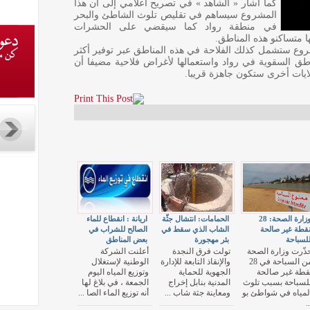
كما أشار « الشاهد » في تصريح اعلامي إلى أن هذا
المشروع سيساهم في تقليص تلوث الشاطئ والبحر
في منطقة رواد كما سيقضي على الحشرات
ا متساكنو هذه المناطق.
وع ستشمل كذلك الفلاحة في هذه المناطق عبر توفير أكثر
مناطق السقوية في رواد واستعمالها لأغراض فلاحية مضيفا أن
ات أخرى ستكون جاهزة قريبا.
وزارة الصحة: 28
الحمامات: انتشال جثّة
اريانة : انقطاع للماء
قطة غير صالحة
الشاب الذي سقط في
الصالح للشراب في
لسباحة
بئر مهجورة
بعض المناطق
ذّرت وزارة الصحة
تولت فرق النجدة
أعلنت الشركة
من السباحة في 28
والإنقاذ التابعة للإدارة
الوطنية لإستغلال
قطة غير صالحة
الجهوية للحماية
وتوزيع المياه اليوم
لسباحة بسبب تلوث
المدنية بنابل إخراج
الجمعة ، في بلاغ لها
لمياه في شواطئ بو
ومعاينة جثة شاب ...
أنه توزيع الماء الصا ...
..