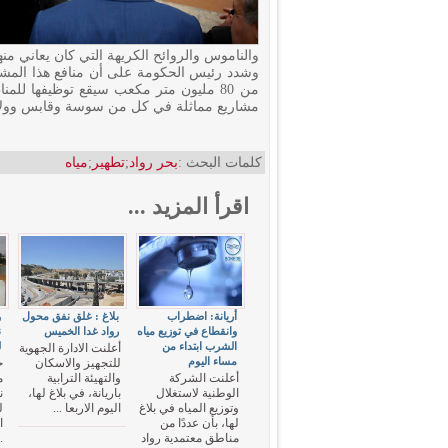
والناموس والروائح الكريهة التي كان يعاني منه
وشدد رئيس الحكومة على أن منافع هذا المشر
من 80 مليون متر مكعب سيقع توظيفها لل
مشاريع مماثلة في كل من سوسة وقابس وولاي
كلمات البحث :
بحر رواد
;
تطهير
;
مياه
اقرأ المزيد ...
أريانة: اضطراب
بلاغ : غلق نفق محول
وانقطاع في توزيع مياه
رواد غدا الخميس
ن
الشرب ابتداء من
ل
أعلنت الادارة الجهوية
مساء اليوم
للتجهيز والاسكان
ح
أعلنت الشركة
والتهيئة الترابية
الوطنية لاستغلال
باريانة، في بلاغ لها،
ن
وتوزيع المياه في بلاغ
اليوم الاربعا ...
ل
لها، بأن عددًا من
ا
مناطق معتمدية رواد
.