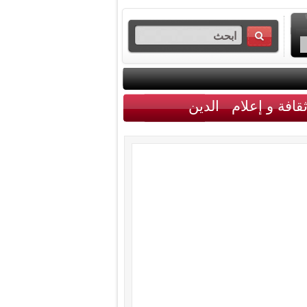
قافة و إعلام
الدين