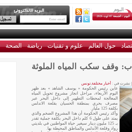
اليوم : الجمعة 07 اوت 2026
تصاد
حول العالم
علوم و تقنيات
رياضة
الصحة
ث
نسياب: وقف سكب المياه الملوثة
|
نشرت في :
أخبار مختلفة
,
تونس
عاين رئيس الحكومة « يوسف الشاهد » بعد ظهر
اليوم الأربعاء، مراحل انجاز مشروع تحويل المياه
المعالجة لمحطات التطهير إلى داخل البحر عبر
مصرف بحري بمنطقة الحسيان بقلعة الاندلس
بكلفة 125 مليار.
وأكد رئيس الحكومة أن هذا المشروع الضخم والذي
يمتد على طول 6 كلم داخل البحر بكلفة جملية تقدر
بـ 125 مليون دينار سيغير حياة المواطنين في بلديتي
رواد وقلعة الأندلس والمناطق المحيطة بها.