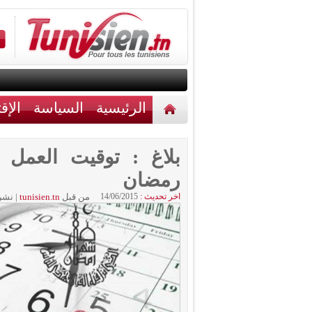
الرئيسية
السياسة
الإق
أخبار مختلفة
اتصل بنا
بلاغ : توقيت العمل 
رمضان
اخر تحديث :
14/06/2015
من قبل
tunisien.tn
|
نشر