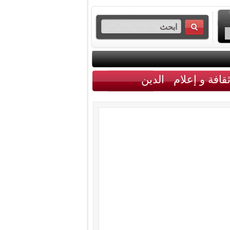
قافة و إعلام
الدين