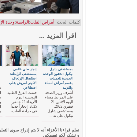
كلمات البحث :
أمراض القلب
;
الرابطة
;
وحدة الإ
اقرأ المزيد ...
بمستشفى شارل
إنجاز طبي عالمي
ا
نيكول: تدشين الوحدة
بمستشفى الرابطة:
ل
الجديدة للعمليات
استئصال الإرتجاف
ا
بقسم أمراض النساء
الأذيني لمريض بقلب
ا
والتوليد
اصطناعي
ت
أشرف وزير الصحة
حققت الفرق الطبية
ا
علي المرابط مساء
التونسية اليوم
ب
اليوم الإثنين 21
الأربعاء 22 جانفي
ب
فيفري 2022،
2025، إنجازاً جديداً
ا
بمستشفى شارل
في جراحة القلب، ...
و
نيكول على تد ...
نعلم قراءنا الأعزاء أنه لا يتم إدراج سوى التعلي
و نشكر لكم تفهمكم.