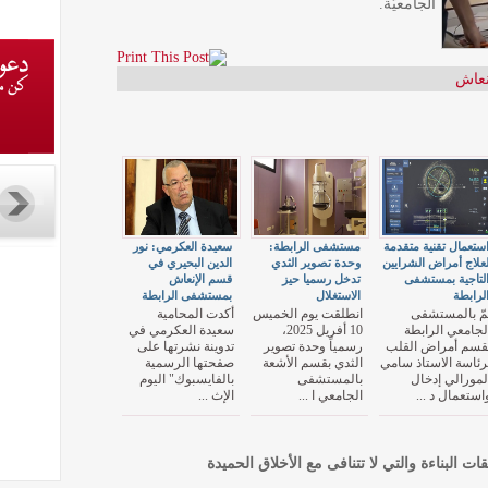
الجامعيّة.
نعاش
ستعمال تقنية متقدمة
مستشفى الرابطة:
سعيدة العكرمي: نور
علاج أمراض الشرايين
وحدة تصوير الثدي
الدين البحيري في
لتاجية بمستشفى
تدخل رسميا حيز
قسم الإنعاش
لرابطة
الاستغلال
بمستشفى الرابطة
مّ بالمستشفى
انطلقت يوم الخميس
أكدت المحامية
لجامعي الرابطة
10 أفريل 2025،
سعيدة العكرمي في
قسم أمراض القلب
رسمياً وحدة تصوير
تدوينة نشرتها على
رئاسة الاستاذ سامي
الثدي بقسم الأشعة
صفحتها الرسمية
لمورالي إدخال
بالمستشفى
بالفايسبوك" اليوم
استعمال د ...
الجامعي ا ...
الإث ...
قات البناءة والتي لا تتنافى مع الأخلاق الحميدة