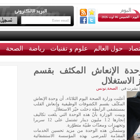
اليوم : الخميس 06 اوت 2026
تصاد
حول العالم
علوم و تقنيات
رياضة
الصحة
ث
حدة الإنعاش المكثف بقسم
 الاستغلال
|
نشرت في :
الصحة
,
تونس
أعلنت وزارة الصحة اليوم الثلاثاء، أن وحدة الإنعاش
المكثّف بقسم الكشوفات الوظيفية وإنعاش القلب
بمستشفى الرابطة دخلت حيّز الاستغلال.
وبينت الوزارة بأنّ هذه الوحدة التي بلغت تكاليف
إنجازها 1.2 مليون دينار تشتمل على 12 سريرا
وتجهيزات ومعدّات طبيّة متطوّرة.
وستمكّن هذه الوحدة من مزيد تحسين الخدمات
المقدّمة للمرضى بهذه المؤسسة الاستشفائية