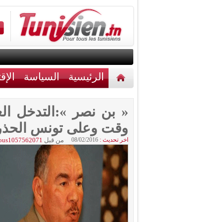
الرئيسية
السياسة
الإق
أخبار مختلفة
اتصل بنا
« بن نصر »:التدخل ال
وقت وعلى تونس الحذر 
اخر تحديث :
08/02/2016
من قبل
ous1057562071