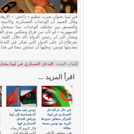
في ليبيا بعنوان ضرب تنظيم « داعش » الارهاب
وقال العميد أن الوحدات العسكرية والأمنية
والتنسيق بين مختلف الوحدات مما سيجعل
الجمهورية « لم تأت من فراغ وتعكس مدى الق
ويشار الى ان رئيس الدولة اكد خلال كلمة 
بقرطاج،ان على الدول التي تفكر في التدخل
مقدمتها تونس، وعليها أن تتشاور معنا في هذا 
كلمات البحث :
التدخل العسكري في ليبيا
;
مختار
اقرأ المزيد ...
في حال تم التدخل
تونس تعيد بعثتها
"
العسكري في ليبيا:
الدبلوماسية إلى ليبيا
ا
الجزائر ستغلق حدودها
وترفض التدخل
ي
البرية مع تونس بصفة
العسكري فيها
ا
مؤقتة
"
قال اليوم الاربعاء،
قرر مجلس الأعلى
كاتب الدولة لدى
ا