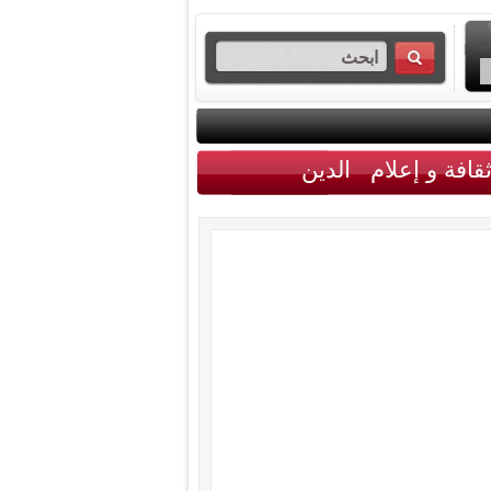
قافة و إعلام
الدين