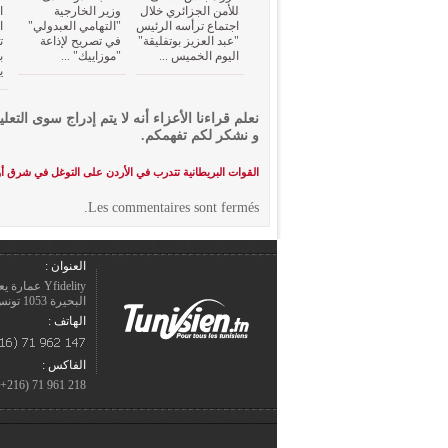
للأمن الجزائري خلال
وزير الخارجية
ا
اجتماع ترأسه الرئيس
"التهامي العبدولي"
ا
"عبد العزيز بوتفليقة"
في تصريح لإذاعة
ت
اليوم الخميس ...
"موزاييك" ...
ب
ي
نعلم قراءنا الأعزاء أنه لا يتم إدراج سوى التعلي
و نشكر لكم تفهمكم.
القوات البريطانية تتدرب في الأردن على التوغل في شرق أو
Les commentaires sont fermés.
العنوان :
Yfidelity 
البحيرة 1053 تونس – الجمهورية التونسيّة.
الهاتف :
الفاكس :
218 961 71 (216+)