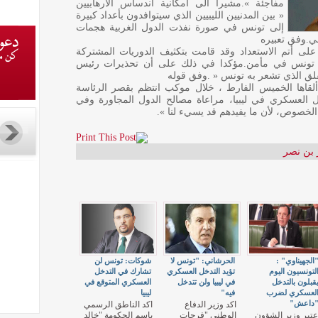
مفاجئة ».مشيرا الى امكانية اندساس الارهابيين
« بين المدنيين الليبيين الذي سيتوافدون بأعداد كبيرة
إلى تونس في صورة نفذت الدول الغربية هجمات
ي.وفق تعبيره
 على أتم الاستعداد وقد قامت بتكثيف الدوريات المشتركة
 تونس في مأمن.مؤكدا في ذلك على أن تحذيرات رئيس
لق الذي تشعر به تونس « .وفق قوله
ألقاها الخميس الفارط ، خلال موكب انتظم بقصر الرئاسة
 العسكري في ليبيا، مراعاة مصالح الدول المجاورة وفي
الخصوص، لأن ما يفيدهم قد يسيء لنا ».
 بن نصر
الجهيناوي" :
الحرشاني: "تونس لا
شوكات: تونس لن
لتونسيون اليوم
تؤيد التدخل العسكري
تشارك في التدخل
قبلون بالتدخل
في ليبيا ولن تتدخل
العسكري المتوقع في
لعسكري لضرب
فيه"
ليبيا
داعش"
اكد وزير الدفاع
اكد الناطق الرسمي
عتبر وزير الشؤون
الوطني "فرحات
باسم الحكومة "خالد