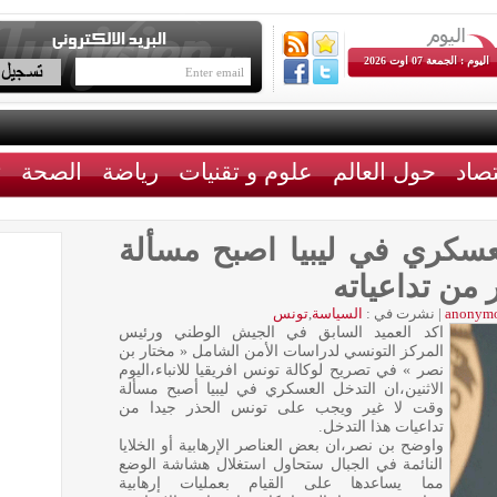
اليوم : الجمعة 07 اوت 2026
تصاد
حول العالم
علوم و تقنيات
رياضة
الصحة
ث
عسكري في ليبيا اصبح مسألة
من تداعياته
anonym
|
نشرت في :
السياسة
,
تونس
اكد العميد السابق في الجيش الوطني ورئيس
المركز التونسي لدراسات الأمن الشامل « مختار بن
نصر » في تصريح لوكالة تونس افريقيا للانباء،اليوم
الاثنين،ان التدخل العسكري في ليبيا أصبح مسألة
وقت لا غير ويجب على تونس الحذر جيدا من
تداعيات هذا التدخل.
واوضح بن نصر،ان بعض العناصر الإرهابية أو الخلايا
النائمة في الجبال ستحاول استغلال هشاشة الوضع
مما يساعدها على القيام بعمليات إرهابية