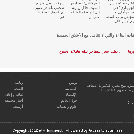
لخارجية "خميس
الحرشاني" يوم امس
شوكات" فى تصريح
لجهيناوي" في
السبت،خلال زيارته
صحفي ،أنه فى صورة
صريح أدلى به
إلى المنطقة العازلة
تم التدخل عسكريا
مجلس نواب الشعب
على ال ...
في ...
وم أمس الثل ...
قات البناءة والتي لا تتنافى مع الأخلاق الحميدة
روبا
→
←
تقلب أسعار النفط في بداية تعاملات الأسبوع
تونس
رياضة
عمارة يعيش، نهج بحيرة فيكتوريا، ضفاف
السياسة
الصحة
الإقتصاد
ثقافة و إعلام
حول العالم
أخبار مختلفة
علوم و تقنيات
أرشيف
Copyright 2012 et « Tunisien.tn » Powered by
Access to ebusiness