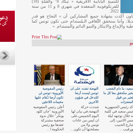
للتنميةِ اليابانية الافريقية « تيكاد 8″ والقمّةِ (18)
للفرنكوفونية المنعقدة في شهري 8 و 11 من سنة
2022.
اون أكدت بشهادة جميع المشاركين أن « النجاح هو قدر
ا، وأننا سنحقق التَّعَافي الـمُستدامِ حتى تكون تونس كما
ة والإبداع والابتكار والنمو الدائم والمستدام. »
و
عيد: ما دام الشعب
النهضة تشدد على ان
رئيس المفوضية
خير سنُحقق معا كل ما
تونس ليست أرضا
الأوروبية: تونس لن
ُعتبر من قبيل
للتدخل في شؤون
تكون أرضا تـُقام عليها
لمعجزات
الآخرين
مخيمات اللاجئين
كد رئيس الجمهورية
شددت حركة
أعلن رئيس المفوضية
يس سعيد في كلمة
النهضة،في بيان لها
الأوروبية "جان كلود
ه خلال توجهه ليلة
اليوم الخميس،على
يونكر" خلال ندوة
مس الاثنين، إلى
ان ليس من عادات
صحفية مشتركة
ارع الحبيب
تونس ولا من
عقدها مع رئيس
ورقيب ...
مصلحتها أن تكون ...
الحكومة ا ...