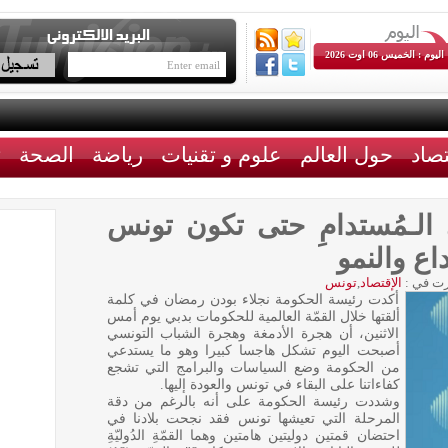
اليوم : الخميس 06 اوت 2026
تصاد
حول العالم
علوم و تقنيات
رياضة
الصحة
ث
في الـمُستدامِ حتى تكون تونس
اع والنمو
ت في :
الإقتصاد
,
تونس
أكدت رئيسة الحكومة نجلاء بودن رمضان في كلمة
ألقتها خلال القمّة العالمية للحكومات بدبي يوم أمس
الاثنين، أن هجرة الأدمغة وهجرة الشباب التونسي
أصبحت اليوم تشكل هاجسا كبيرا وهو ما يستدعي
من الحكومة وضع السياسات والبرامج التي تشجع
كفاءاتنا على البقاء في تونس والعودة إليها.
وشددت رئيسة الحكومة على أنه بالرغم من دقة
المرحلة التي تعيشها تونس فقد نجحت بلادنا في
احتضان قمتين دوليتين هامتين وهما القمّةِ الدُوليّةِ