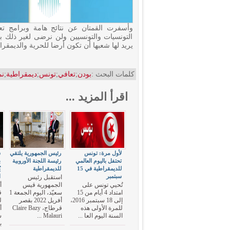
وأسفرت القمتان عن نتائج هامة وبرامج تع
التونسيات والتونسيين ولن نرضى لغير ذلك بديل
يريد لها شعبها أن تكون أرضا للحرية والديمقراطي
كلمات البحث :
بودن
;
تعافي
;
تونس
;
ديمقراطية
;
نم
اقرأ المزيد ...
لأول مرة: تونس
رئيس الجمهورية يلتقي
س
تحتفل باليوم العالمي
رئيسة اللجنة الأوروبية
ب
للديمقراطية في 15
للديمقراطية
ي
سبتمبر
ا
استقبل رئيس
تُحيي تونس على
الجمهورية قيس
أ
امتداد 4 أيام من 15
سعيّد، اليوم الجمعة 1
ق
إلى 18 سبتمبر 2016،
أفريل 2022 بقصر
ل
للمرة الأولى هذه
قرطاج، Claire Bazy
أ
السنة اليوم العا ...
Malauri ...
ش
ب