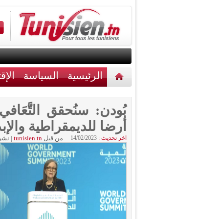
الرئيسية
السياسة
الإق
أخبار مختلفة
اتصل بنا
بُودن: سنُحقق التَّعَا
أرضا للديمقراطية والإبد
اخر تحديث :
14/02/2023
من قبل
tunisien.tn
|
نشر