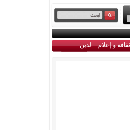
قافة و إعلام
الدين