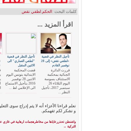
كلمات البحث :
الحكم
;
لطفي نقض
اقرأ المزيد ...
تأجيل النظر في قضية
تأجيل النظر في قضية
«لطفي نقض» إلى 28
"لطفي العماري" الى
ق
نوفمبر القادم
الاثنين المقبل
ن
قررت الدائرة
قضت المحكمة
ق
الجنائية بمحكمة
الابتدائية بتونس اليوم
ب
الاستئناف بسوسة
الاثنين 28 نوفمبر
ب
اليوم الثلاثاء 26
2016 بتأجيل الاستماع
ل
سبتمبر 2017، تأجيل
الى الإعلامي لط ...
ا
النظر ...
نعلم قراءنا الأعزاء أنه لا يتم إدراج سوى التعلي
و نشكر لكم تفهمكم.
واشنطن تحذررعاياها من مخاطرهجمات ارهابية في غازي عن
التركية
→