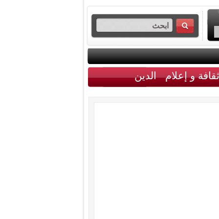
قافة و إعلام
الدين