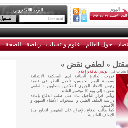
اليوم : الخميس 06 اوت 2026
تصاد
حول العالم
علوم و تقنيات
رياضة
الصحة
ث
مقتل « لطفي نقض »
|
نشرت في :
تونس
,
ثقافة و إعلام
قررت الدائرة الجنائية لدى المحكمة الابتدائية
بسوسة اليوم الخميس، تأجيل النظر في قضية
رئيس الاتحاد الجهوي للفلاحين بتطاوين « لطفي
نقض » إلى يوم 10 نوفمبر القادم.
ويأتي قرار التأجيل بناء على طلب الدفاع بإعادة
دراسة الملف الطبي و استجواب الأطباء الشهود و
الأمنيين.
كما طالب الدفاع بالإفراج على المتهمين لتجاوز مدة
الإيقاف القانونية.