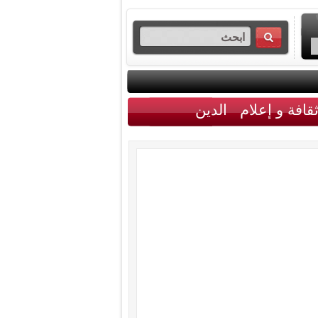
قافة و إعلام
الدين