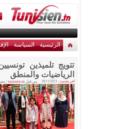
الرئيسية
السياسة
الإق
أخبار مختلفة
اتصل بنا
تتويج تلميذين تونسيين
الرياضيات والمنطق
اخر تحديث :
30/11/2023
من قبل
tunisien.tn
|
نشر