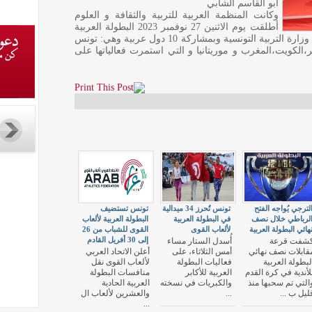
أبو القاسم الشابي
وكانت المنظمة العربية للتربية والثقافة و العلوم
أطلقت يوم الاثنين 27 نوفمبر 2023 البطولة العربية
الأولى لألعاب الرياضيات والمنطق بالتعاون مع وزارة التربية التونسية وبمشاركة 10 دول عربية وهي: تونس
،الكويت،المغرب و موريتانيا و التي استمرت فعالياتها على
لترجي يُواجه الفتح
تونس تُحرز 34 ميدالية
تونس تستضيف
لرباطي خلال نصف
في البطولة العربية
البطولة العربية لألعاب
هائي البطولة العربية
لألعاب القوى
القوى للشباب من 26
إلى 30 أفريل القادم
شفت قرعة
أُسدل الستار مساء
قابلات نصف نهائي
أمس الثلاثاء، على
أعلن الاتحاد العربي
لبطولة العربية
فعاليات البطولة
لألعاب القوى نقل
لأندية في كرة القدم
العربية للأكابر
منافسات البطولة
التي تم سحبها منذ
والكبريات في نسخته
العربية الحادية
ليل ب ...
...
والعشرين لألعاب ال
...