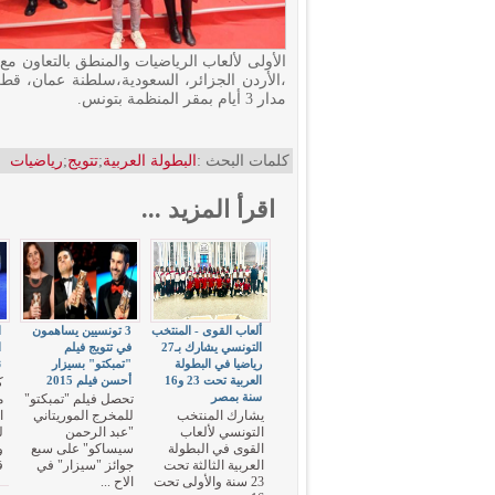
،الأردن الجزائر، السعودية،سلطنة عمان، قطر
مدار 3 أيام بمقر المنظمة بتونس.
كلمات البحث :
البطولة العربية
;
تتويج
;
رياضيات
اقرأ المزيد ...
ألعاب القوى - المنتخب
3 تونسيين يساهمون
ا
التونسي يشارك بـ27
في تتويج فيلم
ا
رياضيا في البطولة
"تمبكتو" بسيزار
ن
العربية تحت 23 و16
أحسن فيلم 2015
ك
سنة بمصر
تحصل فيلم "تمبكتو"
م
يشارك المنتخب
للمخرج الموريتاني
ا
التونسي لألعاب
"عبد الرحمن
ل
القوى في البطولة
سيساكو" على سبع
و
العربية الثالثة تحت
جوائز "سيزار" في
ق
23 سنة والأولى تحت
الاح ...