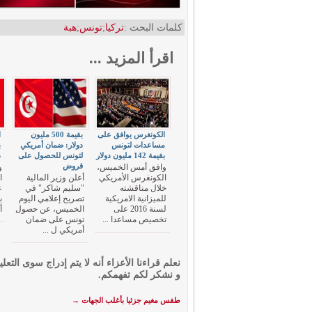
كلمات البحث :
تركيا
;
تونس
;
هبة
اقرأ المزيد ...
الكونغرس يوافق على
بقيمة 500 مليون
ا
مساعدات لتونس
دولار: ضمان أمريكي
بقيمة 142 مليون دولار
لتونس للحصول على
د
قروض
وافق أمس الخميس،
و
الكونغرس الأمريكي
أعلن وزير المالية
خلال مناقشته
"سليم شاكر" في
ع
للميزانية الامريكية
تصريح إعلامي اليوم
لسنة 2016 على
الخميس، عن حصول
أ
تخصيص مساعدا ...
تونس على ضمان
أمريكي ل ...
نعلم قراءنا الأعزاء أنه لا يتم إدراج سوى التعلي
و نشكر لكم تفهمكم.
طقس مغيم جزئيا بأغلب الجهات
→