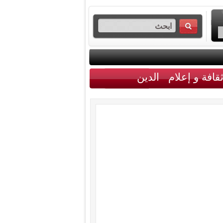
قافة و إعلام
الدين