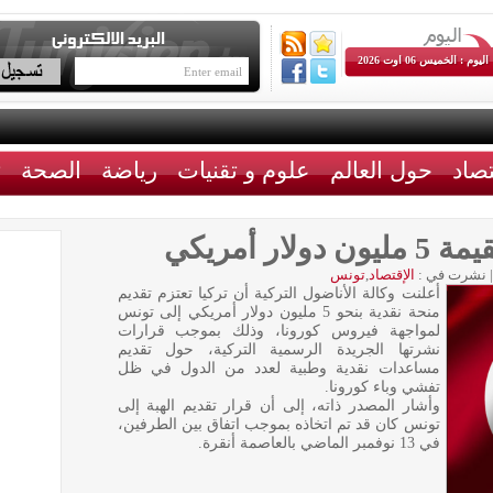
اليوم : الخميس 06 اوت 2026
تصاد
حول العالم
علوم و تقنيات
رياضة
الصحة
ث
ر أمريكي
|
نشرت في :
الإقتصاد
,
تونس
أعلنت وكالة الأناضول التركية أن تركيا تعتزم تقديم
منحة نقدية بنحو 5 مليون دولار أمريكي إلى تونس
لمواجهة فيروس كورونا، وذلك بموجب قرارات
نشرتها الجريدة الرسمية التركية، حول تقديم
مساعدات نقدية وطبية لعدد من الدول في ظل
تفشي وباء كورونا.
وأشار المصدر ذاته، إلى أن قرار تقديم الهبة إلى
تونس كان قد تم اتخاذه بموجب اتفاق بين الطرفين،
في 13 نوفمبر الماضي بالعاصمة أنقرة.