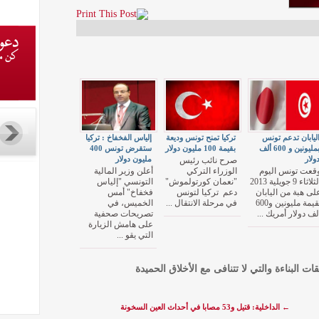
ليابان تدعم تونس
تركيا تمنح تونس وديعة
إلياس الفخفاخ : تركيا
بمليونين و 600 ألف
بقيمة 100 مليون دولار
ستقرض تونس 400
ولار
مليون دولار
صرح نائب رئيس
قعت تونس اليوم
الوزراء التركي
أعلن وزير المالية
الثلاثاء 9 جويلية 2013
"نعمان كورتولموش"
التونسي "إلياس
لى هبة من اليابان
دعم ‭‭‭ ‬‬‬تركيا لتونس
فخفاخ" أمس
بقيمة مليونين و600
في مرحلة الانتقال ...
الخميس، في
لف دولار أمريك ...
تصريحات صحفية
على هامش الزيارة
التي يقو ...
قات البناءة والتي لا تتنافى مع الأخلاق الحميدة
←
الداخلية: قتيل و53 مصابا في أحداث العين السخونة