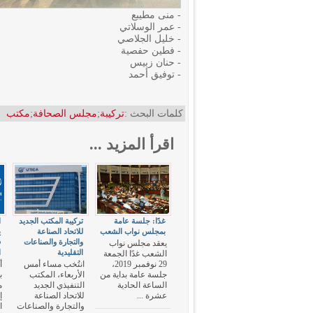
- منى مطيبع
- عمر الوسلاتي
- خليل الجلاصي
- فطين حفصية
- حنان زبيس
- توفيق أحمد
كلمات البحث :
تركيبة
;
مجلس الصحافة
;
مكتب
اقرأ المزيد ...
غدًا: جلسة عامة
تركيبة المكتب الجديد
ا
بمجلس نواب الشعب
للاتحاد الصناعة
ي
والتجارة والصناعات
ف
يعقد مجلس نواب
التقليدية
ا
الشعب غدًا الجمعة
29 نوفمبر 2019،
انتُخب مساء أمس
أ
جلسة عامة بداية من
الأربعاء، المكتب
ب
الساعة الحادية
التنفيذي الجديد
م
عشرة ...
للاتحاد الصناعة
إ
والتجارة والصناعات
ا