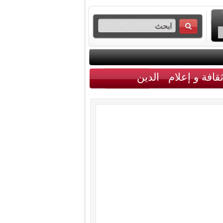
قافة و إعلام
الدين