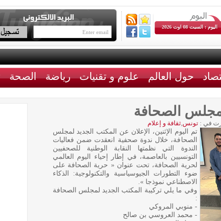
اليوم : السبت 08 اوت 2026
تصاد
حول العالم
علوم و تقنيات
رياضة
الصحة
ث
لمجلس الصحافة
ت في :
تونس
,
ثقافة و إعلام
تم اليوم الإثنين، الإعلان عن المكتب الجديد لمجلس
الصحافة، خلال ندوة صحفية انعقدت ضمن فعاليات
الندوة التي نظمتها النقابة الوطنية للصحفيين
التونسيين بالعاصمة، في إطار إحياء اليوم العالمي
لحرية الصحافة، تحت عنوان « حرية الصحافة على
ضوء التطورات الجيوسياسية والتكنولوجية: الذكاء
الاصطناعي نموذجا ».
وفي ما يلي تركيبة المكتب الجديد لمجلس الصحافة
:
- منوبي المروكي
- محمد العروسي بن صالح