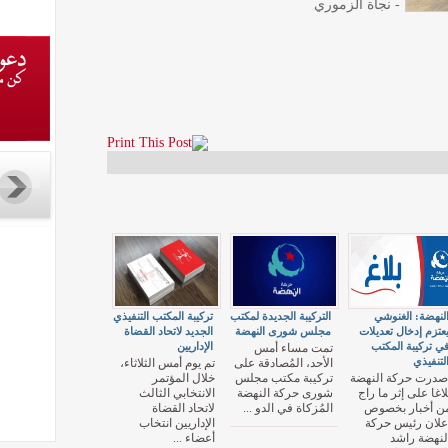
- نجاة الزموري
لنهضة: الغنوشي
التركيبة الجديدة لمكتب
تركيبة المكتب التنفيذي
عتزم إدخال تعديلات
مجلس شورى النهضة
الجديد لاتحاد القضاة
ي تركيبة المكتب
الإداريين
تمت مساء أمس
لتنفيذي
الأحد، المُصادقة على
تم يوم أمس الثلاثاء،
صدرت حركة النهضة
تركيبة مكتب مجلس
خلال المؤتمر
لاغا على إثر ما راج
شورى حركة النهضة
الانتخابي الثالث
ن أخبار بخصوص
المُزكاة في الدو ...
لاتحاد القضاة
علان رئيس حركة
الإداريين انتخاب
لنهضة راشد
أعضاء ...