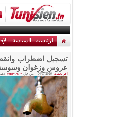
الرئيسية
السياسة
الإق
أخبار مختلفة
اتصل بنا
تسجيل اضطراب وانقطاع
عروس وزغوان وسوسة و
اخر تحديث :
04/07/2026
من قبل
tunisien.tn
|
نشر