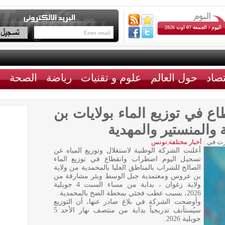
اليوم : الجمعة 07 اوت 2026
تصاد
حول العالم
علوم و تقنيات
رياضة
الصحة
ث
 في توزيع الماء بولايات بن
المنستير والمهدية
ت في :
أخبار مختلفة
,
تونس
أعلنت الشركة الوطنية لاستغلال وتوزيع المياه عن
تسجيل اليوم اضطراب وانقطاع في توزيع الماء
الصالح للشراب بالمناطق العليا بالمحمدية من ولاية
بن عروس ومعتمدية جبل الوسط وبئر مشارقة من
ولاية زغوان ، بداية من مساء السبت 4 جويلية
2026، بسبب عطب فجئي بمحطة الضخ بالمحمدية.
وأوضحت الشركة في بلاغ صادر عنها، أن التوزيع
سيُستأنف تدريجياً بداية من منتصف نهار الأحد 5
جويلية 2026.