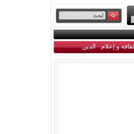
قافة و إعلام
الدين