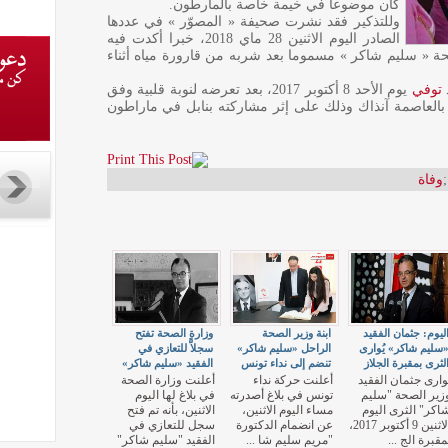
كان موضوعا في خيمة خاصة بالمارطون.
وللتذكير فقد نشرت صحيفة « المصوّر » في عددها
الصادر اليوم الاثنين 28 ماي 2018، خبرا أكدت فيه
 « سليم شاكر » مسموما بعد شربه من قارورة مياه أثناء
د
توفي
يوم الأحد 8 أكتوبر 2017، بعد تعرضه لنوبة قلبية وفق
العاصمة آنذاك وذلك على إثر مشاركته بنابل في ماراطون
;
وفاة
ليوم: جثمان الفقيد
ابنة وزير الصحة
وزارة الصحة تفتح
سليم شاكر» يُوارى
الراحل «سليم شاكر»
سجلاًّ للتعازي في
لثرى بمقبرة الجلاز‎
تنضم إلى نداء تونس
الفقيد «سليم شاكر»
ُوارى جثمان الفقيد
أعلنت حركة نداء
أعلنت وزارة الصحة
زير الصحة "سليم
تونس في بلاغ أصدرته
في بلاغ لها اليوم
اكر" الثرى اليوم
مساء اليوم الاثنين،
الاثنين، بأنه تم فتح
الاثنين 9 أكتوبر 2017،
عن انضمام الدكتورة
سجل للتعازي في
مقبرة الج ...
"مريم سليم شا ...
الفقيد "سليم شاكر"