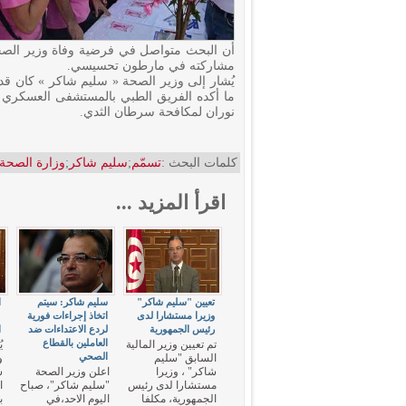
أن البحث متواصل في فرضية وفاة وزير الصحة
مشاركته في مارطون تحسيسي.
يُشار إلى وزير الصحة « سليم شاكر » كان ق
ما أكده الفريق الطبي بالمستشفى العسكري ب
نوران لمكافحة سرطان الثدي.
كلمات البحث :
تسمّم
;
سليم شاكر
;
وزارة الصحة
اقرأ المزيد ...
تعيين "سليم شاكر"
سليم شاكر: سيتم
ا
وزيرا مستشارا لدى
اتخاذ إجراءات فورية
«
رئيس الجمهورية
لردع الاعتداءات ضد
ا
العاملين بالقطاع
تم تعيين وزير المالية
ي
الصحي
السابق "سليم
و
شاكر" ، وزيرا
اعلن وزير الصحة
ش
مستشارا لدى رئيس
"سليم شاكر"، صباح
الجمهورية، مكلفا
اليوم الاحد،في
ب