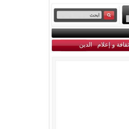
قافة و إعلام
الدين