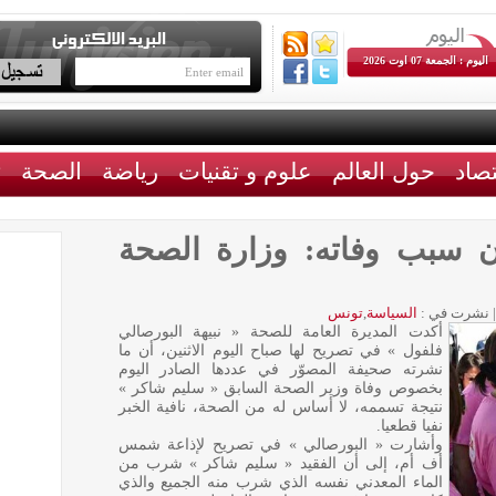
اليوم : الجمعة 07 اوت 2026
تصاد
حول العالم
علوم و تقنيات
رياضة
الصحة
ث
 سبب وفاته: وزارة الصحة
|
نشرت في :
السياسة
,
تونس
أكدت المديرة العامة للصحة « نبيهة البورصالي
فلفول » في تصريح لها صباح اليوم الاثنين، أن ما
نشرته صحيفة المصوّر في عددها الصادر اليوم
بخصوص وفاة وزير الصحة السابق « سليم شاكر »
نتيجة تسممه، لا أساس له من الصحة، نافية الخبر
نفيا قطعيا.
وأشارت « البورصالي » في تصريح لإذاعة شمس
أف أم، إلى أن الفقيد « سليم شاكر » شرب من
الماء المعدني نفسه الذي شرب منه الجميع والذي