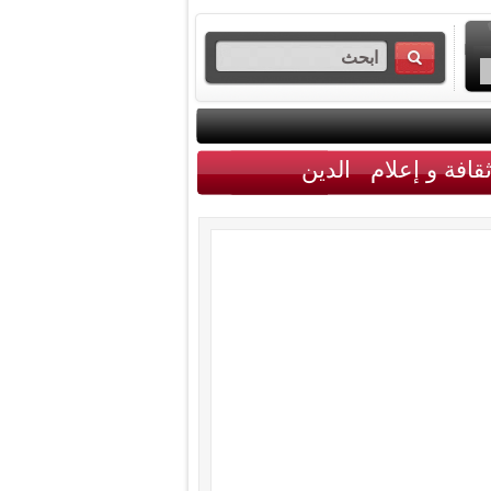
قافة و إعلام
الدين