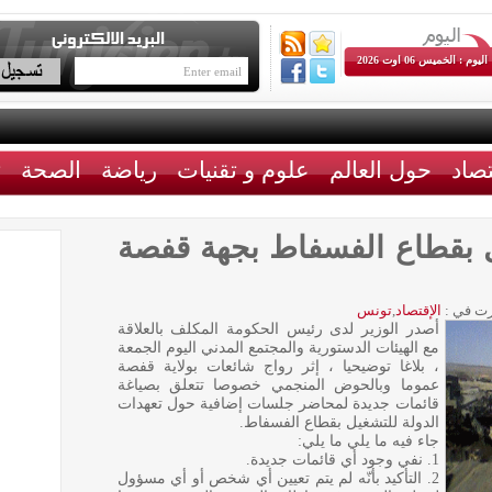
اليوم : الخميس 06 اوت 2026
تصاد
حول العالم
علوم و تقنيات
رياضة
الصحة
ث
ل بقطاع الفسفاط بجهة قفصة
ت في :
الإقتصاد
,
تونس
أصدر الوزير لدى رئيس الحكومة المكلف بالعلاقة
مع الهيئات الدستورية والمجتمع المدني اليوم الجمعة
، بلاغا توضيحيا ، إثر رواج شائعات بولاية قفصة
عموما وبالحوض المنجمي خصوصا تتعلق بصياغة
قائمات جديدة لمحاضر جلسات إضافية حول تعهدات
الدولة للتشغيل بقطاع الفسفاط.
جاء فيه ما يلي ما يلي:
1. نفي وجود أي قائمات جديدة.
2. التأكيد بأنّه لم يتم تعيين أي شخص أو أي مسؤول