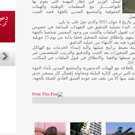
ليمثل الوزير في إطار المهمة التي يقوم بها
للتواصــــــل مع المنظمات الوطنية والهيئات
الحقوقية والمجتمع المدني بالجهة قصد التثبت
غيل.
 البدء بعملية التدقيق في التعهدات السابقة في خصوص
 من يوم 15 جوان 2015 بفتح مكاتب لقبول الملفات والتثبت من وجود المعنيين شخصيا بالجهة
وإقامتهم فعليا بها وعدم وجود مصدر رزق لأي منهم. وانطلاق عملية التشغيل فعليا بداية من يوم 15 جويلية
ة بضبط برامج عمليها وآلية إسداء الخدمات مع الهياكل
يض الشغورات بعد التثبت والتدقيق والترتيب للمعتصمين غير
 ضبطها توافقيا. والانطلاق في قبول الملفات في المكاتب
علاقة مع الهيئات الدستورية والمجتمع المدني بأبناء الجهة
ضة التي ترمي لإثارة البلبلة ومحاولة إفشال كل مسعى جدي
يستفيد منها إلا من يقف ضد عودة النسق العادي للحياة بالجهة،