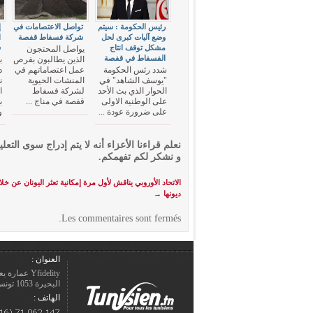
رئيس الحكومة : سيتم
تواصل الاعتصامات في
إ
وضع آليات كبرى لحل
شركة فسفاط قفصة
ا
مشكل توقف انتاج
ف
يواصل المحتجون
الفسفاط في قفصة
الذين يطالبون بفرص
ب
شدد رئس الحكومة
عمل اعتصاماتهم في
د
"يوسف الشاهد" في
المنشات الحيوية
ن
الحوار الذي بث الأحد
لشركة فسفاط
ا
على الوطنية الاولى
قفصة في مناج ...
ب
على ضرورة عودة ...
و
نعلم قراءنا الأعزاء أنه لا يتم إدراج سوى التعلي
و نشكر لكم تفهمكم.
الاتحاد الأوروبي يناقش لأول مرة إمكانية تعثر اليونان عن خ
ديونها
→
Les commentaires sont fermés.
العنوان :
Yfidelity 
البحيرة 1053 تونس – الجمهورية التونسيّة.
الهاتف :