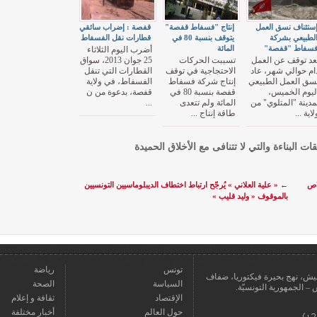
ستئناف نسق العمل
إنتاج "فسفاط قفصة"
قفصة : إضراب سائقي
لطبيعي بشركة
يتوقف بنسبة 80 في
قطارات نقل الفسفاط
سفاط "قفصة"
المائة
أضرب اليوم الثلاثاء
عد توقف عن العمل
تسببت الحركات
25 جوان 2013، سواق
ام حوالي شهر، عاد
الاحتجاجية في توقف
القطارات التي تنقل
سق العمل الطبيعي
إنتاج شركة فسفاط
الفسفاط، في ولاية
ليوم الخميس،
قفصة بنسبة 80 في
قفصة، بدعوة من ن
مدينة "المتلوي" من
المائة ولم تتعدى
...
لاية ...
طاقة إنتاج ...
قات البناءة والتي لا تتنافى مع الأخلاق الحميدة
لاص
←
« علية العلاني » يُرجّح ارتباط اختطاف الديبلوماسيين التونسيين
بالموقوف « وليد قليب »
تونس
رياضة
عمارة يعيش، نهج بحيرة فيكتوريا، ضفاف
السياسة
الصحة
الإقتصاد
ثقافة و إعلام
حول العالم
أخبار مختلفة