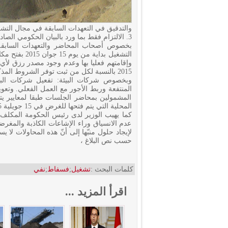
والتدقيق في التعهدات السابقة في مجال التش
3. الالتزام فقط بما ورد بالبيان الحكومي الصادر بتاريخ 4 جوان 2015 والذي نصّ على ما يلي:
بخصوص أصحاب المحاضر والتعهدات السابقة:
التشغيل بداية
2015 بالنسبة لكل من ثبت توفر الشروط المذكورة فيه بعد الانتهاء من عملية التدقيق.
وبخصوص شركات البيئة: تفعيل شركات البيئ
المنتفعة وربط الأجور مع العمل الفعلي. وتعو
المشمولين بمحاضر الجلسات طبقا لمعايير يتم
المحلية التي يتم فتحها للغرض في 15 جويلية 2015.
كما يهيب الوزير لدى رئيس الحكومة المكلف بال
عدم الانسياق وراء الإشاعات الكاذبة والمغر
لإيجاد حلول منبّها إلى أنّ هذه المحاولات لا 
حسب نص البلاغ ،
كلمات البحث :
تشغيل
;
فسفاط
;
نفي
اقرأ المزيد ...