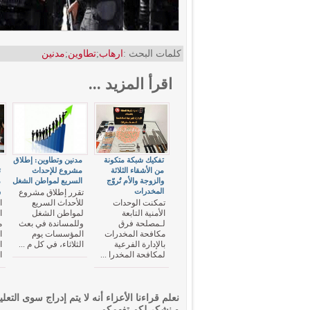
كلمات البحث :
ارهاب
;
تطاوين
;
مدنين
اقرأ المزيد ...
تفكيك شبكة متكونة
مدنين وتطاوين: إطلاق
"
من الأشقاء الثلاثة
مشروع للإحداث
ت
والزوجة والأم تُروّج
السريع لمواطن الشغل
م
المخدرات
و
تقرر إطلاق مشروع
تمكنت الوحدات
للأحداث السريع
ا
الأمنية التابعة
لمواطن الشغل
ا
لـمصلحة فرق
وللمساندة في بعث
م
مكافحة المخدرات
المؤسسات يوم
ا
بالإدارة الفرعية
الثلاثاء، في كل م ...
ا
لمكافحة المخدرا ...
ا
نعلم قراءنا الأعزاء أنه لا يتم إدراج سوى التعلي
و نشكر لكم تفهمكم.