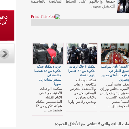
جميعا واحالتهم على السلط المختصة بالعاصمة
للتحقيق معهم.
الصيد" يأذن بمواصلة
تفكيك 6 خلايا ارهابية
جربة : تفكيك شبكة
عميق النظر في
متكونة من 27 عنصرا
متكونة من 12 شخصا
قترحات أهالي مدنين
بينهم 5 نساء
مختصة في
تطاوين
تسفيرالشباب إلى
تمكنت وحدات
سوريا
نعقد عشية أمس
مكافحة الإرهاب
لاثنين، مجلس وزراي
والاستعلام للحرس
تمكنت الوحدات
ضيق بإشراف رئيس
الوطني بكل من
الأمنية بجربة في
لحكومة "الحبيب
ولايات تطاوين
الايام القليلة
لصيد" بقصر
ومدنين وقابس واريا
الماضية،من تفكيك
لحكومة بالق ...
...
شبكة تتكون من 12
شخصا تت ...
قات البناءة والتي لا تتنافى مع الأخلاق الحميدة