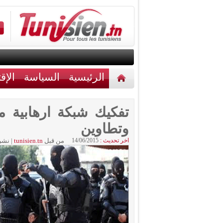
الرئيسية
السياسة
الإق
أخبار مختلفة
اتصل بنا
وتطاوين
اخر تحديث :
14/06/2015
من قبل
tunisien.tn
|
نشر