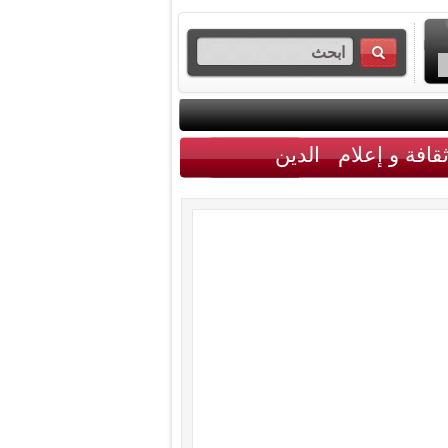
قافة و إعلام
الدين