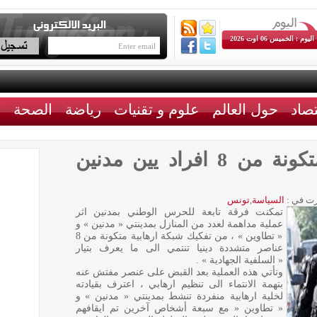
اليوم : الخميس 06 اوت 2026
تصاد
حول العالم
علوم و تقنيات
رياضة
الصحة
ث
تفكيك شبكة ارهابية متكونة من 8 افراد يين مدنين
ت في :
السياسة
,
تونس
تمكنت فرقة تابعة للحرس الوطني بمدنين اثر
عملية مداهمة لعدد من المنازل بمدينتي « مدنين » و
« تطاوين » ، من تفكيك شبكة ارهابية متكونة من 8
عناصر متشددة دينيا تنتمي الى ما يعرف بتيار
« السلفية الجهادية » .
وتأتي هذه العملية بعد القبض على عنصر مفتش عنه
بتهمة الانتماء الى تنظيم ارهابي ، اعترف بقيادته
لخلية ارهابية منفردة تنشط بمدينتي « مدنين » و
« تطاوين « مع سبعة أشخاص آخرين تم ايقافهم